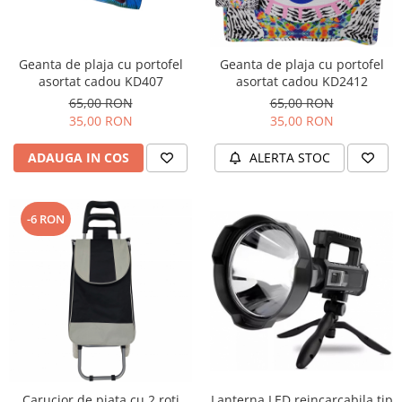
Geanta de plaja cu portofel
Geanta de plaja cu portofel
asortat cadou KD407
asortat cadou KD2412
65,00 RON
65,00 RON
35,00 RON
35,00 RON
ADAUGA IN COS
ALERTA STOC
-6 RON
Lanterna LED reincarcabila tip
Carucior de piata cu 2 roti