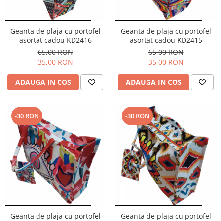
Cuverturi bumbac
Cuverturi catifea
Geanta de plaja cu portofel
Geanta de plaja cu portofel
Huse de protecție
asortat cadou KD2416
asortat cadou KD2415
65,00 RON
65,00 RON
Huse de protectie pat finet
35,00 RON
35,00 RON
Huse de protecție scaun
Prosoape
ADAUGA IN COS
ADAUGA IN COS
Prosoape de baie
Electrocasnice
-30 RON
-30 RON
Cântare electronice
Produse de cult religios
Geanta de plaja cu portofel
Geanta de plaja cu portofel