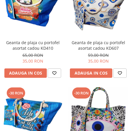
Geanta de plaja cu portofel
Geanta de plaja cu portofel
asortat cadou KD410
asortat cadou KD607
65,00 RON
59,00 RON
35,00 RON
35,00 RON
ADAUGA IN COS
ADAUGA IN COS
-30 RON
-30 RON