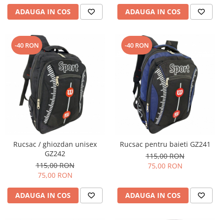
ADAUGA IN COS
ADAUGA IN COS
-40 RON
-40 RON
Rucsac / ghiozdan unisex
Rucsac pentru baieti GZ241
GZ242
115,00 RON
115,00 RON
75,00 RON
75,00 RON
ADAUGA IN COS
ADAUGA IN COS