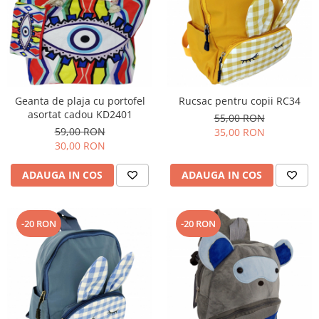
Geanta de plaja cu portofel
Rucsac pentru copii RC34
asortat cadou KD2401
55,00 RON
59,00 RON
35,00 RON
30,00 RON
ADAUGA IN COS
ADAUGA IN COS
-20 RON
-20 RON