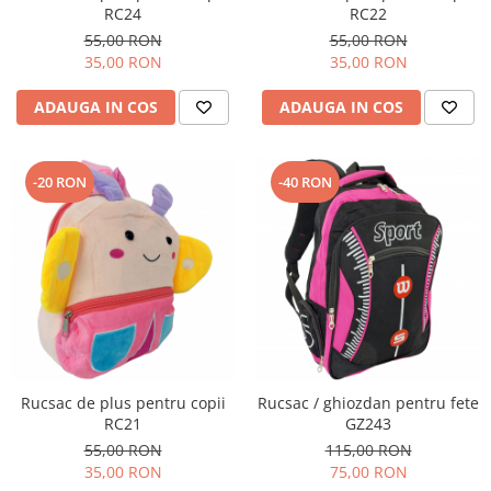
RC24
RC22
55,00 RON
55,00 RON
35,00 RON
35,00 RON
ADAUGA IN COS
ADAUGA IN COS
-20 RON
-40 RON
Rucsac de plus pentru copii
Rucsac / ghiozdan pentru fete
RC21
GZ243
55,00 RON
115,00 RON
35,00 RON
75,00 RON