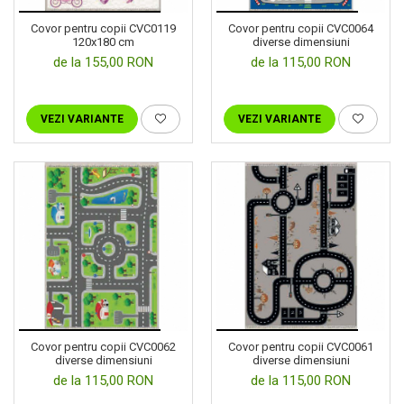
Cuverturi bumbac
Cuverturi catifea
Covor pentru copii CVC0119
Covor pentru copii CVC0064
120x180 cm
diverse dimensiuni
Huse de protecție
de la 155,00 RON
de la 115,00 RON
Huse de protectie pat finet
Huse de protecție scaun
VEZI VARIANTE
VEZI VARIANTE
Prosoape
Prosoape de baie
Electrocasnice
Cântare electronice
Produse de cult religios
Covor pentru copii CVC0062
Covor pentru copii CVC0061
diverse dimensiuni
diverse dimensiuni
de la 115,00 RON
de la 115,00 RON