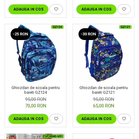
ADAUGA IN COS
ADAUGA IN COS
-25 RON
-30 RON
Ghiozdan de scoala pentru
Ghiozdan de scoala pentru
baieti GZ124
baieti GZ121
95,00 RON
95,00 RON
70,00 RON
65,00 RON
ADAUGA IN COS
ADAUGA IN COS