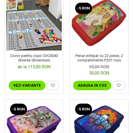
-5 RON
Penar echipat cu 22 piese, 2
Covor pentru copii CVC0040
compartimente P201 roșu
diverse dimensiuni
35,00 RON
de la 115,00 RON
30,00 RON
ADAUGA IN COS
VEZI VARIANTE
-5 RON
-5 RON