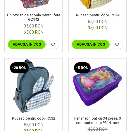
Ghiozdan de scoala pentru fete
Rucsac pentru copii RC34
GZ142
55,00 RON
95,00 RON
35,00 RON
65,00 RON
ADAUGA IN COS
ADAUGA IN COS
-20 RON
-5 RON
Rucsac pentru copii RC32
Penar echipat cu 34 piese, 3
compartimente P314 mov
55,00 RON
45,00 RON
35,00 RON