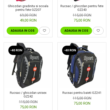
Ghiozdan gradinita si scoala
Rucsac / ghiozdan pentru fete
pentru fete GZ207
GZ243
69,00 RON
115,00 RON
49,00 RON
75,00 RON
ADAUGA IN COS
ADAUGA IN COS
-40 RON
-40 RON
Rucsac / ghiozdan unisex
Rucsac pentru baieti GZ241
GZ242
115,00 RON
115,00 RON
75,00 RON
75,00 RON