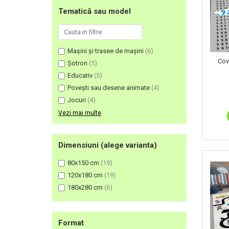
Cuverturi bumbac
Tematică sau model
Cuverturi catifea
Huse de protecție
Huse de protectie pat finet
Mașini și trasee de mașini
(6)
Huse de protecție scaun
Cov
Șotron
(5)
Prosoape
Educativ
(5)
Prosoape de baie
Povești sau desene animate
(4)
Electrocasnice
Jocuri
(4)
Cântare electronice
Vezi mai multe
Produse de cult religios
Dimensiuni (alege varianta)
80x150 cm
(19)
120x180 cm
(19)
180x280 cm
(6)
Format