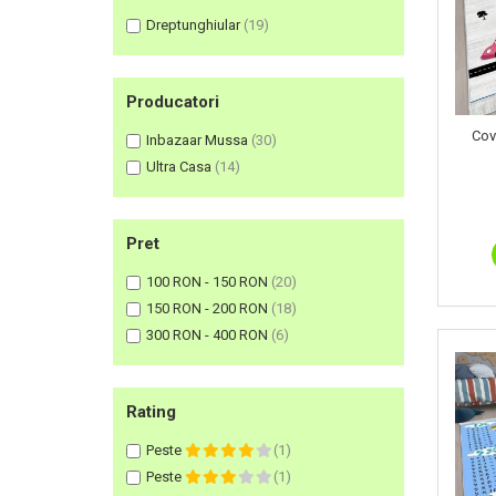
Dreptunghiular
(19)
Producatori
Cov
Inbazaar Mussa
(30)
Ultra Casa
(14)
Pret
100 RON - 150 RON
(20)
150 RON - 200 RON
(18)
300 RON - 400 RON
(6)
Rating
Peste
(1)
Peste
(1)