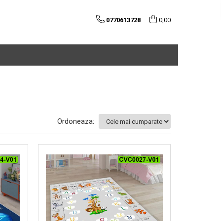
0770613728
0,00
Ordoneaza: