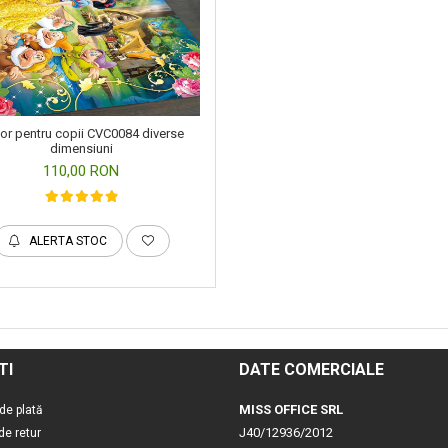
or pentru copii CVC0084 diverse
dimensiuni
110,00 RON
ALERTA STOC
TI
DATE COMERCIALE
MISS OFFICE SRL
de plată
J40/12936/2012
 de retur