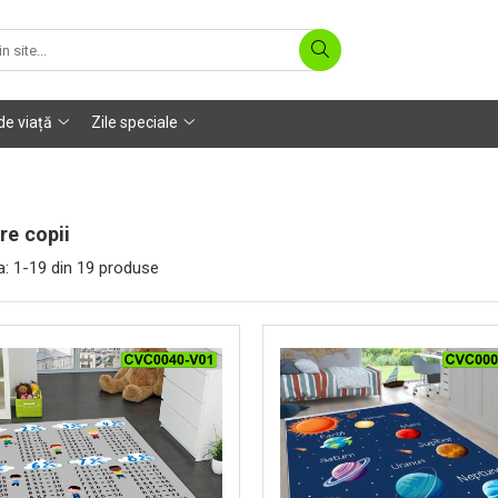
 de viață
Zile speciale
re copii
a:
1-
19
din
19
produse