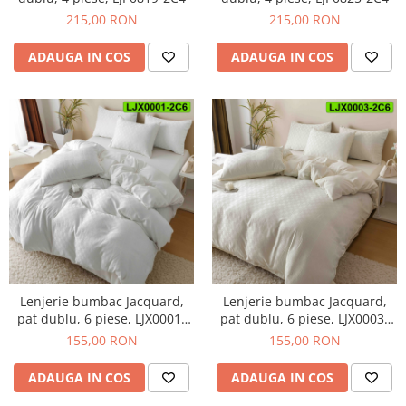
215,00 RON
215,00 RON
ADAUGA IN COS
ADAUGA IN COS
Lenjerie bumbac Jacquard,
Lenjerie bumbac Jacquard,
pat dublu, 6 piese, LJX0003-
pat dublu, 6 piese, LJX0001-
2C6
2C6
155,00 RON
155,00 RON
ADAUGA IN COS
ADAUGA IN COS