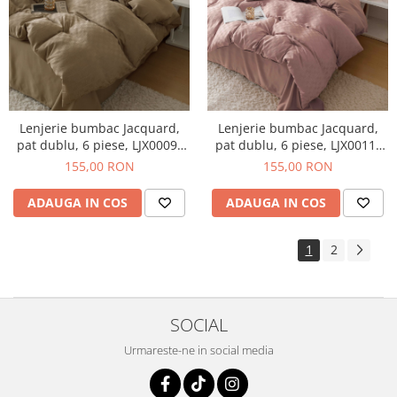
Lenjerie bumbac Jacquard,
Lenjerie bumbac Jacquard,
pat dublu, 6 piese, LJX0009-
pat dublu, 6 piese, LJX0011-
2C6
2C6
155,00 RON
155,00 RON
ADAUGA IN COS
ADAUGA IN COS
1
2
SOCIAL
Urmareste-ne in social media