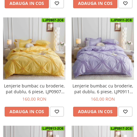
ADAUGA IN COS
ADAUGA IN COS
Lenjerie bumbac cu broderie,
Lenjerie bumbac cu broderie,
pat dublu, 6 piese, LJP0907-
pat dublu, 6 piese, LJP0911-
2C6
2C6
160,00 RON
160,00 RON
ADAUGA IN COS
ADAUGA IN COS