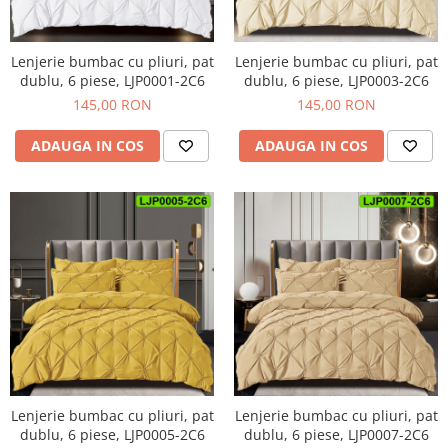
Cuverturi bumbac
Cuverturi catifea
Lenjerie bumbac cu pliuri, pat
Lenjerie bumbac cu pliuri, pat
Huse de protecție
dublu, 6 piese, LJP0001-2C6
dublu, 6 piese, LJP0003-2C6
145,00 RON
145,00 RON
Huse de protectie pat finet
Huse de protecție scaun
ADAUGA IN COS
ADAUGA IN COS
Prosoape
Prosoape de baie
Electrocasnice
Cântare electronice
Produse de cult religios
Lenjerie bumbac cu pliuri, pat
Lenjerie bumbac cu pliuri, pat
dublu, 6 piese, LJP0005-2C6
dublu, 6 piese, LJP0007-2C6