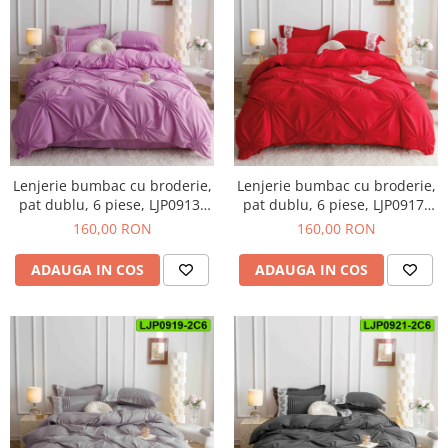
Lenjerie bumbac cu broderie,
Lenjerie bumbac cu broderie,
pat dublu, 6 piese, LJP0913-
pat dublu, 6 piese, LJP0917-
2C6
2C6
160,00 RON
160,00 RON
ADAUGA IN COS
ADAUGA IN COS