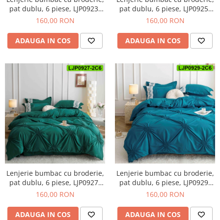
pat dublu, 6 piese, LJP0925-
pat dublu, 6 piese, LJP0923-
2C6
2C6
160,00 RON
160,00 RON
ADAUGA IN COS
ADAUGA IN COS
Lenjerie bumbac cu broderie,
Lenjerie bumbac cu broderie,
pat dublu, 6 piese, LJP0929-
pat dublu, 6 piese, LJP0927-
2C6
2C6
160,00 RON
160,00 RON
ADAUGA IN COS
ADAUGA IN COS