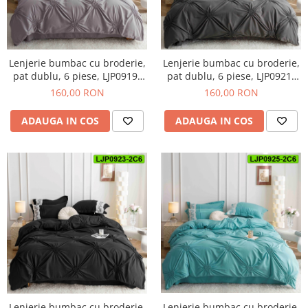
Lenjerie bumbac cu broderie,
Lenjerie bumbac cu broderie,
pat dublu, 6 piese, LJP0921-
pat dublu, 6 piese, LJP0919-
2C6
2C6
160,00 RON
160,00 RON
ADAUGA IN COS
ADAUGA IN COS
Lenjerie bumbac cu broderie,
Lenjerie bumbac cu broderie,