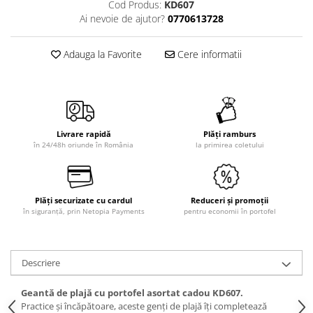
Cod Produs:
KD607
Ai nevoie de ajutor?
0770613728
Adauga la Favorite
Cere informatii
Livrare rapidă
Plăți ramburs
în 24/48h oriunde în România
la primirea coletului
Plăți securizate cu cardul
Reduceri și promoții
în siguranță, prin Netopia Payments
pentru economii în portofel
Descriere
Geantă de plajă cu portofel asortat cadou KD607.
Practice și încăpătoare, aceste genți de plajă îți completează