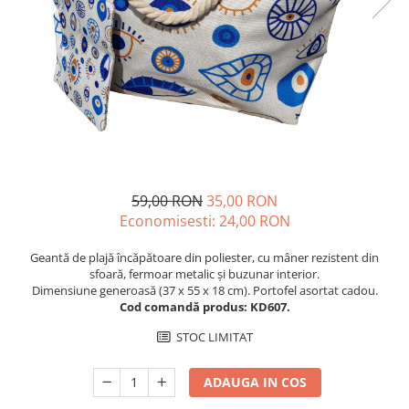
Cuverturi bumbac
Cuverturi catifea
Huse de protecție
Huse de protectie pat finet
Huse de protecție scaun
Prosoape
Prosoape de baie
Electrocasnice
59,00 RON
35,00 RON
Economisesti:
24,00
RON
Cântare electronice
Produse de cult religios
Geantă de plajă încăpătoare din poliester, cu mâner rezistent din
sfoară, fermoar metalic și buzunar interior.
Dimensiune generoasă (37 x 55 x 18 cm). Portofel asortat cadou.
Cod comandă produs: KD607.
STOC LIMITAT
ADAUGA IN COS