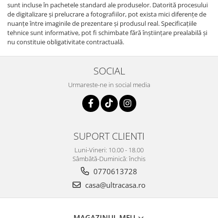
sunt incluse în pachetele standard ale produselor. Datorită procesului
de digitalizare și prelucrare a fotografiilor, pot exista mici diferențe de
nuanțe între imaginile de prezentare și produsul real. Specificaţiile
tehnice sunt informative, pot fi schimbate fără înştiinţare prealabilă şi
nu constituie obligativitate contractuală.
SOCIAL
Urmareste-ne in social media
SUPORT CLIENTI
Luni-Vineri: 10.00 - 18.00
Sâmbătă-Duminică: închis
0770613728
casa@ultracasa.ro
MAGAZINUL MEU