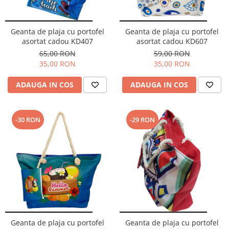
Cuverturi bumbac
Cuverturi catifea
Geanta de plaja cu portofel
Geanta de plaja cu portofel
Huse de protecție
asortat cadou KD407
asortat cadou KD607
65,00 RON
59,00 RON
Huse de protectie pat finet
35,00 RON
35,00 RON
Huse de protecție scaun
Prosoape
ADAUGA IN COS
ADAUGA IN COS
Prosoape de baie
Electrocasnice
-30 RON
-29 RON
Cântare electronice
Produse de cult religios
Geanta de plaja cu portofel
Geanta de plaja cu portofel