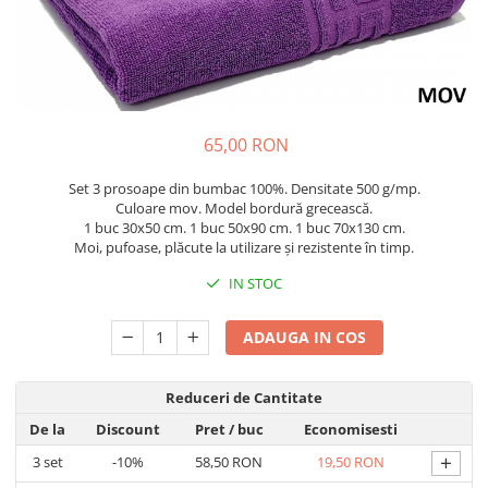
Cuverturi bumbac
Cuverturi catifea
Huse de protecție
Huse de protectie pat finet
65,00 RON
Huse de protecție scaun
Prosoape
Set 3 prosoape din bumbac 100%. Densitate 500 g/mp.
Prosoape de baie
Culoare mov. Model bordură grecească.
1 buc 30x50 cm. 1 buc 50x90 cm. 1 buc 70x130 cm.
Electrocasnice
Moi, pufoase, plăcute la utilizare și rezistente în timp.
Cântare electronice
IN STOC
Produse de cult religios
ADAUGA IN COS
Reduceri de Cantitate
De la
Discount
Pret
/ buc
Economisesti
+
3
set
-10%
58,50 RON
19,50 RON