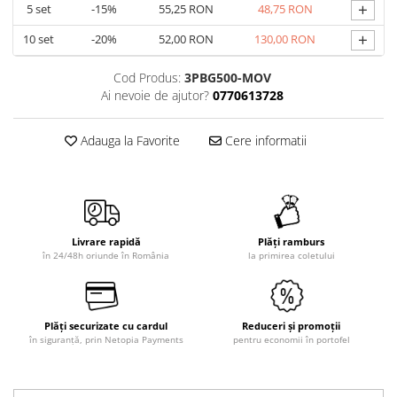
+
5
set
-15%
55,25 RON
48,75 RON
+
10
set
-20%
52,00 RON
130,00 RON
Cod Produs:
3PBG500-MOV
Ai nevoie de ajutor?
0770613728
Adauga la Favorite
Cere informatii
Livrare rapidă
Plăți ramburs
în 24/48h oriunde în România
la primirea coletului
Plăți securizate cu cardul
Reduceri și promoții
în siguranță, prin Netopia Payments
pentru economii în portofel