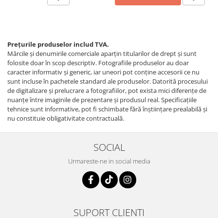
Prețurile produselor includ TVA.
Mărcile și denumirile comerciale aparțin titularilor de drept şi sunt
folosite doar în scop descriptiv. Fotografiile produselor au doar
caracter informativ şi generic, iar uneori pot conţine accesorii ce nu
sunt incluse în pachetele standard ale produselor. Datorită procesului
de digitalizare și prelucrare a fotografiilor, pot exista mici diferențe de
nuanțe între imaginile de prezentare și produsul real. Specificaţiile
tehnice sunt informative, pot fi schimbate fără înştiinţare prealabilă şi
nu constituie obligativitate contractuală.
SOCIAL
Urmareste-ne in social media
SUPORT CLIENTI