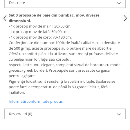
Descriere
Set 3 prosoape de baie din bumbac, mov, diverse
dimensiuni.
- 1x prosop mov de mâini: 30x50 cm;
- 1x prosop mov de față: 50x90 cm;
- 1x prosop mov de corp: 70x130 cm.
Confecționate din bumbac 100% de înaltă calitate, cu o densitate
de 500 g/mp, aceste prosoape au o putere mare de absorție.
Oferă un confort plăcut la utilizare, sunt moi și pufoase, delicate
cu pielea mâinilor, feței sau corpului.
Aspectul este unul elegant, completat vizual de bordura cu model
grecesc (greek border). Prosoapele sunt prevăzute cu gaică
pentru agățare.
Pigmenții folosiți sunt rezistenți la spălări multiple. Spălarea se
poate face la temperaturi de până la 60 grade Celsius, fără
înălbitori.
Informatii conformitate produs
Review-uri
(0)