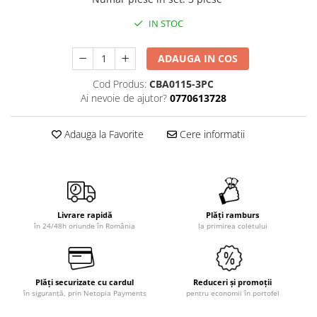
IN STOC
ADAUGA IN COS
Cod Produs:
CBA0115-3PC
Ai nevoie de ajutor?
0770613728
Adauga la Favorite
Cere informatii
Livrare rapidă
Plăți ramburs
în 24/48h oriunde în România
la primirea coletului
Plăți securizate cu cardul
Reduceri și promoții
în siguranță, prin Netopia Payments
pentru economii în portofel