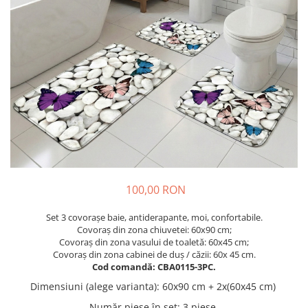
Cuverturi bumbac
Cuverturi catifea
Huse de protecție
Huse de protectie pat finet
Huse de protecție scaun
Prosoape
Prosoape de baie
Electrocasnice
Cântare electronice
Produse de cult religios
100,00 RON
Set 3 covorașe baie, antiderapante, moi, confortabile.
Covoraș din zona chiuvetei: 60x90 cm;
Covoraș din zona vasului de toaletă: 60x45 cm;
Covoraș din zona cabinei de duș / căzii: 60x 45 cm.
Cod comandă: CBA0115-3PC.
Dimensiuni (alege varianta)
:
60x90 cm + 2x(60x45 cm)
Număr piese în set
:
3 piese