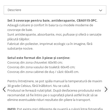
Descriere
Set 3 covorașe pentru baie, antiderapante, CBA0115-3PC.
Adaugă culoare și confort în baia ta cu modele moderne de
covorașe de baie.
Sunt antiderapante, absorbante, moi, pufoase și oferă o senzație
plăcută tălpilor.
Fabricat din poliester, imprimat ecologic ca în imagine, fără
substanțe nocive.
Setul este format din 3 piese și conține:
Covoraș din zona chiuvetei: 60x90 cm;
Covoraș din zona vasului de toaletă: 60x45 cm;
Covoraș din zona cabinei de duș / căzii: 60x45 cm.
Pentru întreținere, se pot spăla manual la temperatură de maxim
30 grade Celsius, fără înălbitori. Nu se calcă.
Produsul se livrează rulat/pliat. După desfacerea produsului este
recomandat să fie întins pe o suprafață plană astfel încât să se
elimine eventualele riduri rezultate din pliere la transport.
INFO:
Pot exista mici diferențe de nuanță a culorii între fotografia