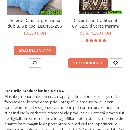
Lenjerie Damasc pentru pat
Covor tesut traditional
dublu, 6 piese, LJD0105-2C6
CVT0209 diverse marimi
130,00 RON
de la 45,00 RON
ADAUGA IN COS
VEZI VARIANTE
Prețurile produselor includ TVA.
Mărcile și denumirile comerciale aparțin titularilor de drept şi sunt
folosite doar în scop descriptiv. Fotografiile produselor au doar
caracter informativ şi generic, iar uneori pot conţine accesorii ce nu
sunt incluse în pachetele standard ale produselor. Datorită procesului
de digitalizare și prelucrare a fotografiilor, pot exista mici diferențe de
nuanțe între imaginile de prezentare și produsul real. Specificaţiile
tehnice sunt informative, pot fi schimbate fără înştiinţare prealabilă şi