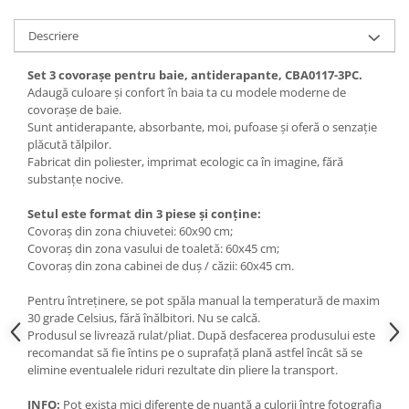
Descriere
Set 3 covorașe pentru baie, antiderapante, CBA0117-3PC.
Adaugă culoare și confort în baia ta cu modele moderne de
covorașe de baie.
Sunt antiderapante, absorbante, moi, pufoase și oferă o senzație
plăcută tălpilor.
Fabricat din poliester, imprimat ecologic ca în imagine, fără
substanțe nocive.
Setul este format din 3 piese și conține:
Covoraș din zona chiuvetei: 60x90 cm;
Covoraș din zona vasului de toaletă: 60x45 cm;
Covoraș din zona cabinei de duș / căzii: 60x45 cm.
Pentru întreținere, se pot spăla manual la temperatură de maxim
30 grade Celsius, fără înălbitori. Nu se calcă.
Produsul se livrează rulat/pliat. După desfacerea produsului este
recomandat să fie întins pe o suprafață plană astfel încât să se
elimine eventualele riduri rezultate din pliere la transport.
INFO:
Pot exista mici diferențe de nuanță a culorii între fotografia