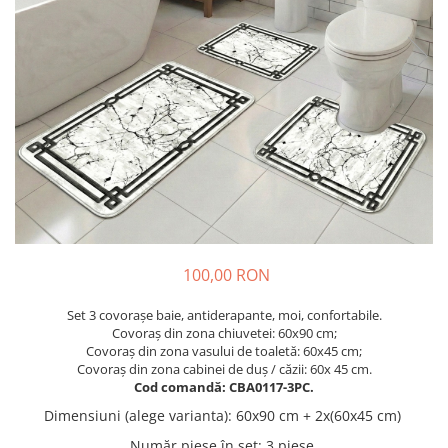
Cuverturi bumbac
Cuverturi catifea
Huse de protecție
Huse de protectie pat finet
Huse de protecție scaun
Prosoape
Prosoape de baie
Electrocasnice
Cântare electronice
Produse de cult religios
100,00 RON
Set 3 covorașe baie, antiderapante, moi, confortabile.
Covoraș din zona chiuvetei: 60x90 cm;
Covoraș din zona vasului de toaletă: 60x45 cm;
Covoraș din zona cabinei de duș / căzii: 60x 45 cm.
Cod comandă: CBA0117-3PC.
Dimensiuni (alege varianta)
:
60x90 cm + 2x(60x45 cm)
Număr piese în set
:
3 piese