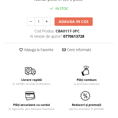
IN STOC
ADAUGA IN COS
Cod Produs:
CBA0117-3PC
Ai nevoie de ajutor?
0770613728
Adauga la Favorite
Cere informatii
Livrare rapidă
Plăți ramburs
în 24/48h oriunde în România
la primirea coletului
Plăți securizate cu cardul
Reduceri și promoții
în siguranță, prin Netopia Payments
pentru economii în portofel