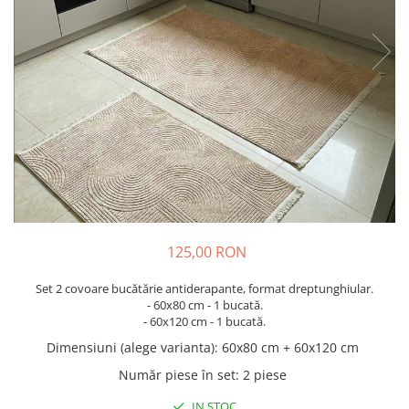
Cuverturi bumbac
Cuverturi catifea
Huse de protecție
Huse de protectie pat finet
Huse de protecție scaun
Prosoape
Prosoape de baie
Electrocasnice
Cântare electronice
Produse de cult religios
125,00 RON
Set 2 covoare bucătărie antiderapante, format dreptunghiular.
- 60x80 cm - 1 bucată.
- 60x120 cm - 1 bucată.
Dimensiuni (alege varianta)
:
60x80 cm + 60x120 cm
Număr piese în set
:
2 piese
IN STOC