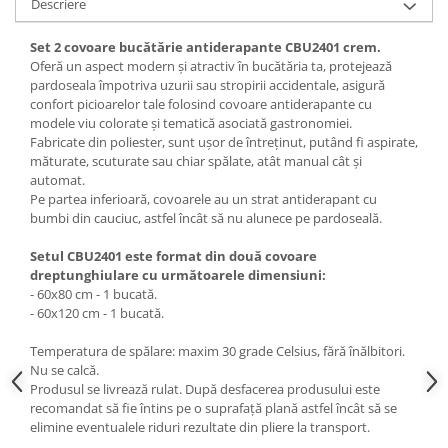
Descriere
Set 2 covoare bucătărie antiderapante CBU2401 crem.
Oferă un aspect modern și atractiv în bucătăria ta, protejează
pardoseala împotriva uzurii sau stropirii accidentale, asigură
confort picioarelor tale folosind covoare antiderapante cu
modele viu colorate și tematică asociată gastronomiei.
Fabricate din poliester, sunt ușor de întreținut, putând fi aspirate,
măturate, scuturate sau chiar spălate, atât manual cât și
automat.
Pe partea inferioară, covoarele au un strat antiderapant cu
bumbi din cauciuc, astfel încât să nu alunece pe pardoseală.
Setul CBU2401 este format din două covoare
dreptunghiulare cu următoarele dimensiuni:
- 60x80 cm - 1 bucată.
- 60x120 cm - 1 bucată.
Temperatura de spălare: maxim 30 grade Celsius, fără înălbitori.
Nu se calcă.
Produsul se livrează rulat. După desfacerea produsului este
recomandat să fie întins pe o suprafață plană astfel încât să se
elimine eventualele riduri rezultate din pliere la transport.