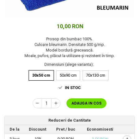
Cuverturi bumbac
Cuverturi catifea
Huse de protecție
10,00 RON
Huse de protectie pat finet
Huse de protecție scaun
Prosop din bumbac 100%.
Prosoape
Culoare bleumarin. Densitate 500 g/mp.
Model bordură grecească.
Prosoape de baie
Moale, pufos, plăcut la utilizare și rezistent în timp.
Electrocasnice
Dimensiuni (alege varianta)
:
Cântare electronice
30x50 cm
50x90 cm
70x130 cm
Produse de cult religios
IN STOC
ADAUGA IN COS
Reduceri de Cantitate
De la
Discount
Pret
/ buc
Economisesti
3
buc
-10%
9,00 RON
3,00 RON