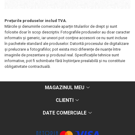
Prețurile produselor includ TVA.
Mărcile și denumirile comerciale aparțin titularilor de drept şi sunt
folosite doar în scop descriptiv. Fotografiile produselor au doar caracter
informativ şi generic, iar uneori pot conţine accesorii ce nu sunt incluse
în pachetele standard ale produselor. Datorită procesului de digitalizare
și prelucrare a fotografiilor, pot exista mici diferențe de nuanțe între
imaginile de prezentare și produsul real. Specificaţiile tehnice sunt
informative, pot fi schimbate fără înştiinţare prealabilă şi nu constituie
obligativitate contractuală.
MAGAZINUL MEU
CLIENTI
DATE COMERCIALE