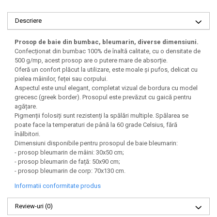
Descriere
Prosop de baie din bumbac, bleumarin, diverse dimensiuni.
Confecționat din bumbac 100% de înaltă calitate, cu o densitate de
500 g/mp, acest prosop are o putere mare de absorție.
Oferă un confort plăcut la utilizare, este moale și pufos, delicat cu
pielea mâinilor, feței sau corpului.
Aspectul este unul elegant, completat vizual de bordura cu model
grecesc (greek border). Prosopul este prevăzut cu gaică pentru
agățare.
Pigmenții folosiți sunt rezistenți la spălări multiple. Spălarea se
poate face la temperaturi de până la 60 grade Celsius, fără
înălbitori.
Dimensiuni disponibile pentru prosopul de baie bleumarin:
- prosop bleumarin de mâini: 30x50 cm;
- prosop bleumarin de față: 50x90 cm;
- prosop bleumarin de corp: 70x130 cm.
Informatii conformitate produs
Review-uri
(0)