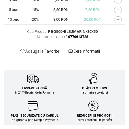
+
+
5
buc
-15%
8,50 RON
7,50 RON
+
10
buc
-20%
8,00 RON
20,00 RON
Cod Produs:
PBG500-BLEUMARIN-30X50
Ai nevoie de ajutor?
0770613728
Adauga la Favorite
Cere informatii
LIVRARE RAPIDĂ
PLĂȚI RAMBURS
în 24/48h oriunde în România
la primirea coletului
PLĂȚI SECURIZATE CU CARDUL
REDUCERI ȘI PROMOȚII
în siguranță, prin Netopia Payments
pentru economii în portofel