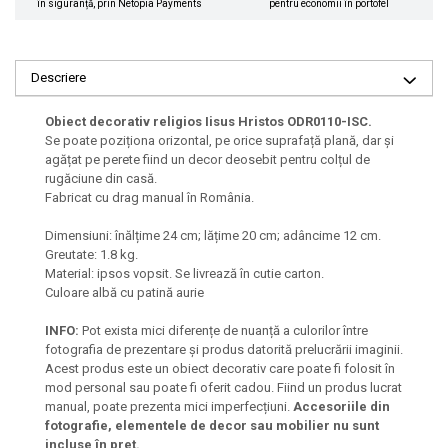
în siguranță, prin Netopia Payments
pentru economii în portofel
Descriere
Obiect decorativ religios Iisus Hristos ODR0110-ISC.
Se poate poziționa orizontal, pe orice suprafață plană, dar și
agățat pe perete fiind un decor deosebit pentru colțul de
rugăciune din casă.
Fabricat cu drag manual în România.
Dimensiuni: înălțime 24 cm; lățime 20 cm; adâncime 12 cm.
Greutate: 1.8 kg.
Material: ipsos vopsit. Se livrează în cutie carton.
Culoare albă cu patină aurie
INFO:
Pot exista mici diferențe de nuanță a culorilor între
fotografia de prezentare și produs datorită prelucrării imaginii.
Acest produs este un obiect decorativ care poate fi folosit în
mod personal sau poate fi oferit cadou. Fiind un produs lucrat
manual, poate prezenta mici imperfecțiuni.
Accesoriile din
fotografie, elementele de decor sau mobilier nu sunt
incluse în preț.