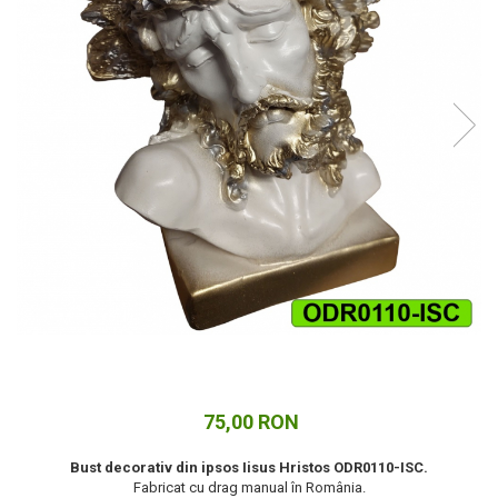
Cuverturi bumbac
Cuverturi catifea
Huse de protecție
Huse de protectie pat finet
Huse de protecție scaun
Prosoape
Prosoape de baie
Electrocasnice
Cântare electronice
Produse de cult religios
75,00 RON
Bust decorativ din ipsos Iisus Hristos ODR0110-ISC.
Fabricat cu drag manual în România.