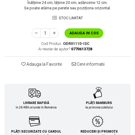
Înălțime 24 cm; lățime 20 cm; adâncime 12 cm.
Se poate atârna pe perete sau poziționa orizontal.
STOC LIMITAT
ADAUGA IN COS
Cod Produs:
ODR01110-ISC
Ai nevoie de ajutor?
0770613728
Adauga la Favorite
Cere informatii
LIVRARE RAPIDĂ
PLĂȚI RAMBURS
în 24/48h oriunde în România
la primirea coletului
PLĂȚI SECURIZATE CU CARDUL
REDUCERI ȘI PROMOȚII