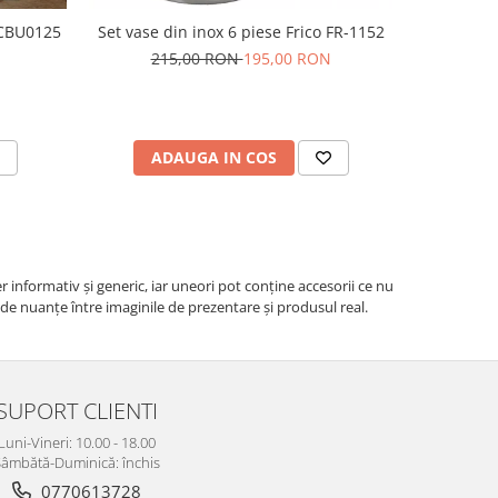
 CBU0125
Set vase din inox 6 piese Frico FR-1152
Prosop de 
215,00 RON
195,00 RON
ADAUGA IN COS
V
r informativ şi generic, iar uneori pot conţine accesorii ce nu
e de nuanțe între imaginile de prezentare și produsul real.
SUPORT CLIENTI
Luni-Vineri: 10.00 - 18.00
âmbătă-Duminică: închis
0770613728