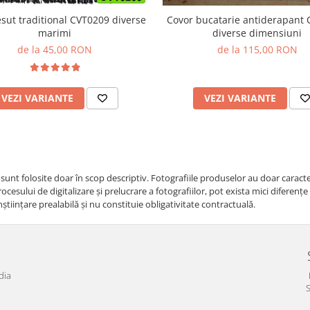
Covor bucatarie antiderapant
esut traditional CVT0209 diverse
diverse dimensiuni
marimi
de la 115,00 RON
de la 45,00 RON
VEZI VARIANTE
VEZI VARIANTE
i sunt folosite doar în scop descriptiv. Fotografiile produselor au doar caracte
cesului de digitalizare și prelucrare a fotografiilor, pot exista mici diferenț
nştiinţare prealabilă şi nu constituie obligativitate contractuală.
dia
S