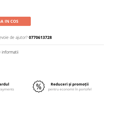
A IN COS
evoie de ajutor?
0770613728
informatii
Distribuie
pe
Facebook
cardul
Reduceri și promoții
 Payments
pentru economii în portofel