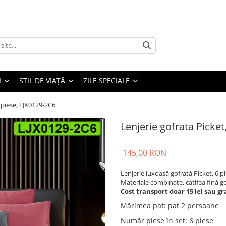
I
STIL DE VIAȚĂ
ZILE SPECIALE
6 piese, LJX0129-2C6
Lenjerie gofrata Picket
145,00 RON
Lenjerie luxoasă gofrată Picket, 6 pi
Materiale combinate, catifea fină g
Cost transport doar 15 lei sau gra
Mărimea pat
:
pat 2 persoane
Număr piese în set
:
6 piese