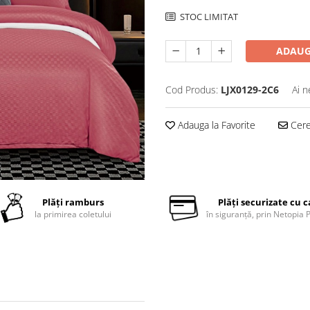
STOC LIMITAT
ADAUG
Cod Produs:
LJX0129-2C6
Ai n
Adauga la Favorite
Cere 
Plăți ramburs
Plăți securizate cu 
la primirea coletului
în siguranță, prin Netopia