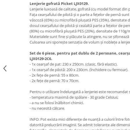
Lenjerie gofrată Picket LJX0129.
Lenjerie luxoasă de calitate, gofrată (cu model format din pă
Fața cearșafului de pilotă și o parte a fețelor de pernă sunt 
vâscoză (65%) cu microfibră plușată PES (35%), densitate 
dosul cearșafului de pilotă și cealaltă parte a fețelor de 
(80%) cu microfibră plușată PES (20%), densitate de 110g/
Materialele sunt fine și plăcute la atingere, nu se șifonează
Culoarea uni sporește senzația de volum și noblețe a lenjer
Set de 6 piese, pentru pat dublu de 2 persoane, cearș
LJX0129-2C6.
- 1x cearșaf de pat: 230 x 250cm. (clasic, fără elastic).
- 1x cearșaf de pilotă: 200 x 230cm. (închidere cu fermoar).
- 2x fețe de pernă: 55 x 80cm.
- 2x fețe de pernă: 70 x 70cm.
Pentru o utilizare îndelungată a lenjeriei este recomandat 
- temperatura maximă de spălare - 30 grade Celsius;
- a nu se folosi înălbitori chimici.
- nu necesită călcare.
INFO: Pot exista mici diferențe de nuanță a culorii între fo
datorită prelucrării imaginii. Se admit toleranțe ale dimensi