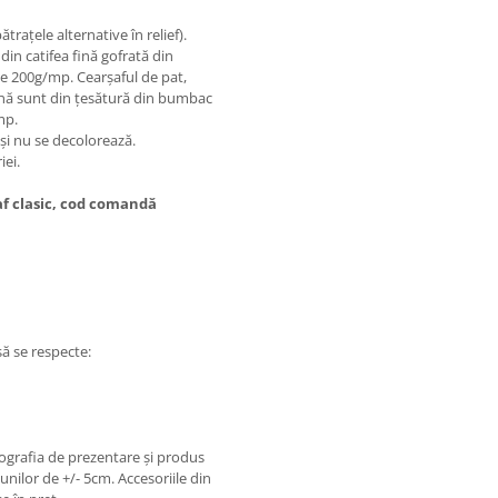
trațele alternative în relief).
din catifea fină gofrată din
de 200g/mp. Cearșaful de pat,
pernă sunt din țesătură din bumbac
mp.
 și nu se decolorează.
iei.
af clasic, cod comandă
să se respecte:
tografia de prezentare și produs
unilor de +/- 5cm. Accesoriile din