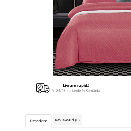
Cuverturi bumbac
Cuverturi catifea
Huse de protecție
Huse de protectie pat finet
Huse de protecție scaun
Prosoape
Prosoape de baie
Electrocasnice
Cântare electronice
Produse de cult religios
Livrare rapidă
în 24/48h oriunde în România
Review-uri
(0)
Descriere