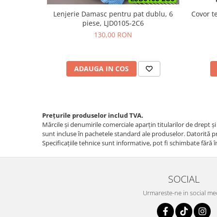
Lenjerie Damasc pentru pat dublu, 6
Covor t
piese, LJD0105-2C6
130,00 RON
ADAUGA IN COS
Prețurile produselor includ TVA.
Mărcile și denumirile comerciale aparțin titularilor de drept ş
sunt incluse în pachetele standard ale produselor. Datorită pro
Specificaţiile tehnice sunt informative, pot fi schimbate fără î
SOCIAL
Urmareste-ne in social me