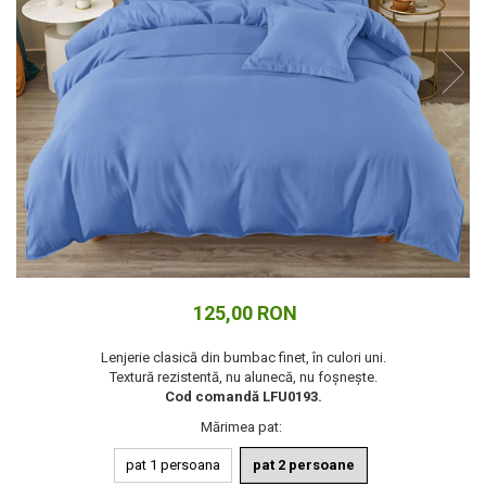
Cuverturi bumbac
Cuverturi catifea
Huse de protecție
Huse de protectie pat finet
Huse de protecție scaun
Prosoape
Prosoape de baie
Electrocasnice
Cântare electronice
Produse de cult religios
125,00 RON
Lenjerie clasică din bumbac finet, în culori uni.
Textură rezistentă, nu alunecă, nu foșnește.
Cod comandă LFU0193.
Mărimea pat
:
pat 1 persoana
pat 2 persoane