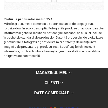
Prețurile produselor includ TVA.
Mărcile și denumirile comerciale aparțin titularilor de drept şi sunt
folosite doar în scop descriptiv. Fotografiile produselor au doar caracter
informativ şi generic, iar uneori pot conţine accesorii ce nu sunt incluse
în pachetele standard ale produselor. Datorită procesului de digitalizare
și prelucrare a fotografiilor, pot exista mici diferențe de nuanțe între
imaginile de prezentare și produsul real. Specificaţiile tehnice sunt
informative, pot fi schimbate fără înştiinţare prealabilă şi nu constituie
obligativitate contractuală.
MAGAZINUL MEU
CLIENTI
DATE COMERCIALE