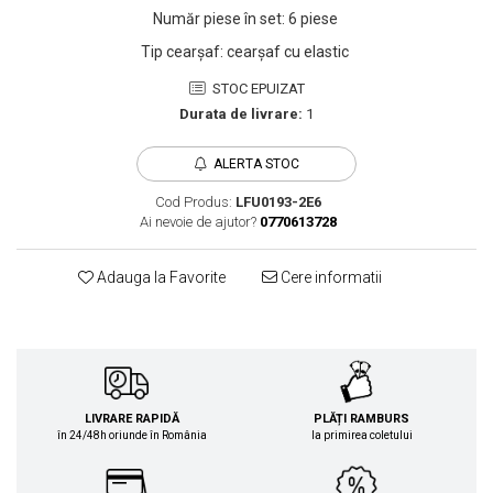
Număr piese în set
:
6 piese
Tip cearșaf
:
cearșaf cu elastic
STOC EPUIZAT
Durata de livrare:
1
ALERTA STOC
Cod Produs:
LFU0193-2E6
Ai nevoie de ajutor?
0770613728
Adauga la Favorite
Cere informatii
LIVRARE RAPIDĂ
PLĂȚI RAMBURS
în 24/48h oriunde în România
la primirea coletului