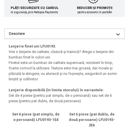
PLĂȚI SECURIZATE CU CARDUL
REDUCERI ȘI PROMOȚII
în siguranță, prin Netopia Payments
pentru economii în portofel
Descriere
Lenjerie finet uni LFU0193.
Vrei o lenjerie de calitate, clasică și trainică? Alege o lenjerie din
bumbac finet în culori uni.
Finetul este un bumbac de calitate superioară, rezistent în timp,
foarte comod la utilizare. Textura este mai groasă, dar moale și
plăcută la atingere, nu alunecă și nu foșnește, asigurând un somn
liniștit și odihnitor.
Lenjerie disponibilă (în limita stocului) în variantele:
Set de 4 piese (pentru pat simplu, de o persoană) sau set de 6
piese (pentru pat dublu, de două persoane).
Set 4 piese (pat simplu, de
Set 6 piese (pat dublu, de
o persoană) LFU0193-1E4
două persoane) LFU0193-
2E6