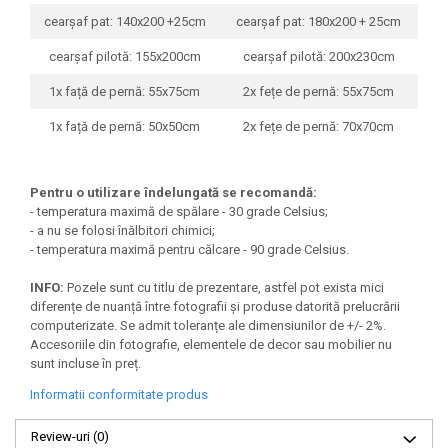
cearșaf pat: 140x200 +25cm
cearșaf pat: 180x200 + 25cm
cearșaf pilotă: 155x200cm
cearșaf pilotă: 200x230cm
1x față de pernă: 55x75cm
2x fețe de pernă: 55x75cm
1x față de pernă: 50x50cm
2x fețe de pernă: 70x70cm
Pentru o utilizare îndelungată se recomandă:
- temperatura maximă de spălare - 30 grade Celsius;
- a nu se folosi înălbitori chimici;
- temperatura maximă pentru călcare - 90 grade Celsius.
INFO:
Pozele sunt cu titlu de prezentare, astfel pot exista mici
diferențe de nuanță între fotografii și produse datorită prelucrării
computerizate. Se admit toleranțe ale dimensiunilor de +/- 2%.
Accesoriile din fotografie, elementele de decor sau mobilier nu
sunt incluse în preț.
Informatii conformitate produs
Review-uri
(0)