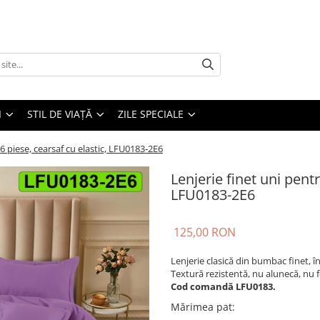
I
STIL DE VIAȚĂ
ZILE SPECIALE
6 piese, cearsaf cu elastic, LFU0183-2E6
Lenjerie finet uni pentr
LFU0183-2E6
125,00 RON
Lenjerie clasică din bumbac finet, în
Textură rezistentă, nu alunecă, nu 
Cod comandă LFU0183.
Mărimea pat
: