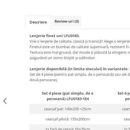
Review-uri
(0)
Descriere
Lenjerie finet uni LFU0183.
Vrei o lenjerie de calitate, clasică și trainică? Alege o lenjer
Finetul este un bumbac de calitate superioară, rezistent în 
Textura este mai groasă, dar moale și plăcută la atingere, 
asigurând un somn liniștit și odihnitor.
Lenjerie disponibilă (în limita stocului) în variantele:
Set de 4 piese (pentru pat simplu, de o persoană) sau set d
două persoane).
Set 4 piese (pat simplu, de o
Set 6 
persoană) LFU0183-1E4
pe
cearșaf pat: 140x200 +25cm
cear
cearșaf pilotă: 155x200cm
cea
1x față de pernă: 55x75cm
2x 