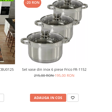
-20 RON
 CBU0125
Set vase din inox 6 piese Frico FR-1152
Prosop de 
215,00 RON
195,00 RON
ADAUGA IN COS
V