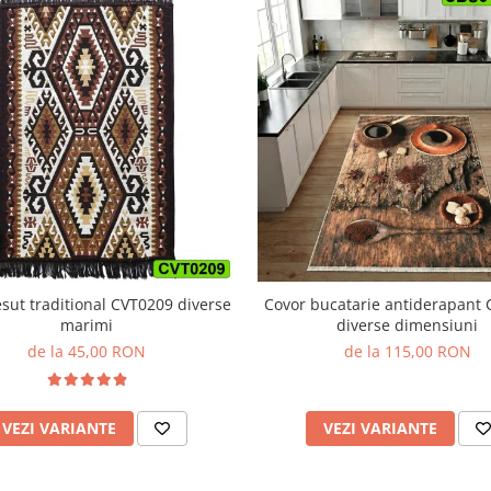
Covor bucatarie antiderapant
esut traditional CVT0209 diverse
diverse dimensiuni
marimi
de la 115,00 RON
de la 45,00 RON
VEZI VARIANTE
VEZI VARIANTE