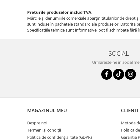
Prețurile produselor includ TVA.
Mărcile și denumirile comerciale aparțin titularilor de drept ş
sunt incluse în pachetele standard ale produselor. Datorită pro
Specificaţiile tehnice sunt informative, pot fi schimbate fără î
SOCIAL
Urmareste-ne in social me
MAGAZINUL MEU
CLIENTI
Despre noi
Metode de
Termeni și condiții
Politica de
Politica de confidențialitate (GDPR)
Garantia 