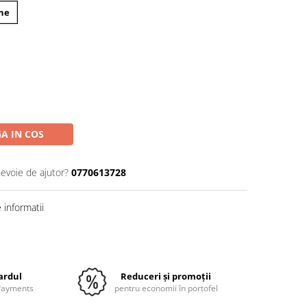
ane
A IN COS
nevoie de ajutor?
0770613728
informatii
Distribuie
pe
Facebook
cardul
Reduceri și promoții
 Payments
pentru economii în portofel