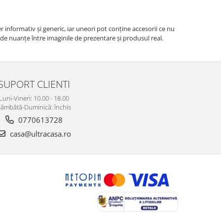
r informativ şi generic, iar uneori pot conţine accesorii ce nu
e de nuanțe între imaginile de prezentare și produsul real.
SUPORT CLIENTI
Luni-Vineri: 10.00 - 18.00
âmbătă-Duminică: închis
0770613728
casa@ultracasa.ro