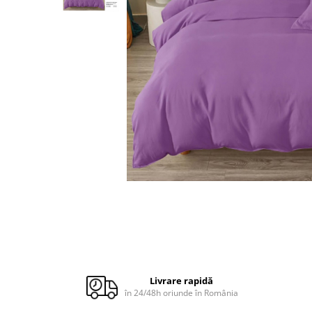
Cuverturi bumbac
Cuverturi catifea
Huse de protecție
Huse de protectie pat finet
Huse de protecție scaun
Prosoape
Prosoape de baie
Electrocasnice
Cântare electronice
Produse de cult religios
Livrare rapidă
în 24/48h oriunde în România