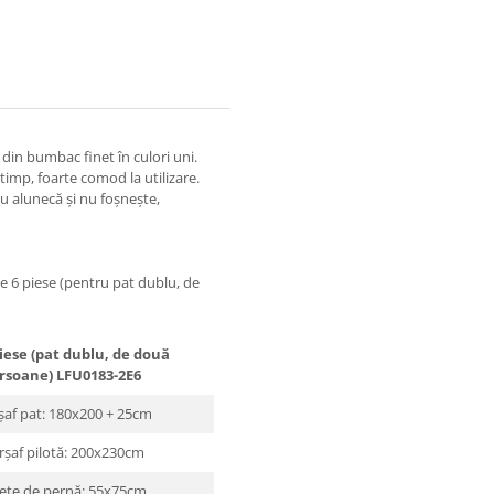
ie din bumbac finet în culori uni.
timp, foarte comod la utilizare.
nu alunecă și nu foșnește,
e 6 piese (pentru pat dublu, de
piese (pat dublu, de două
rsoane) LFU0183-2E6
șaf pat: 180x200 + 25cm
rșaf pilotă: 200x230cm
fețe de pernă: 55x75cm