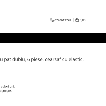
0770613728
0,00
u pat dublu, 6 piese, cearsaf cu elastic,
 culori uni.
foșnește.