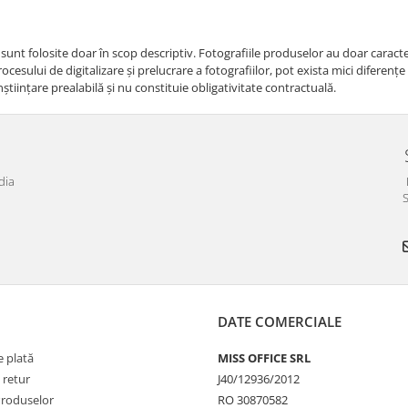
i sunt folosite doar în scop descriptiv. Fotografiile produselor au doar caracte
cesului de digitalizare și prelucrare a fotografiilor, pot exista mici diferenț
nştiinţare prealabilă şi nu constituie obligativitate contractuală.
dia
S
DATE COMERCIALE
 plată
MISS OFFICE SRL
 retur
J40/12936/2012
Produselor
RO 30870582