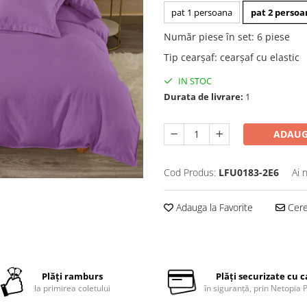
pat 1 persoana
pat 2 perso
Număr piese în set
:
6 piese
Tip cearșaf
:
cearșaf cu elastic
IN STOC
Durata de livrare:
1
ADAUG
Cod Produs:
LFU0183-2E6
Ai 
Adauga la Favorite
Cere 
Plăți ramburs
Plăți securizate cu 
la primirea coletului
în siguranță, prin Netopia