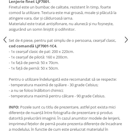
Lenjerie finet LJF7001.
Finetul este un bumbac de calitate, rezistent în timp, foarte
comod la utilizare. Textura este mai groasă, moale și plăcută la
atingere vara, dar și călduroasă iarna.
Materialul este tratat antișifonare, nu alunecă și nu foșnește,
asigurând un somn liniștit și odihnitor.
Set de 4 piese, pentru pat simplu de o persoana, cearșaf clasic,
cod comandă LJF7001-1C4.
- 1x cearșaf clasic de pat: 200 x 220cm.
- 1x cearșaf de pilotă: 160 x 200cm.
- 1x față de pernă: 50 x 70cm.
- 1x față de pernă: 50 x 50cm.
Pentru o utilizare îndelungată este recomandat să se respecte:
- temperatura maximă de spălare - 30 grade Celsius;
- a nu se folosi înălbitori chimici;
- temperatura maximă pentru călcare - 90 grade Celsius.
INFO:
Pozele sunt cu titlu de prezentare, astfel pot exista mici
diferențe de nuanță între fotografia de prezentare și produs
datorită prelucrării imaginii. În cazul anumitor modele de lenjerii,
imprimeul fețelor de pernă poate prezenta diferențe de încadrare
a modelului, în funcție de cum este prelucrat materialul în