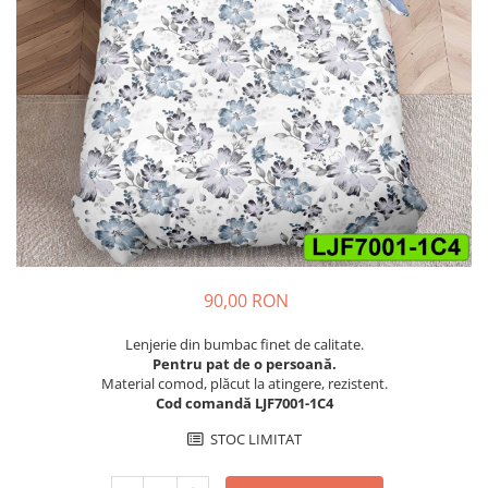
Cuverturi bumbac
Cuverturi catifea
Huse de protecție
Huse de protectie pat finet
Huse de protecție scaun
Prosoape
Prosoape de baie
Electrocasnice
Cântare electronice
Produse de cult religios
90,00 RON
Lenjerie din bumbac finet de calitate.
Pentru pat de o persoană.
Material comod, plăcut la atingere, rezistent.
Cod comandă LJF7001-1C4
STOC LIMITAT