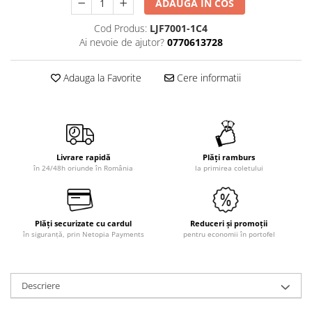
ADAUGA IN COS
Cod Produs:
LJF7001-1C4
Ai nevoie de ajutor?
0770613728
Adauga la Favorite
Cere informatii
Livrare rapidă
Plăți ramburs
în 24/48h oriunde în România
la primirea coletului
Plăți securizate cu cardul
Reduceri și promoții
în siguranță, prin Netopia Payments
pentru economii în portofel
Descriere