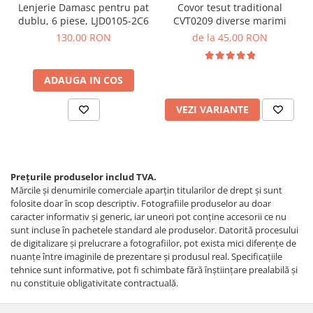
Lenjerie Damasc pentru pat
Covor tesut traditional
dublu, 6 piese, LJD0105-2C6
CVT0209 diverse marimi
130,00 RON
de la 45,00 RON
ADAUGA IN COS
VEZI VARIANTE
Prețurile produselor includ TVA.
Mărcile și denumirile comerciale aparțin titularilor de drept şi sunt
folosite doar în scop descriptiv. Fotografiile produselor au doar
caracter informativ şi generic, iar uneori pot conţine accesorii ce nu
sunt incluse în pachetele standard ale produselor. Datorită procesului
de digitalizare și prelucrare a fotografiilor, pot exista mici diferențe de
nuanțe între imaginile de prezentare și produsul real. Specificaţiile
tehnice sunt informative, pot fi schimbate fără înştiinţare prealabilă şi
nu constituie obligativitate contractuală.