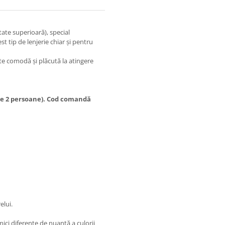
te superioară), special
t tip de lenjerie chiar și pentru
rte comodă și plăcută la atingere
 de 2 persoane). Cod comandă
elui.
mici diferențe de nuanță a culorii