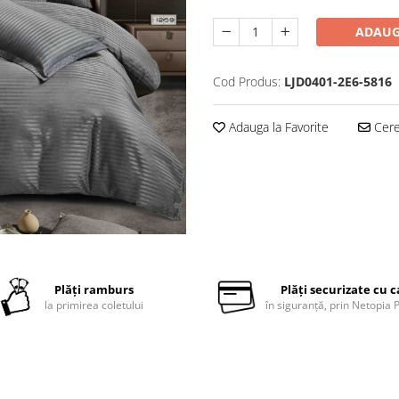
ADAUG
Cod Produs:
LJD0401-2E6-5816
Adauga la Favorite
Cere 
Plăți ramburs
Plăți securizate cu 
la primirea coletului
în siguranță, prin Netopia