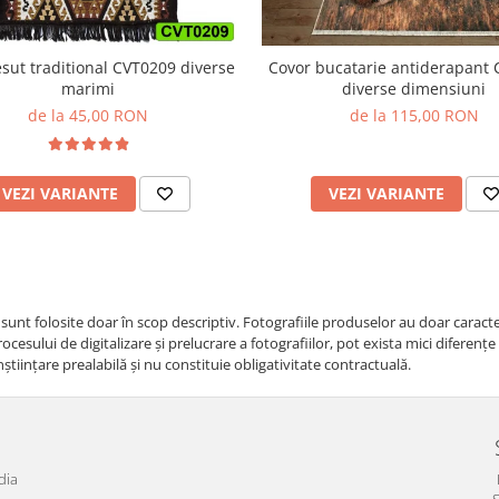
Covor bucatarie antiderapant
esut traditional CVT0209 diverse
diverse dimensiuni
marimi
de la 115,00 RON
de la 45,00 RON
VEZI VARIANTE
VEZI VARIANTE
i sunt folosite doar în scop descriptiv. Fotografiile produselor au doar caracte
cesului de digitalizare și prelucrare a fotografiilor, pot exista mici diferenț
nştiinţare prealabilă şi nu constituie obligativitate contractuală.
dia