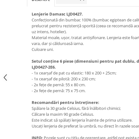
Lenjerie Damasc LJD0427.
Confecționată din bumbac 100% (bumbac egiptean de calita
prelucrat pentru rezistență sporită (ceea ce recomandă aces
uz intens, hotelier).
Material moale, ușor, tratat antișifonare. Lenjeria este foa
vara, dar și călduroasă iarna.
Culoare uni.
Setul conține 6 piese (dimensiuni pentru pat dublu,
LJD0427-2E6.
- 1x cearșaf de pat cu elastic: 180 x 200 + 25cm;
- 1x cearșaf de pilotă: 200 x 230 cm;
- 2x fețe de pernă: 55 x 80 cm.
- 2x fețe de pernă: 75 x 75 cm.
Recomandări pentru întreținere:
Spălare la 30 grade Celsius, fără înălbitori chimici;
Călcare la maxim 90 grade Celsius.
Este indicat să spălați lenjeria înainte de prima utilizare.
Uscați lenjeria de preferat la umbră, nu direct în razele soar
INFO:
Pozele sunt cu titlu de prezentare, astfel pot exista 