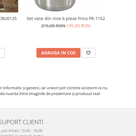
 CBU0125
Set vase din inox 6 piese Frico FR-1152
Prosop de 
215,00 RON
195,00 RON
ADAUGA IN COS
V
r informativ şi generic, iar uneori pot conţine accesorii ce nu
e de nuanțe între imaginile de prezentare și produsul real.
SUPORT CLIENTI
Luni-Vineri: 10.00 - 18.00