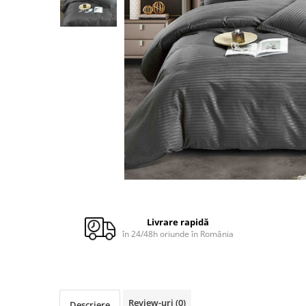
Cuverturi bumbac
Cuverturi catifea
Huse de protecție
Huse de protectie pat finet
Huse de protecție scaun
Prosoape
Prosoape de baie
Electrocasnice
Cântare electronice
Produse de cult religios
Distribuie
pe
Facebook
Livrare rapidă
în 24/48h oriunde în România
Review-uri
(0)
Descriere