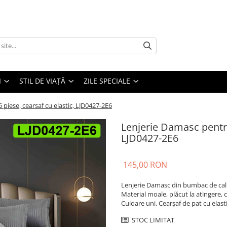
I
STIL DE VIAȚĂ
ZILE SPECIALE
piese, cearsaf cu elastic, LJD0427-2E6
Lenjerie Damasc pentru 
LJD0427-2E6
145,00 RON
Lenjerie Damasc din bumbac de cali
Material moale, plăcut la atingere, 
Culoare uni. Cearșaf de pat cu elasti
STOC LIMITAT