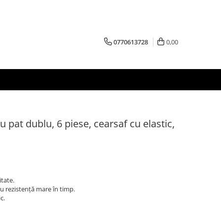
0770613728
0,00
pat dublu, 6 piese, cearsaf cu elastic,
tate.
cu rezistență mare în timp.
c.