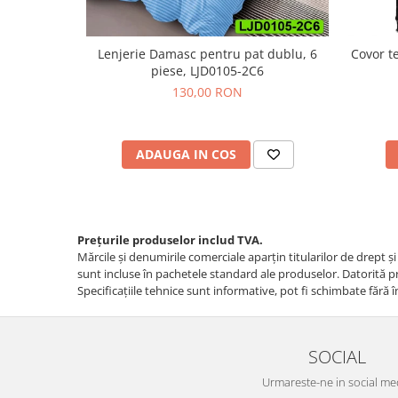
Lenjerie Damasc pentru pat dublu, 6
Covor t
piese, LJD0105-2C6
130,00 RON
ADAUGA IN COS
Prețurile produselor includ TVA.
Mărcile și denumirile comerciale aparțin titularilor de drept ş
sunt incluse în pachetele standard ale produselor. Datorită pro
Specificaţiile tehnice sunt informative, pot fi schimbate fără î
SOCIAL
Urmareste-ne in social me