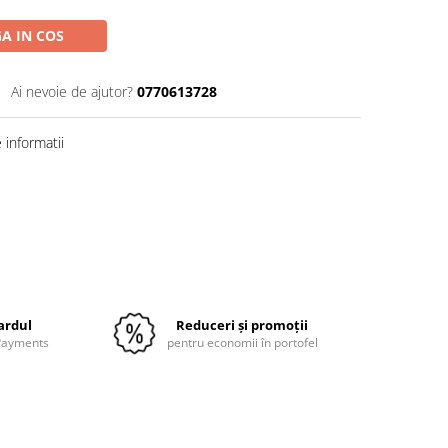
A IN COS
Ai nevoie de ajutor?
0770613728
informatii
cardul
Reduceri și promoții
 Payments
pentru economii în portofel