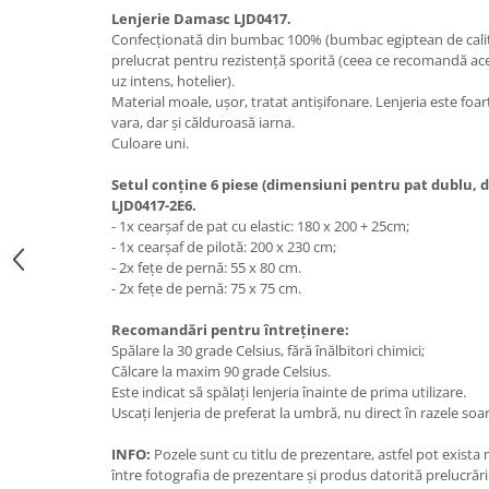
Lenjerie Damasc LJD0417.
Confecționată din bumbac 100% (bumbac egiptean de calita
prelucrat pentru rezistență sporită (ceea ce recomandă aces
uz intens, hotelier).
Material moale, ușor, tratat antișifonare. Lenjeria este foa
vara, dar și călduroasă iarna.
Culoare uni.
Setul conține 6 piese (dimensiuni pentru pat dublu,
LJD0417-2E6.
- 1x cearșaf de pat cu elastic: 180 x 200 + 25cm;
- 1x cearșaf de pilotă: 200 x 230 cm;
- 2x fețe de pernă: 55 x 80 cm.
- 2x fețe de pernă: 75 x 75 cm.
Recomandări pentru întreținere:
Spălare la 30 grade Celsius, fără înălbitori chimici;
Călcare la maxim 90 grade Celsius.
Este indicat să spălați lenjeria înainte de prima utilizare.
Uscați lenjeria de preferat la umbră, nu direct în razele soar
INFO:
Pozele sunt cu titlu de prezentare, astfel pot exista 
între fotografia de prezentare și produs datorită prelucrării