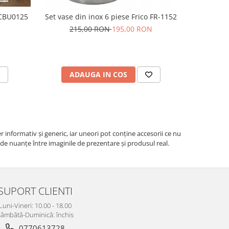
 CBU0125
Set vase din inox 6 piese Frico FR-1152
Prosop de 
215,00 RON
195,00 RON
ADAUGA IN COS
V
r informativ şi generic, iar uneori pot conţine accesorii ce nu
e de nuanțe între imaginile de prezentare și produsul real.
SUPORT CLIENTI
Luni-Vineri: 10.00 - 18.00
âmbătă-Duminică: închis
0770613728