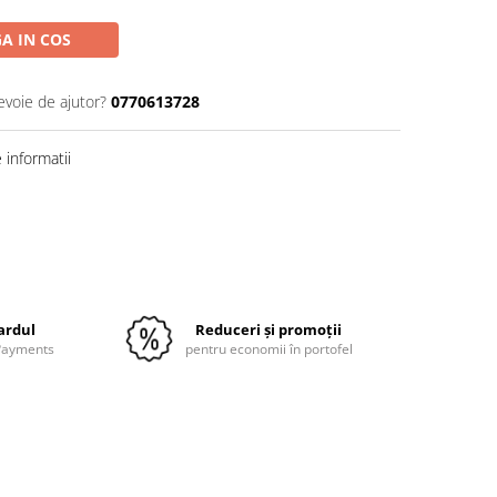
A IN COS
evoie de ajutor?
0770613728
informatii
Distribuie
pe
Facebook
cardul
Reduceri și promoții
 Payments
pentru economii în portofel