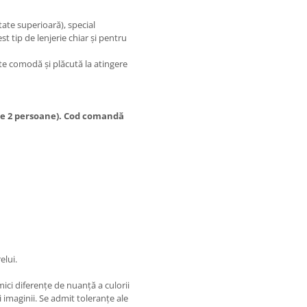
te superioară), special
t tip de lenjerie chiar și pentru
rte comodă și plăcută la atingere
 de 2 persoane). Cod comandă
elui.
mici diferențe de nuanță a culorii
 imaginii. Se admit toleranțe ale