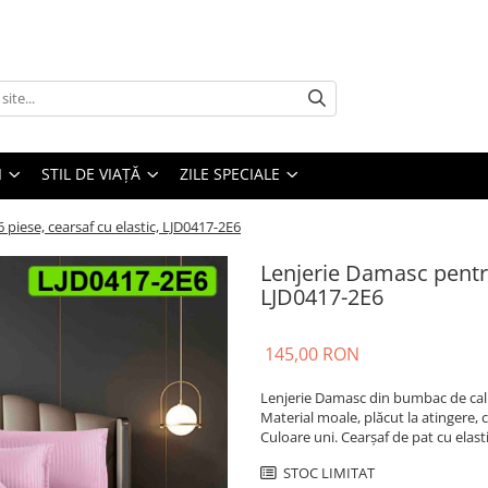
I
STIL DE VIAȚĂ
ZILE SPECIALE
piese, cearsaf cu elastic, LJD0417-2E6
Lenjerie Damasc pentru 
LJD0417-2E6
145,00 RON
Lenjerie Damasc din bumbac de cali
Material moale, plăcut la atingere, 
Culoare uni. Cearșaf de pat cu elasti
STOC LIMITAT