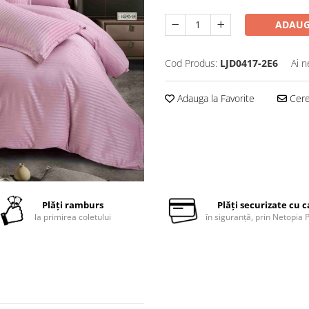
ADAUG
Cod Produs:
LJD0417-2E6
Ai n
Adauga la Favorite
Cere 
Plăți ramburs
Plăți securizate cu 
la primirea coletului
în siguranță, prin Netopia