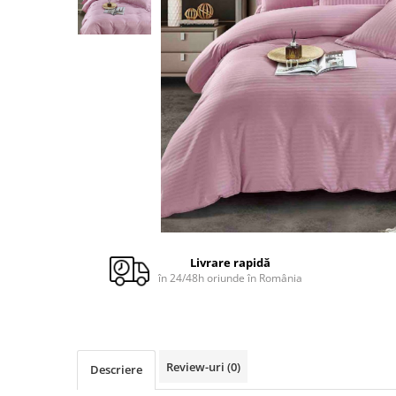
Cuverturi bumbac
Cuverturi catifea
Huse de protecție
Huse de protectie pat finet
Huse de protecție scaun
Prosoape
Prosoape de baie
Electrocasnice
Cântare electronice
Produse de cult religios
Livrare rapidă
în 24/48h oriunde în România
Review-uri
(0)
Descriere