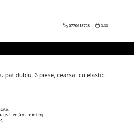
0770613728
0,00
pat dublu, 6 piese, cearsaf cu elastic,
tate.
cu rezistență mare în timp.
c.