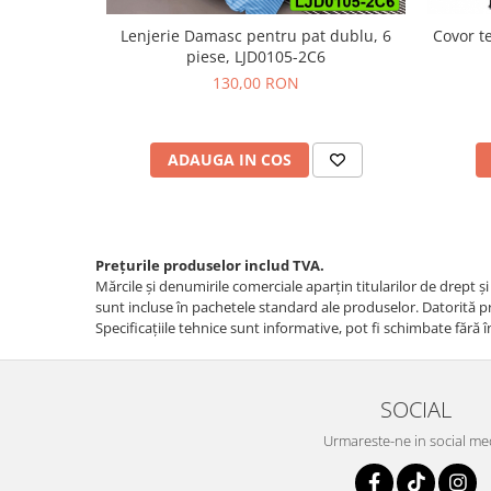
Lenjerie Damasc pentru pat dublu, 6
Covor t
piese, LJD0105-2C6
130,00 RON
ADAUGA IN COS
Prețurile produselor includ TVA.
Mărcile și denumirile comerciale aparțin titularilor de drept ş
sunt incluse în pachetele standard ale produselor. Datorită pro
Specificaţiile tehnice sunt informative, pot fi schimbate fără î
SOCIAL
Urmareste-ne in social me