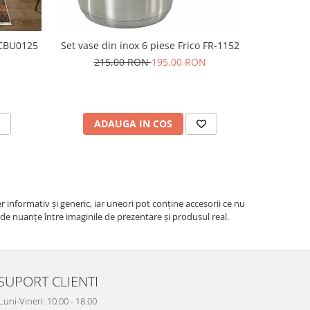
 CBU0125
Set vase din inox 6 piese Frico FR-1152
Prosop de 
215,00 RON
195,00 RON
ADAUGA IN COS
V
r informativ şi generic, iar uneori pot conţine accesorii ce nu
e de nuanțe între imaginile de prezentare și produsul real.
SUPORT CLIENTI
Luni-Vineri: 10.00 - 18.00