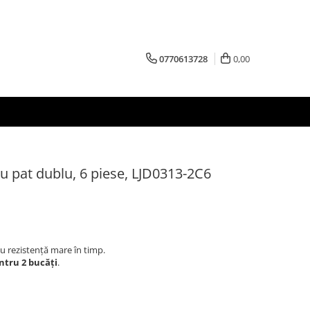
0770613728
0,00
u pat dublu, 6 piese, LJD0313-2C6
cu rezistență mare în timp.
ntru 2 bucăți
.