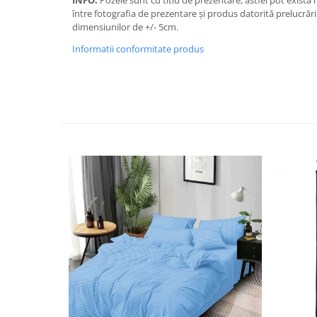
INFO:
Pozele sunt cu titlu de prezentare, astfel pot exista 
între fotografia de prezentare și produs datorită prelucrării
dimensiunilor de +/- 5cm.
Informatii conformitate produs