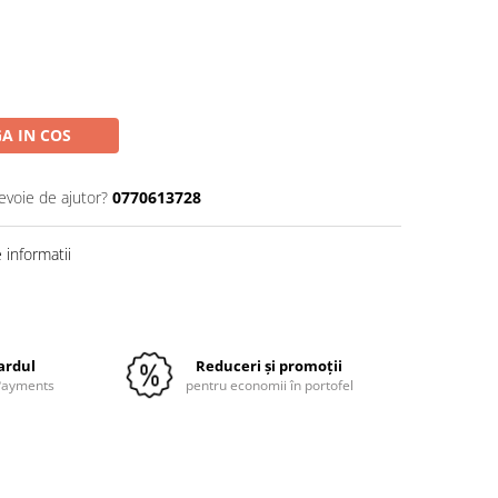
A IN COS
evoie de ajutor?
0770613728
informatii
Distribuie
pe
Facebook
cardul
Reduceri și promoții
 Payments
pentru economii în portofel