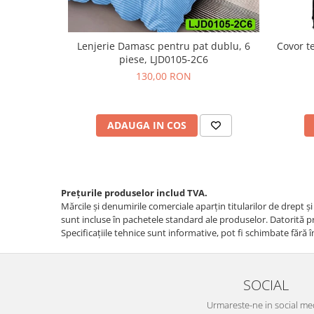
Lenjerie Damasc pentru pat dublu, 6
Covor t
piese, LJD0105-2C6
130,00 RON
ADAUGA IN COS
Prețurile produselor includ TVA.
Mărcile și denumirile comerciale aparțin titularilor de drept ş
sunt incluse în pachetele standard ale produselor. Datorită pro
Specificaţiile tehnice sunt informative, pot fi schimbate fără î
SOCIAL
Urmareste-ne in social me