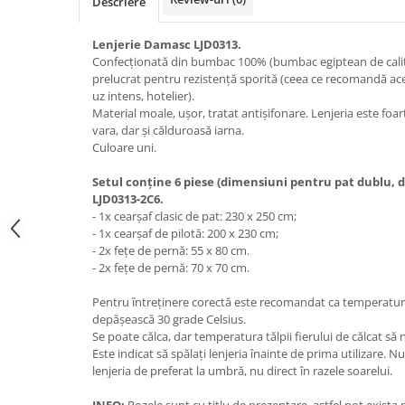
Descriere
Lenjerie Damasc LJD0313.
Confecționată din bumbac 100% (bumbac egiptean de calita
prelucrat pentru rezistență sporită (ceea ce recomandă aces
uz intens, hotelier).
Material moale, ușor, tratat antișifonare. Lenjeria este foa
vara, dar și călduroasă iarna.
Culoare uni.
Setul conține 6 piese (dimensiuni pentru pat dublu,
LJD0313-2C6.
- 1x cearșaf clasic de pat: 230 x 250 cm;
- 1x cearșaf de pilotă: 200 x 230 cm;
- 2x fețe de pernă: 55 x 80 cm.
- 2x fețe de pernă: 70 x 70 cm.
Pentru întreținere corectă este recomandat ca temperatu
depășească 30 grade Celsius.
Se poate călca, dar temperatura tălpii fierului de călcat să
Este indicat să spălați lenjeria înainte de prima utilizare. Nu 
lenjeria de preferat la umbră, nu direct în razele soarelui.