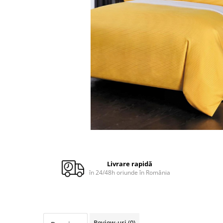
Cuverturi bumbac
Cuverturi catifea
Huse de protecție
Huse de protectie pat finet
Huse de protecție scaun
Prosoape
Prosoape de baie
Electrocasnice
Cântare electronice
Produse de cult religios
Livrare rapidă
în 24/48h oriunde în România
Review-uri
(0)