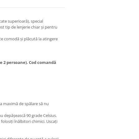
te superioară), special
t tip de lenjerie chiar și pentru
rte comodă și plăcută la atingere
 de 2 persoane). Cod comandă
ra maximă de spălare să nu
 nu depășească 90 grade Celsius.
folosiți înălbitori chimici. Uscați