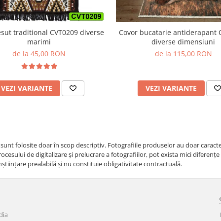
Covor bucatarie antiderapant
esut traditional CVT0209 diverse
diverse dimensiuni
marimi
de la 115,00 RON
de la 45,00 RON
VEZI VARIANTE
VEZI VARIANTE
i sunt folosite doar în scop descriptiv. Fotografiile produselor au doar caracte
cesului de digitalizare și prelucrare a fotografiilor, pot exista mici diferenț
nştiinţare prealabilă şi nu constituie obligativitate contractuală.
dia