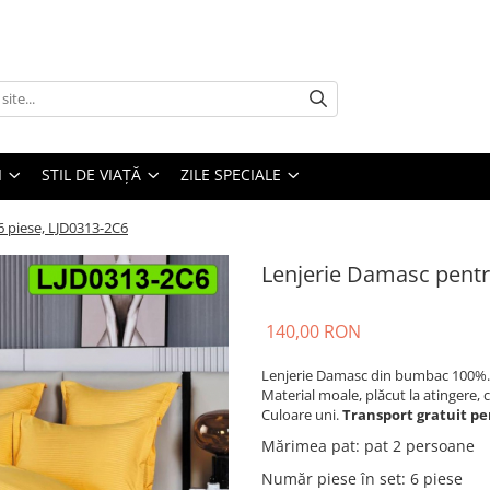
I
STIL DE VIAȚĂ
ZILE SPECIALE
6 piese, LJD0313-2C6
Lenjerie Damasc pentr
140,00 RON
Lenjerie Damasc din bumbac 100%.
Material moale, plăcut la atingere, 
Culoare uni.
Transport gratuit pe
Mărimea pat
:
pat 2 persoane
Număr piese în set
:
6 piese