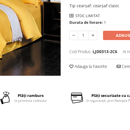
Tip cearșaf
:
cearșaf clasic
STOC LIMITAT
Durata de livrare:
1
ADAUG
Cod Produs:
LJD0313-2C6
Ai n
Adauga la Favorite
Cere 
Plăți ramburs
Plăți securizate cu 
la primirea coletului
în siguranță, prin Netopia