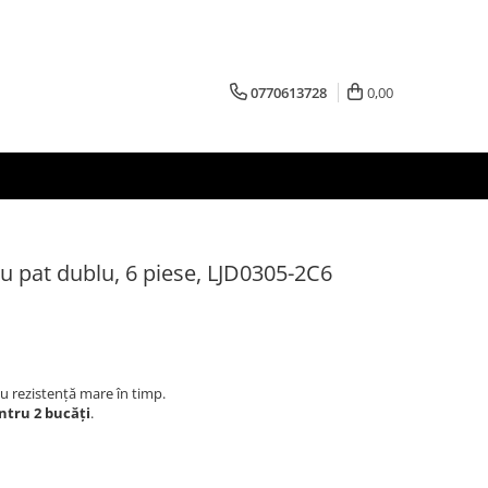
0770613728
0,00
u pat dublu, 6 piese, LJD0305-2C6
cu rezistență mare în timp.
ntru 2 bucăți
.