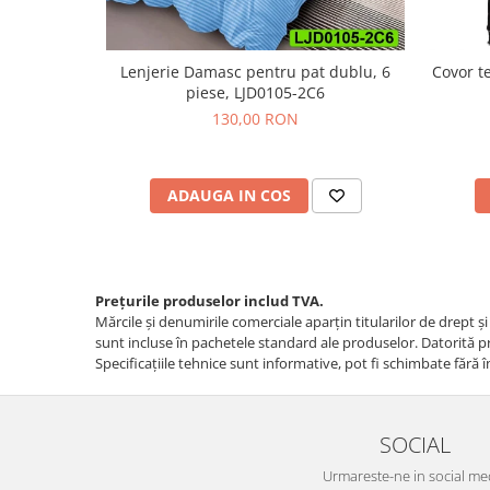
Lenjerie Damasc pentru pat dublu, 6
Covor t
piese, LJD0105-2C6
130,00 RON
ADAUGA IN COS
Prețurile produselor includ TVA.
Mărcile și denumirile comerciale aparțin titularilor de drept ş
sunt incluse în pachetele standard ale produselor. Datorită pro
Specificaţiile tehnice sunt informative, pot fi schimbate fără î
SOCIAL
Urmareste-ne in social me