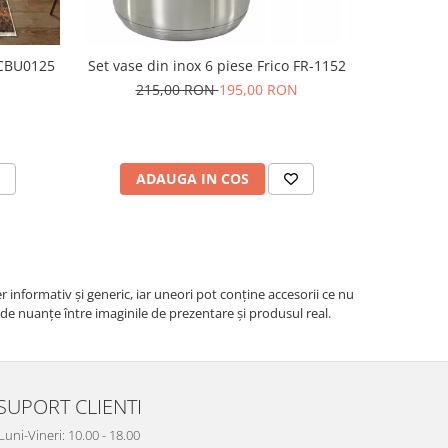
 CBU0125
Set vase din inox 6 piese Frico FR-1152
Prosop de 
215,00 RON
195,00 RON
ADAUGA IN COS
V
r informativ şi generic, iar uneori pot conţine accesorii ce nu
e de nuanțe între imaginile de prezentare și produsul real.
SUPORT CLIENTI
Luni-Vineri: 10.00 - 18.00