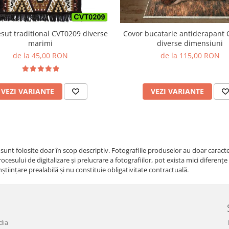
Covor bucatarie antiderapant
esut traditional CVT0209 diverse
diverse dimensiuni
marimi
de la 115,00 RON
de la 45,00 RON
VEZI VARIANTE
VEZI VARIANTE
i sunt folosite doar în scop descriptiv. Fotografiile produselor au doar caracte
cesului de digitalizare și prelucrare a fotografiilor, pot exista mici diferenț
nştiinţare prealabilă şi nu constituie obligativitate contractuală.
dia