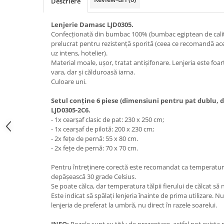
Descriere
Lenjerie Damasc LJD0305.
Confecționată din bumbac 100% (bumbac egiptean de calita
prelucrat pentru rezistență sporită (ceea ce recomandă aces
uz intens, hotelier).
Material moale, ușor, tratat antișifonare. Lenjeria este foa
vara, dar și călduroasă iarna.
Culoare uni.
Setul conține 6 piese (dimensiuni pentru pat dublu,
LJD0305-2C6.
- 1x cearșaf clasic de pat: 230 x 250 cm;
- 1x cearșaf de pilotă: 200 x 230 cm;
- 2x fețe de pernă: 55 x 80 cm.
- 2x fețe de pernă: 70 x 70 cm.
Pentru întreținere corectă este recomandat ca temperatu
depășească 30 grade Celsius.
Se poate călca, dar temperatura tălpii fierului de călcat să
Este indicat să spălați lenjeria înainte de prima utilizare. Nu 
lenjeria de preferat la umbră, nu direct în razele soarelui.