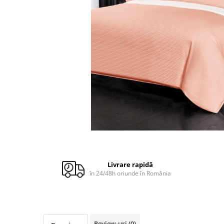
Cuverturi bumbac
Cuverturi catifea
Huse de protecție
Huse de protectie pat finet
Huse de protecție scaun
Prosoape
Prosoape de baie
Electrocasnice
Cântare electronice
Produse de cult religios
Livrare rapidă
în 24/48h oriunde în România
Review-uri
(0)