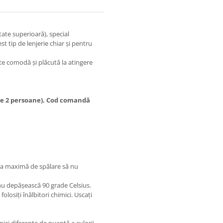
te superioară), special
t tip de lenjerie chiar și pentru
rte comodă și plăcută la atingere
 de 2 persoane). Cod comandă
ra maximă de spălare să nu
 nu depășească 90 grade Celsius.
folosiți înălbitori chimici. Uscați