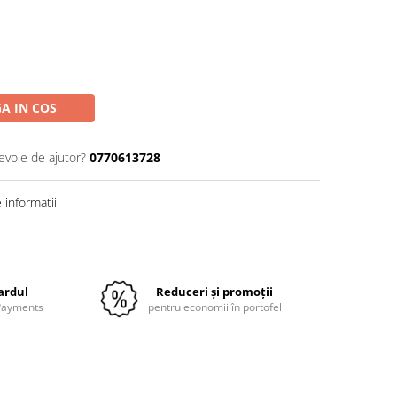
A IN COS
evoie de ajutor?
0770613728
informatii
Distribuie
pe
Facebook
cardul
Reduceri și promoții
 Payments
pentru economii în portofel