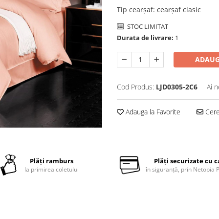
Tip cearșaf
:
cearșaf clasic
STOC LIMITAT
Durata de livrare:
1
ADAUG
Cod Produs:
LJD0305-2C6
Ai n
Adauga la Favorite
Cere 
Plăți ramburs
Plăți securizate cu 
la primirea coletului
în siguranță, prin Netopia