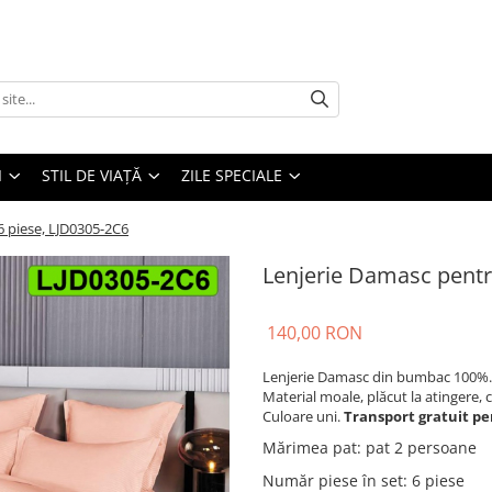
I
STIL DE VIAȚĂ
ZILE SPECIALE
6 piese, LJD0305-2C6
Lenjerie Damasc pentr
140,00 RON
Lenjerie Damasc din bumbac 100%.
Material moale, plăcut la atingere, 
Culoare uni.
Transport gratuit pe
Mărimea pat
:
pat 2 persoane
Număr piese în set
:
6 piese