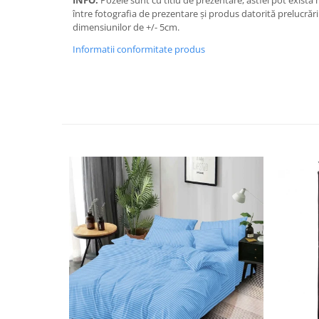
INFO:
Pozele sunt cu titlu de prezentare, astfel pot exista 
între fotografia de prezentare și produs datorită prelucrării
dimensiunilor de +/- 5cm.
Informatii conformitate produs