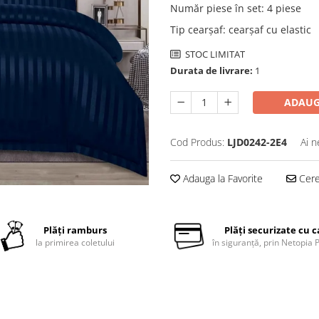
Număr piese în set
:
4 piese
Tip cearșaf
:
cearșaf cu elastic
STOC LIMITAT
Durata de livrare:
1
ADAUG
Cod Produs:
LJD0242-2E4
Ai n
Adauga la Favorite
Cere 
Plăți ramburs
Plăți securizate cu 
la primirea coletului
în siguranță, prin Netopia