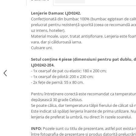
Lenjerie Damasc LJD0242.
Confecționată din bumbac 100% (bumbac egiptean de calita
prelucrat pentru rezistență sporită (ceea ce recomandă aces
uz intens, hotelier).
Material moale, ușor, tratat antișifonare. Lenjeria este foa
vara, dar și călduroasă iarna.
Culoare uni.
Setul conține 4 piese (dimensiuni pentru pat dublu,
LJD0242-2E4.
- 1x cearșaf de pat cu elastic: 180 x 200 cm;
- 1x cearșaf de pilotă: 200 x 230 cm;
- 2x fețe de pernă: 55 x 80 cm.
Pentru întreținere corectă este recomandat ca temperatu
depășească 30 grade Celsius.
Se poate călca, dar temperatura tălpii fierului de călcat să
Este indicat să spălați lenjeria înainte de prima utilizare. Nu 
lenjeria de preferat la umbră, nu direct în razele soarelui.
INFO:
Pozele sunt cu titlu de prezentare, astfel pot exista 
între fotografia de prezentare și produs datorită prelucrării