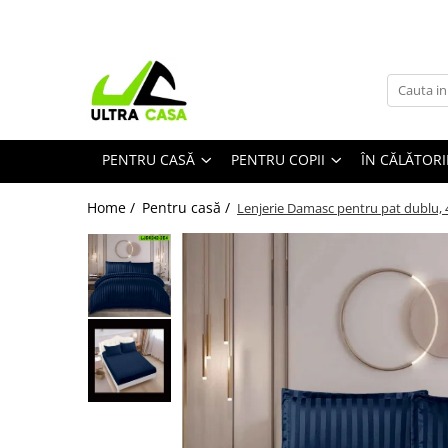
Pentru casă
Pentru copii
În călătorii
Stil de viață
Zile speciale
Vase și ustensile de bucătărie
Ghiozdane
Genți de plajă
Ochelari de soare
Produse pentru Crăciun
Oale, semioale, crătiți
Penare
Rucsacuri
Ochelari speciali
Idei de cadouri
PENTRU CASĂ
PENTRU COPII
ÎN CĂLĂTORI
Tacâmuri, cuțite și accesorii
Covoare copii
Trolere
Produse îngrijire personală
Covoare și traverse
Articole camping și drumeții
Home /
Pentru casă /
Lenjerie Damasc pentru pat dublu, 4 
Covoare antiderapante
Covoare rustice tradiționale
Lenjerii de pat
Lenjerii finet
Lenjerii Damasc
Lenjerii Cocolino
Lenjerii speciale
Pilote
Cuverturi