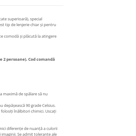
te superioară), special
t tip de lenjerie chiar și pentru
rte comodă și plăcută la atingere
 de 2 persoane). Cod comandă
ra maximă de spălare să nu
 nu depășească 90 grade Celsius.
folosiți înălbitori chimici. Uscați
mici diferențe de nuanță a culorii
 imaginii. Se admit toleranțe ale