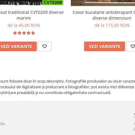
Covor bucatarie antiderapant
esut traditional CVT0209 diverse
diverse dimensiuni
marimi
de la 115,00 RON
de la 45,00 RON
VEZI VARIANTE
VEZI VARIANTE
i sunt folosite doar în scop descriptiv. Fotografiile produselor au doar caracte
cesului de digitalizare și prelucrare a fotografiilor, pot exista mici diferenț
nştiinţare prealabilă şi nu constituie obligativitate contractuală.
dia
S