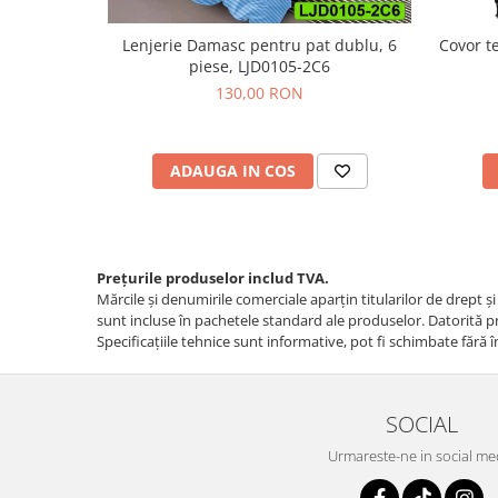
Lenjerie Damasc pentru pat dublu, 6
Covor t
piese, LJD0105-2C6
130,00 RON
ADAUGA IN COS
Prețurile produselor includ TVA.
Mărcile și denumirile comerciale aparțin titularilor de drept ş
sunt incluse în pachetele standard ale produselor. Datorită pro
Specificaţiile tehnice sunt informative, pot fi schimbate fără î
SOCIAL
Urmareste-ne in social me