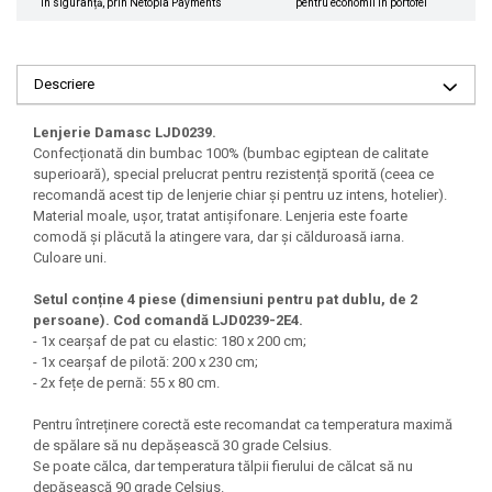
în siguranță, prin Netopia Payments
pentru economii în portofel
Descriere
Lenjerie Damasc LJD0239.
Confecționată din bumbac 100% (bumbac egiptean de calitate
superioară), special prelucrat pentru rezistență sporită (ceea ce
recomandă acest tip de lenjerie chiar și pentru uz intens, hotelier).
Material moale, ușor, tratat antișifonare. Lenjeria este foarte
comodă și plăcută la atingere vara, dar și călduroasă iarna.
Culoare uni.
Setul conține 4 piese (dimensiuni pentru pat dublu, de 2
persoane). Cod comandă LJD0239-2E4.
- 1x cearșaf de pat cu elastic: 180 x 200 cm;
- 1x cearșaf de pilotă: 200 x 230 cm;
- 2x fețe de pernă: 55 x 80 cm.
Pentru întreținere corectă este recomandat ca temperatura maximă
de spălare să nu depășească 30 grade Celsius.
Se poate călca, dar temperatura tălpii fierului de călcat să nu
depășească 90 grade Celsius.