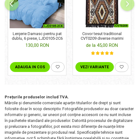
Lenjerie Damasc pentru pat
Covor tesut traditional
dublu, 6 piese, LJD0105-2C6
CVT0209 diverse marimi
130,00 RON
de la 45,00 RON
ADAUGA IN COS
VEZI VARIANTE
Prețurile produselor includ TVA.
Mărcile și denumirile comerciale aparțin titularilor de drept şi sunt
folosite doar în scop descriptiv. Fotografiile produselor au doar caracter
informativ şi generic, iar uneori pot conţine accesorii ce nu sunt incluse
în pachetele standard ale produselor. Datorită procesului de digitalizare
și prelucrare a fotografiilor, pot exista mici diferențe de nuanțe între
imaginile de prezentare și produsul real. Specificaţiile tehnice sunt
informative, pot fi schimbate fără înştiinţare prealabilă şi nu constituie