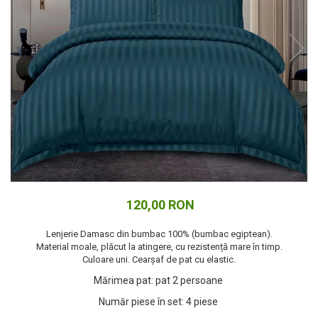
Cuverturi bumbac
Cuverturi catifea
Huse de protecție
Huse de protectie pat finet
Huse de protecție scaun
Prosoape
Prosoape de baie
Electrocasnice
Cântare electronice
Produse de cult religios
120,00 RON
Lenjerie Damasc din bumbac 100% (bumbac egiptean).
Material moale, plăcut la atingere, cu rezistență mare în timp.
Culoare uni. Cearșaf de pat cu elastic.
Mărimea pat
:
pat 2 persoane
Număr piese în set
:
4 piese