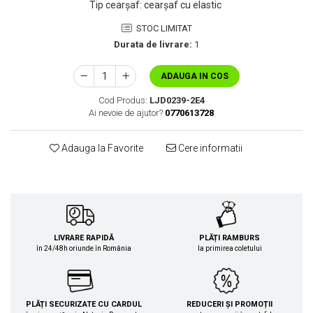
Tip cearșaf
:
cearșaf cu elastic
STOC LIMITAT
Durata de livrare:
1
ADAUGA IN COS
Cod Produs:
LJD0239-2E4
Ai nevoie de ajutor?
0770613728
Adauga la Favorite
Cere informatii
LIVRARE RAPIDĂ
PLĂȚI RAMBURS
în 24/48h oriunde în România
la primirea coletului
PLĂȚI SECURIZATE CU CARDUL
REDUCERI ȘI PROMOȚII