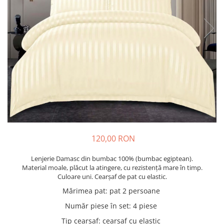
Cuverturi bumbac
Cuverturi catifea
Huse de protecție
Huse de protectie pat finet
Huse de protecție scaun
Prosoape
Prosoape de baie
Electrocasnice
Cântare electronice
Produse de cult religios
120,00 RON
Lenjerie Damasc din bumbac 100% (bumbac egiptean).
Material moale, plăcut la atingere, cu rezistență mare în timp.
Culoare uni. Cearșaf de pat cu elastic.
Mărimea pat
:
pat 2 persoane
Număr piese în set
:
4 piese
Tip cearșaf
:
cearșaf cu elastic