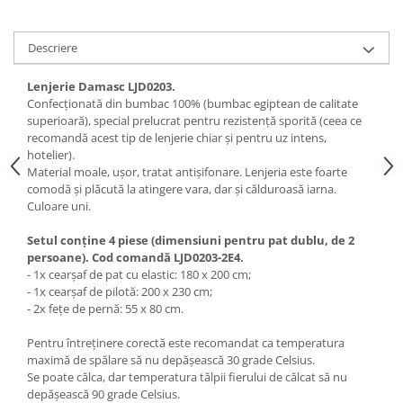
Descriere
Lenjerie Damasc LJD0203.
Confecționată din bumbac 100% (bumbac egiptean de calitate
superioară), special prelucrat pentru rezistență sporită (ceea ce
recomandă acest tip de lenjerie chiar și pentru uz intens,
hotelier).
Material moale, ușor, tratat antișifonare. Lenjeria este foarte
comodă și plăcută la atingere vara, dar și călduroasă iarna.
Culoare uni.
Setul conține 4 piese (dimensiuni pentru pat dublu, de 2
persoane). Cod comandă LJD0203-2E4.
- 1x cearșaf de pat cu elastic: 180 x 200 cm;
- 1x cearșaf de pilotă: 200 x 230 cm;
- 2x fețe de pernă: 55 x 80 cm.
Pentru întreținere corectă este recomandat ca temperatura
maximă de spălare să nu depășească 30 grade Celsius.
Se poate călca, dar temperatura tălpii fierului de călcat să nu
depășească 90 grade Celsius.