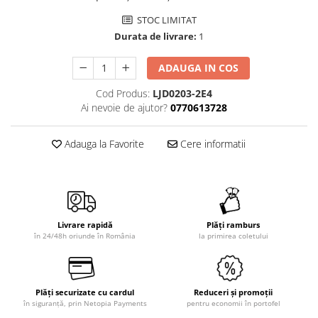
STOC LIMITAT
Durata de livrare:
1
ADAUGA IN COS
Cod Produs:
LJD0203-2E4
Ai nevoie de ajutor?
0770613728
Adauga la Favorite
Cere informatii
Livrare rapidă
Plăți ramburs
în 24/48h oriunde în România
la primirea coletului
Plăți securizate cu cardul
Reduceri și promoții
în siguranță, prin Netopia Payments
pentru economii în portofel