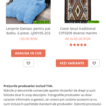
Lenjerie Damasc pentru pat
Covor tesut traditional
dublu, 6 piese, LJD0105-2C6
CVT0209 diverse marimi
130,00 RON
de la 45,00 RON
ADAUGA IN COS
VEZI VARIANTE
Prețurile produselor includ TVA.
Mărcile și denumirile comerciale aparțin titularilor de drept şi sunt
folosite doar în scop descriptiv. Fotografiile produselor au doar
caracter informativ şi generic, iar uneori pot conţine accesorii ce nu
sunt incluse în pachetele standard ale produselor. Datorită procesului