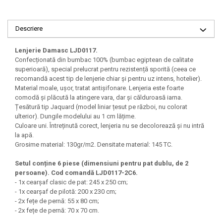
Descriere
Lenjerie Damasc LJD0117.
Confecționată din bumbac 100% (bumbac egiptean de calitate
superioară), special prelucrat pentru rezistență sporită (ceea ce
recomandă acest tip de lenjerie chiar și pentru uz intens, hotelier).
Material moale, ușor, tratat antișifonare. Lenjeria este foarte
comodă și plăcută la atingere vara, dar și călduroasă iarna.
Țesătură tip Jaquard (model liniar țesut pe război, nu colorat
ulterior). Dungile modelului au 1 cm lățime.
Culoare uni. Întreținută corect, lenjeria nu se decolorează și nu intră
la apă.
Grosime material: 130gr/m2. Densitate material: 145 TC.
Setul conține 6 piese (dimensiuni pentru pat dublu, de 2
persoane). Cod comandă LJD0117-2C6.
- 1x cearșaf clasic de pat: 245 x 250 cm;
- 1x cearșaf de pilotă: 200 x 230 cm;
- 2x fețe de pernă: 55 x 80 cm;
- 2x fețe de pernă: 70 x 70 cm.