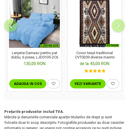
Lenjerie Damasc pentru pat
Covor tesut traditional
dublu, 6 piese, LJD0105-2C6
CVT0209 diverse marimi
130,00 RON
de la 45,00 RON
ADAUGA IN COS
VEZI VARIANTE
Prețurile produselor includ TVA.
Mărcile și denumirile comerciale aparțin titularilor de drept şi sunt
folosite doar în scop descriptiv. Fotografiile produselor au doar caracter
informativ şi generic, iar uneori pot conţine accesorii ce nu sunt incluse