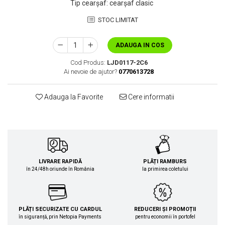
Tip cearșaf
:
cearșaf clasic
STOC LIMITAT
ADAUGA IN COS
Cod Produs:
LJD0117-2C6
Ai nevoie de ajutor?
0770613728
Adauga la Favorite
Cere informatii
LIVRARE RAPIDĂ
PLĂȚI RAMBURS
în 24/48h oriunde în România
la primirea coletului
PLĂȚI SECURIZATE CU CARDUL
REDUCERI ȘI PROMOȚII
în siguranță, prin Netopia Payments
pentru economii în portofel