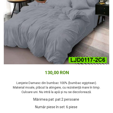
Cuverturi bumbac
Cuverturi catifea
Huse de protecție
Huse de protectie pat finet
Huse de protecție scaun
Prosoape
Prosoape de baie
Electrocasnice
Cântare electronice
Produse de cult religios
130,00 RON
Lenjerie Damasc din bumbac 100% (bumbac egiptean).
Material moale, plăcut la atingere, cu rezistență mare în timp.
Culoare uni. Nu intră la apă și nu se decolorează.
Mărimea pat
:
pat 2 persoane
Număr piese în set
:
6 piese