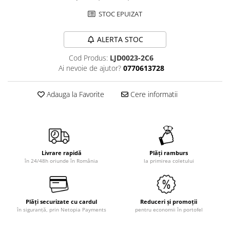
STOC EPUIZAT
ALERTA STOC
Cod Produs:
LJD0023-2C6
Ai nevoie de ajutor?
0770613728
Adauga la Favorite
Cere informatii
Livrare rapidă
Plăți ramburs
în 24/48h oriunde în România
la primirea coletului
Plăți securizate cu cardul
Reduceri și promoții
în siguranță, prin Netopia Payments
pentru economii în portofel