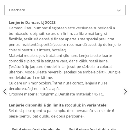
Descriere
Lenjerie Damasc LJD0023.
Damascul sau bumbacul egiptean este versiunea superioară a
bumbacului obișnuit, ce are un fir fin, cu fibre mai lungi și
flexibile, țesătură densă și finețe aparte. Este special prelucrat
pentru rezistență sporită (ceea ce recomandă acest tip de lenjerie
chiar și pentru uz intens, hotelier).
Material moale, ușor, tratat antișifonare. Lenjeria este foarte
comodă și plăcută la atingere vara, dar și călduroasă iarna.
Țesătură tip Jaquard (model liniar țesut pe război, nu colorat
ulterior). Modelul este reversibil (același pe ambele părți). Dungile
modelului au 1 cm lățime.
Culoare uni (monocolor). Întreținută corect, lenjeria nu se
decolorează și nu intră la apă.
Grosime material: 130gr/m2. Densitate material: 145 TC.
Lenjerie disponibilă (în limita stocului) în variantele:
Set de 4 piese (pentru pat simplu, de o persoană) sau set de 6
piese (pentru pat dublu, de două persoane).
Set 4 piese (pat simplu, de
Set 6 piese (pat dublu, de