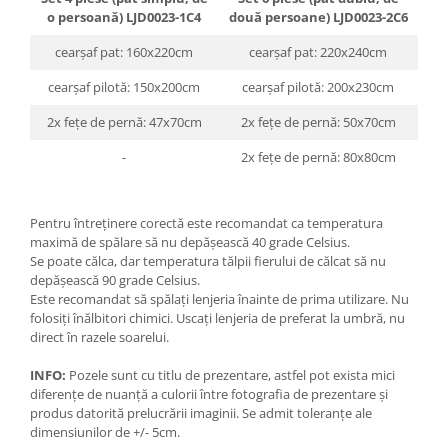
o persoană) LJD0023-1C4
două persoane) LJD0023-2C6
cearșaf pat: 160x220cm
cearșaf pat: 220x240cm
cearșaf pilotă: 150x200cm
cearșaf pilotă: 200x230cm
2x fețe de pernă: 47x70cm
2x fețe de pernă: 50x70cm
-
2x fețe de pernă: 80x80cm
Pentru întreținere corectă este recomandat ca temperatura
maximă de spălare să nu depășească 40 grade Celsius.
Se poate călca, dar temperatura tălpii fierului de călcat să nu
depășească 90 grade Celsius.
Este recomandat să spălați lenjeria înainte de prima utilizare. Nu
folosiți înălbitori chimici. Uscați lenjeria de preferat la umbră, nu
direct în razele soarelui.
INFO:
Pozele sunt cu titlu de prezentare, astfel pot exista mici
diferențe de nuanță a culorii între fotografia de prezentare și
produs datorită prelucrării imaginii. Se admit toleranțe ale
dimensiunilor de +/- 5cm.