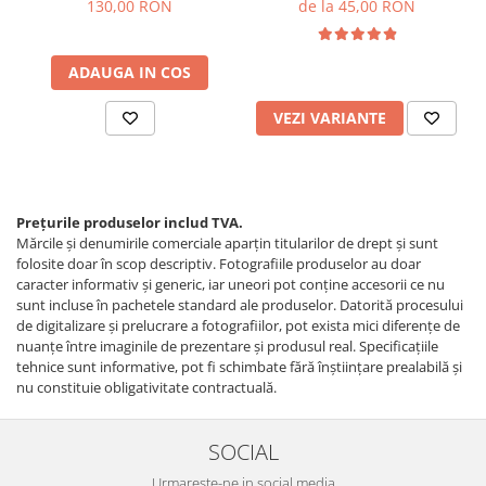
130,00 RON
de la 45,00 RON
ADAUGA IN COS
VEZI VARIANTE
Prețurile produselor includ TVA.
Mărcile și denumirile comerciale aparțin titularilor de drept şi sunt
folosite doar în scop descriptiv. Fotografiile produselor au doar
caracter informativ şi generic, iar uneori pot conţine accesorii ce nu
sunt incluse în pachetele standard ale produselor. Datorită procesului
de digitalizare și prelucrare a fotografiilor, pot exista mici diferențe de
nuanțe între imaginile de prezentare și produsul real. Specificaţiile
tehnice sunt informative, pot fi schimbate fără înştiinţare prealabilă şi
nu constituie obligativitate contractuală.
SOCIAL
Urmareste-ne in social media