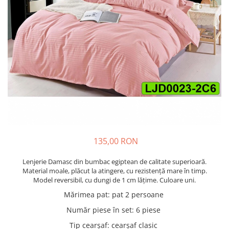
Cuverturi bumbac
Cuverturi catifea
Huse de protecție
Huse de protectie pat finet
Huse de protecție scaun
Prosoape
Prosoape de baie
Electrocasnice
Cântare electronice
Produse de cult religios
135,00 RON
Lenjerie Damasc din bumbac egiptean de calitate superioară.
Material moale, plăcut la atingere, cu rezistență mare în timp.
Model reversibil, cu dungi de 1 cm lățime. Culoare uni.
Mărimea pat
:
pat 2 persoane
Număr piese în set
:
6 piese
Tip cearșaf
:
cearșaf clasic