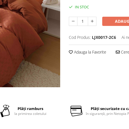
IN STOC
ADAUG
Cod Produs:
LJX0017-2C6
Ai n
Adauga la Favorite
Cere 
Plăți ramburs
Plăți securizate cu 
la primirea coletului
în siguranță, prin Netopia