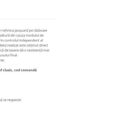
 în tehnica Jacquard pe războaie
țesătură din cauza modului de
 prin controlul independent al
elul realizat este obținut direct
ică de țesere dă o rezistență mai
sului final.
iei.
af clasic, cod comandă
să se respecte: