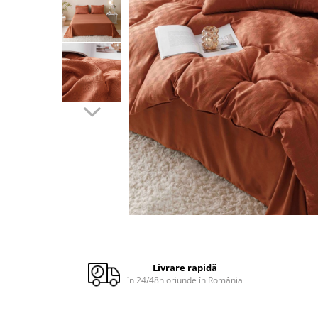
Cuverturi bumbac
Cuverturi catifea
Huse de protecție
Huse de protectie pat finet
Huse de protecție scaun
Prosoape
Prosoape de baie
Electrocasnice
Cântare electronice
Produse de cult religios
Livrare rapidă
în 24/48h oriunde în România