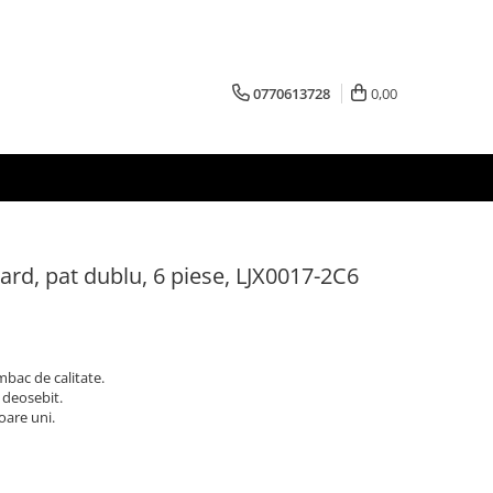
0770613728
0,00
rd, pat dublu, 6 piese, LJX0017-2C6
mbac de calitate.
 deosebit.
oare uni.