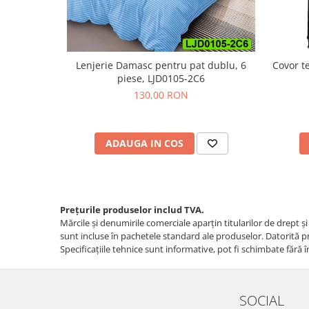
Lenjerie Damasc pentru pat dublu, 6
Covor t
piese, LJD0105-2C6
130,00 RON
ADAUGA IN COS
Prețurile produselor includ TVA.
Mărcile și denumirile comerciale aparțin titularilor de drept ş
sunt incluse în pachetele standard ale produselor. Datorită pro
Specificaţiile tehnice sunt informative, pot fi schimbate fără î
SOCIAL