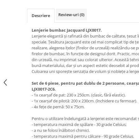
Review-uri
(0)
Descriere
Lenjerie bumbac Jacquard LJX0017.
Lenjerie elegantă și rafinată din bumbac de calitate, țesut
speciale. Țesătura Jacquard este cel mai complicat tip de 
realizare, alegerea ițelor (firelor de urzeală) realizându-se
firelor de bumbac, în funcție de designul dorit. Practic, mod
din urzeală, nu imprimat sau colorat ulterior. Această tehn
bună materialului, dar și un aspect estetic deosebit al produ
Culoarea uni sporește senzația de volum și noblețe a lenjer
Set de 6 piese, pentru pat dublu de 2 persoane, cearș
LJX0017-2C6.
- 1x cearșaf de pat: 230 x 250cm. (clasic, fără elastic).
- 1x cearșaf de pilotă: 200 x 230cm. (închidere cu fermoar).
- 4x fețe de pernă: 50 x 75cm.
Pentru o utilizare îndelungată a lenjeriei este recomandat 
- temperatura maximă de spălare - 30 grade Celsius;
- a nu se folosi înălbitori chimici.
- temperatura maximă pentru călcare - 90 grade Celsius.