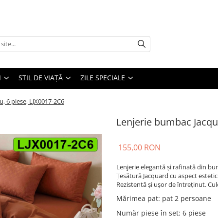
I
STIL DE VIAȚĂ
ZILE SPECIALE
, 6 piese, LJX0017-2C6
Lenjerie bumbac Jacqua
155,00 RON
Lenjerie elegantă și rafinată din bu
Țesătură Jacquard cu aspect estetic
Rezistentă și ușor de întreținut. Cul
Mărimea pat
:
pat 2 persoane
Număr piese în set
:
6 piese