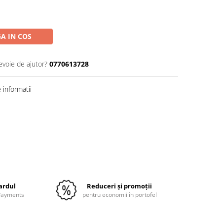
A IN COS
evoie de ajutor?
0770613728
informatii
Distribuie
pe
Facebook
cardul
Reduceri și promoții
 Payments
pentru economii în portofel