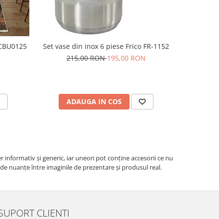
 CBU0125
Set vase din inox 6 piese Frico FR-1152
Prosop de 
215,00 RON
195,00 RON
ADAUGA IN COS
V
r informativ şi generic, iar uneori pot conţine accesorii ce nu
e de nuanțe între imaginile de prezentare și produsul real.
SUPORT CLIENTI