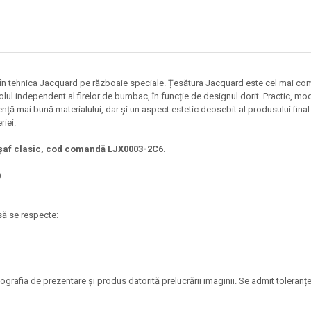
t în tehnica Jacquard pe războaie speciale. Țesătura Jacquard este cel mai com
rolul independent al firelor de bumbac, în funcție de designul dorit. Practic, mod
ență mai bună materialului, dar și un aspect estetic deosebit al produsului final
riei.
rșaf clasic, cod comandă LJX0003-2C6.
.
să se respecte:
otografia de prezentare și produs datorită prelucrării imaginii. Se admit toleranț