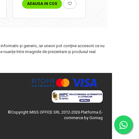
ADAUGA IN COS
VEZI VARIANTE
 informativ şi generic, iar uneori pot conţine accesorii ce nu
de nuanțe între imaginile de prezentare și produsul real.
©Copyright MISS OFFICE SRL 2012-2026
Platforma E-
commerce by Gomag