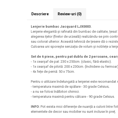
Descriere
Review-uri
(0)
Lenjerie bumbac Jacquard LJX0003.
Lenjerie elegantă și rafinată din bumbac de calitate, țesu
alegerea ițelor (firelor de urzeală) realizându-se prin cont
sau colorat ulterior. Această tehnică de țesere dă o rezist
Culoarea uni sporește senzația de volum și noblețe a lenje
Set de 6 piese, pentru pat dublu de 2 persoane, cea
- 1x cearșaf de pat: 230 x 250cm. (clasic, fără elastic).
- 1x cearșaf de pilotă: 200 x 230cm. (închidere cu fermoar)
- 4x fețe de pernă: 50 x 75cm.
Pentru o utilizare îndelungată a lenjeriei este recomandat 
- temperatura maximă de spălare - 30 grade Celsius;
- a nu se folosi înălbitori chimici.
- temperatura maximă pentru călcare - 90 grade Celsius.
INFO:
Pot exista mici diferențe de nuanță a culorii între f
elementele de decor sau mobilier nu sunt incluse în preț.