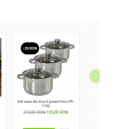
-20 RON
Set vase din inox 6 piese Frico FR-
Prosop de baie din bu
1152
diverse dimens
215,00 RON
195,00 RON
de la 10,00 