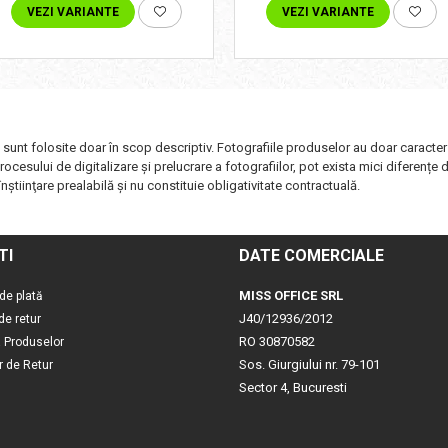
VEZI VARIANTE
VEZI VARIANTE
i sunt folosite doar în scop descriptiv. Fotografiile produselor au doar caracter
ocesului de digitalizare și prelucrare a fotografiilor, pot exista mici diferențe 
nştiinţare prealabilă şi nu constituie obligativitate contractuală.
TI
DATE COMERCIALE
MISS OFFICE SRL
de plată
J40/12936/2012
 de retur
RO 30870582
a Produselor
Sos. Giurgiului nr. 79-101
r de Retur
Sector 4, Bucuresti