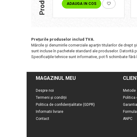
ADAUGA IN COS
Prețurile produselor includ TVA.
Mărcile și denumirile comerciale aparțin titularilor de drept ş
sunt incluse în pachetele standard ale produselor. Datorită pr
Specificaţiile tehnice sunt informative, pot fi schimbate fără î
MAGAZINUL MEU
CLIEN
Despre noi
Metode 
Termeni și condiții
Politica
Politica de confidențialitate (GDPR)
Garanti
Informatii livrare
Formula
Contact
ANPC