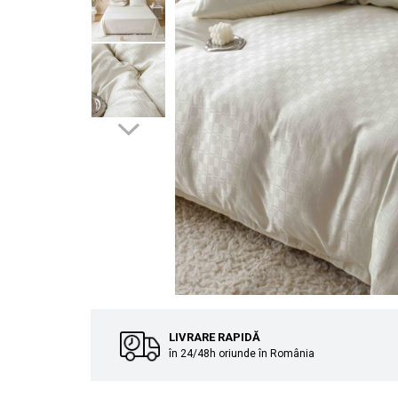
Cuverturi bumbac
Cuverturi catifea
Huse de protecție
Huse de protectie pat finet
Huse de protecție scaun
Prosoape
Prosoape de baie
Electrocasnice
Cântare electronice
Produse de cult religios
LIVRARE RAPIDĂ
în 24/48h oriunde în România