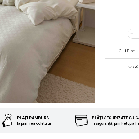
Cod Produs
Ada
PLĂȚI RAMBURS
PLĂȚI SECURIZATE CU 
la primirea coletului
în siguranță, prin Netopia 