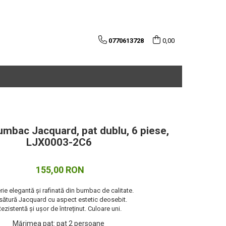
0770613728
0,00
umbac Jacquard, pat dublu, 6 piese,
LJX0003-2C6
155,00 RON
rie elegantă și rafinată din bumbac de calitate.
sătură Jacquard cu aspect estetic deosebit.
ezistentă și ușor de întreținut. Culoare uni.
Mărimea pat
:
pat 2 persoane