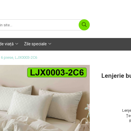
 de viață
Zile speciale
 6 piese, LJX0003-2C6
Lenjerie b
Lenje
Țe
R