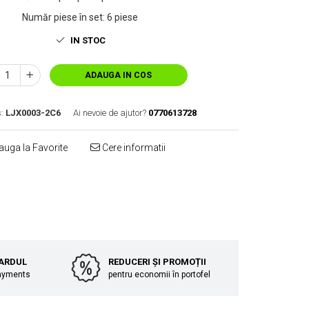
Număr piese în set
:
6 piese
IN STOC
ADAUGA IN COS
:
LJX0003-2C6
Ai nevoie de ajutor?
0770613728
uga la Favorite
Cere informatii
Distribuie
pe
Facebook
CARDUL
REDUCERI ȘI PROMOȚII
Payments
pentru economii în portofel