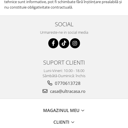
tehnice sunt informative, pot fi schimbate fără înştiinţare prealabilă şi
nu constituie obligativitate contractuală.
SOCIAL
Urmareste-ne in social media
SUPORT CLIENTI
Luni-Vineri: 10.00 - 18.00
Sâmbătă-Duminică: închis
0770613728
casa@ultracasa.ro
MAGAZINUL MEU
CLIENTI