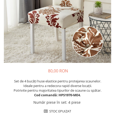
Cuverturi bumbac
Cuverturi catifea
Huse de protecție
Huse de protectie pat finet
Huse de protecție scaun
Prosoape
Prosoape de baie
Electrocasnice
Cântare electronice
Produse de cult religios
80,00 RON
Set de 4 bucăți huse elastice pentru protejarea scaunelor.
Ideale pentru a redecora rapid diverse locații.
Potrivite pentru majoritatea tipurilor de scaune cu spătar.
Cod comandă: HPS1970-ME4.
Număr piese în set
:
4 piese
STOC EPUIZAT