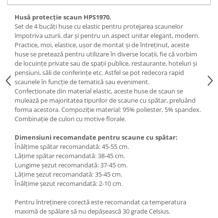
Husă protecție scaun HPS1970.
Set de 4 bucăți huse cu elastic pentru protejarea scaunelor
împotriva uzurii, dar și pentru un aspect unitar elegant, modern.
Practice, moi, elastice, ușor de montat și de întreținut, aceste
huse se pretează pentru utilizare în diverse locații, fie că vorbim
de locuințe private sau de spații publice, restaurante, hoteluri și
pensiuni, săli de conferințe etc. Astfel se pot redecora rapid
scaunele în funcție de tematică sau eveniment.
Confecționate din material elastic, aceste huse de scaun se
mulează pe majoritatea tipurilor de scaune cu spătar, preluând
forma acestora. Compoziție material: 95% poliester, 5% spandex.
Combinație de culori cu motive florale.
Dimensiuni recomandate pentru scaune cu spătar:
Înălțime spătar recomandată: 45-55 cm.
Lățime spătar recomandată: 38-45 cm.
Lungime șezut recomandată: 37-45 cm.
Lățime șezut recomandată: 35-45 cm.
Înălțime șezut recomandată: 2-10 cm.
Pentru întreținere corectă este recomandat ca temperatura
maximă de spălare să nu depășească 30 grade Celsius.