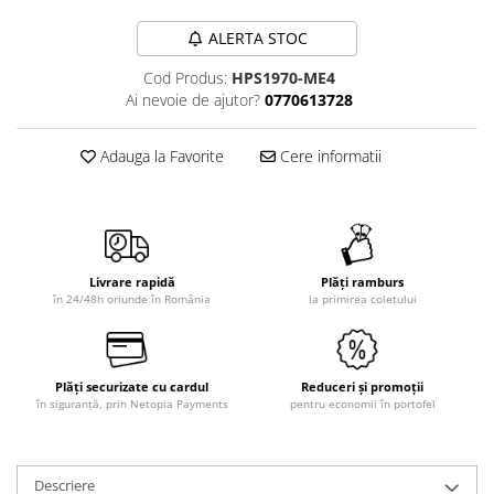
ALERTA STOC
Cod Produs:
HPS1970-ME4
Ai nevoie de ajutor?
0770613728
Adauga la Favorite
Cere informatii
Livrare rapidă
Plăți ramburs
în 24/48h oriunde în România
la primirea coletului
Plăți securizate cu cardul
Reduceri și promoții
în siguranță, prin Netopia Payments
pentru economii în portofel
Descriere