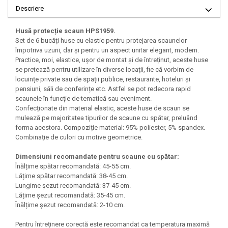
Descriere
Husă protecție scaun HPS1959.
Set de 6 bucăți huse cu elastic pentru protejarea scaunelor
împotriva uzurii, dar și pentru un aspect unitar elegant, modern.
Practice, moi, elastice, ușor de montat și de întreținut, aceste huse
se pretează pentru utilizare în diverse locații, fie că vorbim de
locuințe private sau de spații publice, restaurante, hoteluri și
pensiuni, săli de conferințe etc. Astfel se pot redecora rapid
scaunele în funcție de tematică sau eveniment.
Confecționate din material elastic, aceste huse de scaun se
mulează pe majoritatea tipurilor de scaune cu spătar, preluând
forma acestora. Compoziție material: 95% poliester, 5% spandex.
Combinație de culori cu motive geometrice.
Dimensiuni recomandate pentru scaune cu spătar:
Înălțime spătar recomandată: 45-55 cm.
Lățime spătar recomandată: 38-45 cm.
Lungime șezut recomandată: 37-45 cm.
Lățime șezut recomandată: 35-45 cm.
Înălțime șezut recomandată: 2-10 cm.
Pentru întreținere corectă este recomandat ca temperatura maximă