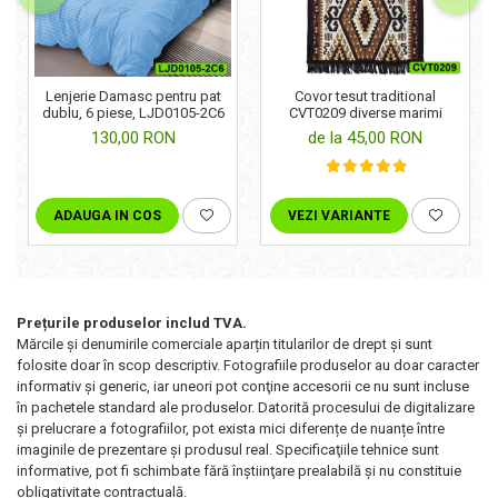
Lenjerie Damasc pentru pat
Covor tesut traditional
dublu, 6 piese, LJD0105-2C6
CVT0209 diverse marimi
130,00 RON
de la 45,00 RON
ADAUGA IN COS
VEZI VARIANTE
Prețurile produselor includ TVA.
Mărcile și denumirile comerciale aparțin titularilor de drept şi sunt
folosite doar în scop descriptiv. Fotografiile produselor au doar caracter
informativ şi generic, iar uneori pot conţine accesorii ce nu sunt incluse
în pachetele standard ale produselor. Datorită procesului de digitalizare
și prelucrare a fotografiilor, pot exista mici diferențe de nuanțe între
imaginile de prezentare și produsul real. Specificaţiile tehnice sunt
informative, pot fi schimbate fără înştiinţare prealabilă şi nu constituie
obligativitate contractuală.