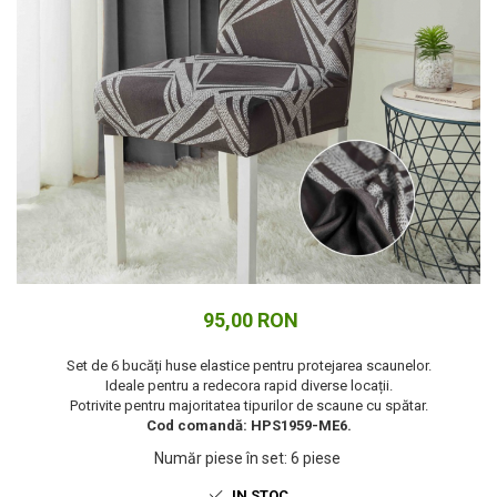
Cuverturi bumbac
Cuverturi catifea
Huse de protecție
Huse de protectie pat finet
Huse de protecție scaun
Prosoape
Prosoape de baie
Electrocasnice
Cântare electronice
Produse de cult religios
95,00 RON
Set de 6 bucăți huse elastice pentru protejarea scaunelor.
Ideale pentru a redecora rapid diverse locații.
Potrivite pentru majoritatea tipurilor de scaune cu spătar.
Cod comandă: HPS1959-ME6.
Număr piese în set
:
6 piese
IN STOC