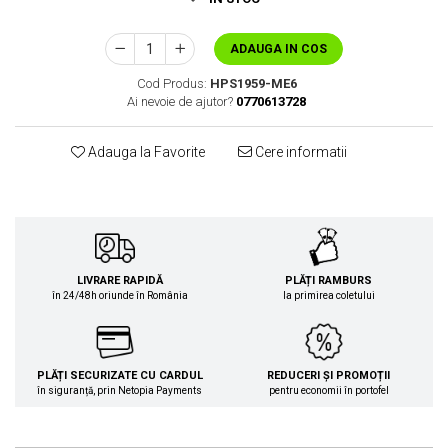
ADAUGA IN COS
Cod Produs:
HPS1959-ME6
Ai nevoie de ajutor?
0770613728
Adauga la Favorite
Cere informatii
LIVRARE RAPIDĂ
PLĂȚI RAMBURS
în 24/48h oriunde în România
la primirea coletului
PLĂȚI SECURIZATE CU CARDUL
REDUCERI ȘI PROMOȚII
în siguranță, prin Netopia Payments
pentru economii în portofel