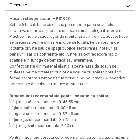
Descriere
Husă protecție scaun HPS1903.
Set de 6 bucăți huse cu elastic pentru protejarea scaunelor
împotriva uzurii, dar și pentru un aspect unitar elegant, modern.
Practice, moi, elastice, ușor de montat și de întreținut, aceste huse
se pretează pentru utilizare în diverse locații, fie că vorbim de
locuințe private sau de spații publice, restaurante, hoteluri și
pensiuni, săli de conferințe etc. Astfel se pot redecora rapid
scaunele în funcție de tematică sau eveniment.
Confecționate din material elastic, aceste huse de scaun se
mulează pe majoritatea tipurilor de scaune cu spătar, preluând
forma acestora. Compoziție material: 95% poliester, 5% spandex.
Combinație de culori cu motive geometrice.
Dimensiuni recomandate pentru scaune cu spătar:
Înălțime spătar recomandată: 45-55 cm.
Lățime spătar recomandată: 38-45 cm.
Lungime șezut recomandată: 37-45 cm.
Lățime șezut recomandată: 35-45 cm.
Înălțime șezut recomandată: 2-10 cm.
Pentru întreținere corectă este recomandat ca temperatura maximă