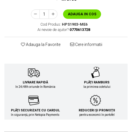
ADAUGA IN COS
Cod Produs:
HPS1903-ME6
Ai nevoie de ajutor?
0770613728
Adauga la Favorite
Cere informatii
LIVRARE RAPIDĂ
PLĂȚI RAMBURS
în 24/48h oriunde în România
la primirea coletului
PLĂȚI SECURIZATE CU CARDUL
REDUCERI ȘI PROMOȚII
în siguranță, prin Netopia Payments
pentru economii în portofel