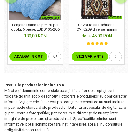
Lenjerie Damasc pentru pat
Covor tesut traditional
dublu, 6 piese, LJD0105-2C6
CVT0209 diverse marimi
130,00 RON
de la 45,00 RON
ADAUGA IN COS
VEZI VARIANTE
Prețurile produselor includ TVA.
Mărcile și denumirile comerciale aparțin titularilor de drept şi sunt
folosite doar în scop descriptiv. Fotografiile produselor au doar caracter
informativ şi generic, iar uneori pot conţine accesorii ce nu sunt incluse
în pachetele standard ale produselor. Datorită procesului de digitalizare
și prelucrare a fotografiilor, pot exista mici diferențe de nuanțe între
imaginile de prezentare și produsul real. Specificaţiile tehnice sunt
informative, pot fi schimbate fără înştiinţare prealabilă şi nu constituie
obligativitate contractuală.