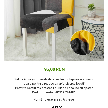
Cuverturi bumbac
Cuverturi catifea
Huse de protecție
Huse de protectie pat finet
Huse de protecție scaun
Prosoape
Prosoape de baie
Electrocasnice
Cântare electronice
Produse de cult religios
95,00 RON
Set de 6 bucăți huse elastice pentru protejarea scaunelor.
Ideale pentru a redecora rapid diverse locații.
Potrivite pentru majoritatea tipurilor de scaune cu spătar.
Cod comandă: HPS1903-ME6.
Număr piese în set
:
6 piese
IN STOC