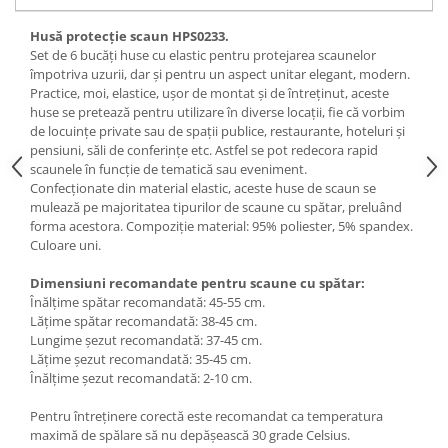
Husă protecție scaun HPS0233.
Set de 6 bucăți huse cu elastic pentru protejarea scaunelor
împotriva uzurii, dar și pentru un aspect unitar elegant, modern.
Practice, moi, elastice, ușor de montat și de întreținut, aceste
huse se pretează pentru utilizare în diverse locații, fie că vorbim
de locuințe private sau de spații publice, restaurante, hoteluri și
pensiuni, săli de conferințe etc. Astfel se pot redecora rapid
scaunele în funcție de tematică sau eveniment.
Confecționate din material elastic, aceste huse de scaun se
mulează pe majoritatea tipurilor de scaune cu spătar, preluând
forma acestora. Compoziție material: 95% poliester, 5% spandex.
Culoare uni.
Dimensiuni recomandate pentru scaune cu spătar:
Înălțime spătar recomandată: 45-55 cm.
Lățime spătar recomandată: 38-45 cm.
Lungime șezut recomandată: 37-45 cm.
Lățime șezut recomandată: 35-45 cm.
Înălțime șezut recomandată: 2-10 cm.
Pentru întreținere corectă este recomandat ca temperatura
maximă de spălare să nu depășească 30 grade Celsius.