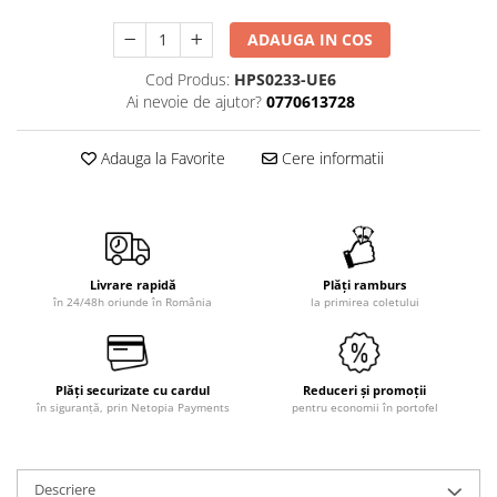
ADAUGA IN COS
Cod Produs:
HPS0233-UE6
Ai nevoie de ajutor?
0770613728
Adauga la Favorite
Cere informatii
Livrare rapidă
Plăți ramburs
în 24/48h oriunde în România
la primirea coletului
Plăți securizate cu cardul
Reduceri și promoții
în siguranță, prin Netopia Payments
pentru economii în portofel
Descriere