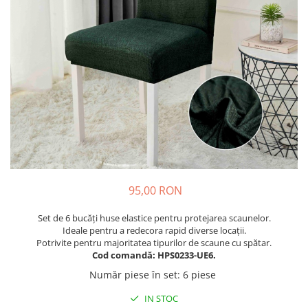
Cuverturi bumbac
Cuverturi catifea
Huse de protecție
Huse de protectie pat finet
Huse de protecție scaun
Prosoape
Prosoape de baie
Electrocasnice
Cântare electronice
Produse de cult religios
95,00 RON
Set de 6 bucăți huse elastice pentru protejarea scaunelor.
Ideale pentru a redecora rapid diverse locații.
Potrivite pentru majoritatea tipurilor de scaune cu spătar.
Cod comandă: HPS0233-UE6.
Număr piese în set
:
6 piese
IN STOC