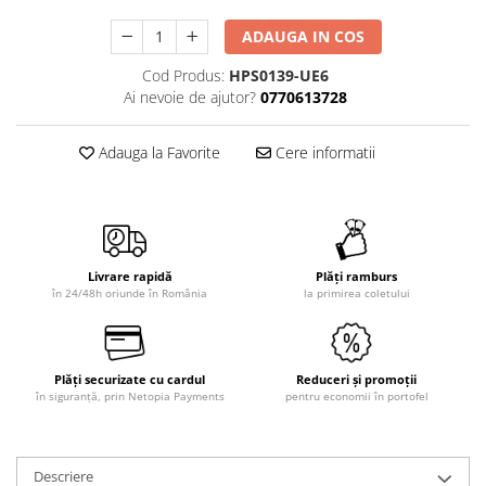
ADAUGA IN COS
Cod Produs:
HPS0139-UE6
Ai nevoie de ajutor?
0770613728
Adauga la Favorite
Cere informatii
Livrare rapidă
Plăți ramburs
în 24/48h oriunde în România
la primirea coletului
Plăți securizate cu cardul
Reduceri și promoții
în siguranță, prin Netopia Payments
pentru economii în portofel
Descriere