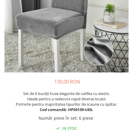
Cuverturi bumbac
Cuverturi catifea
Huse de protecție
Huse de protectie pat finet
Huse de protecție scaun
Prosoape
Prosoape de baie
Electrocasnice
Cântare electronice
Produse de cult religios
130,00 RON
Set de 6 bucăți huse elegante de catifea cu elastic.
Ideale pentru a redecora rapid diverse locații.
Potrivite pentru majoritatea tipurilor de scaune cu spătar.
Cod comandă: HPS0139-UE6.
Număr piese în set
:
6 piese
IN STOC