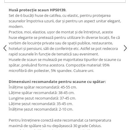
Husă protecție scaun HPS0139.
Set de 6 bucăți huse de catifea, cu elastic, pentru protejarea
scaunelor împotriva uzurii, dar și pentru un aspect unitar elegant,
modern.
Practice, moi, elastice, ușor de montat și de întreținut, aceste
huse elegante se pretează pentru utilizare în diverse locații, fie că
vorbim de locuințe private sau de spații publice, restaurante,
hoteluri și pensiuni, săli de conferințe etc. Astfel se pot redecora
rapid scaunele în funcție de tematică sau eveniment.
Husele de scaun se mulează pe majoritatea tipurilor de scaune cu
spătar, preluând forma acestora. Compoziție material: 95%
microfibră din poliester, 5% spandex. Culoare uni.
Dimensiuni recomandate pentru scaune cu spătar:
Înălțime spătar recomandată: 45-55 cm.
Lățime spătar recomandată: 38-45 cm.
Lungime șezut recomandată: 37-45 cm.
Lățime șezut recomandată: 35-45 cm.
Înălțime șezut recomandată: 2-10 cm.
Pentru întreținere corectă este recomandat ca temperatura
maximă de spălare să nu depășească 30 grade Celsius.