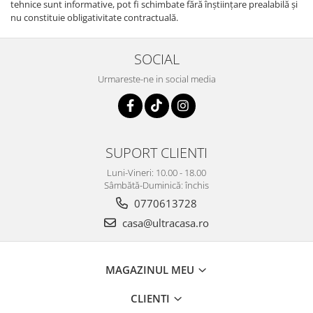
tehnice sunt informative, pot fi schimbate fără înştiinţare prealabilă şi
nu constituie obligativitate contractuală.
SOCIAL
Urmareste-ne in social media
SUPORT CLIENTI
Luni-Vineri: 10.00 - 18.00
Sâmbătă-Duminică: închis
0770613728
casa@ultracasa.ro
MAGAZINUL MEU
CLIENTI