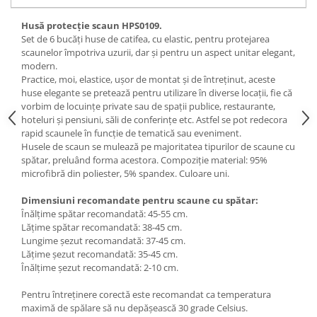
Husă protecție scaun HPS0109.
Set de 6 bucăți huse de catifea, cu elastic, pentru protejarea
scaunelor împotriva uzurii, dar și pentru un aspect unitar elegant,
modern.
Practice, moi, elastice, ușor de montat și de întreținut, aceste
huse elegante se pretează pentru utilizare în diverse locații, fie că
vorbim de locuințe private sau de spații publice, restaurante,
hoteluri și pensiuni, săli de conferințe etc. Astfel se pot redecora
rapid scaunele în funcție de tematică sau eveniment.
Husele de scaun se mulează pe majoritatea tipurilor de scaune cu
spătar, preluând forma acestora. Compoziție material: 95%
microfibră din poliester, 5% spandex. Culoare uni.
Dimensiuni recomandate pentru scaune cu spătar:
Înălțime spătar recomandată: 45-55 cm.
Lățime spătar recomandată: 38-45 cm.
Lungime șezut recomandată: 37-45 cm.
Lățime șezut recomandată: 35-45 cm.
Înălțime șezut recomandată: 2-10 cm.
Pentru întreținere corectă este recomandat ca temperatura
maximă de spălare să nu depășească 30 grade Celsius.