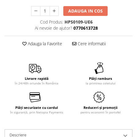
ADAUGA IN COS
Cod Produs:
HPS0109-UE6
Ai nevoie de ajutor?
0770613728
Adauga la Favorite
Cere informatii
Livrare rapidă
Plăți ramburs
în 24/48h oriunde în România
la primirea coletului
Plăți securizate cu cardul
Reduceri și promoții
în siguranță, prin Netopia Payments
pentru economii în portofel
Descriere