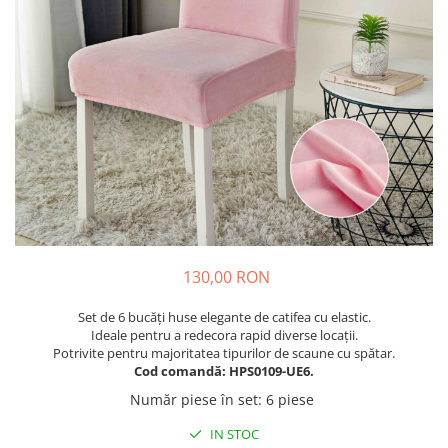
Cuverturi bumbac
Cuverturi catifea
Huse de protecție
Huse de protectie pat finet
Huse de protecție scaun
Prosoape
Prosoape de baie
Electrocasnice
Cântare electronice
Produse de cult religios
130,00 RON
Set de 6 bucăți huse elegante de catifea cu elastic.
Ideale pentru a redecora rapid diverse locații.
Potrivite pentru majoritatea tipurilor de scaune cu spătar.
Cod comandă: HPS0109-UE6.
Număr piese în set
:
6 piese
IN STOC