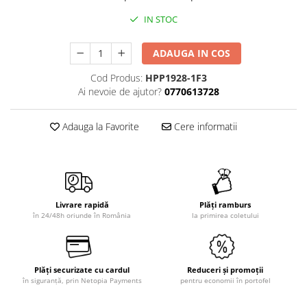
IN STOC
ADAUGA IN COS
Cod Produs:
HPP1928-1F3
Ai nevoie de ajutor?
0770613728
Adauga la Favorite
Cere informatii
Livrare rapidă
Plăți ramburs
în 24/48h oriunde în România
la primirea coletului
Plăți securizate cu cardul
Reduceri și promoții
în siguranță, prin Netopia Payments
pentru economii în portofel