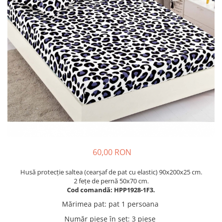
Cuverturi bumbac
Cuverturi catifea
Huse de protecție
Huse de protectie pat finet
Huse de protecție scaun
Prosoape
Prosoape de baie
Electrocasnice
Cântare electronice
Produse de cult religios
60,00 RON
Husă protecție saltea (cearșaf de pat cu elastic) 90x200x25 cm.
2 fețe de pernă 50x70 cm.
Cod comandă: HPP1928-1F3.
Mărimea pat
:
pat 1 persoana
Număr piese în set
:
3 piese