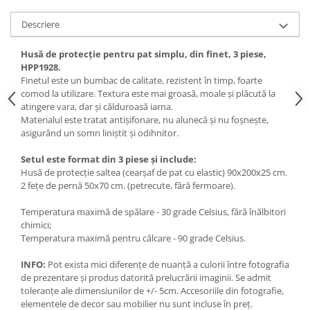
Descriere
Husă de protecție pentru pat simplu, din finet, 3 piese,
HPP1928.
Finetul este un bumbac de calitate, rezistent în timp, foarte
comod la utilizare. Textura este mai groasă, moale și plăcută la
atingere vara, dar și călduroasă iarna.
Materialul este tratat antișifonare, nu alunecă și nu foșnește,
asigurând un somn liniștit și odihnitor.
Setul este format din 3 piese și include:
Husă de protecție saltea (cearșaf de pat cu elastic) 90x200x25 cm.
2 fețe de pernă 50x70 cm. (petrecute, fără fermoare).
Temperatura maximă de spălare - 30 grade Celsius, fără înălbitori
chimici;
Temperatura maximă pentru călcare - 90 grade Celsius.
INFO:
Pot exista mici diferențe de nuanță a culorii între fotografia
de prezentare și produs datorită prelucrării imaginii. Se admit
toleranțe ale dimensiunilor de +/- 5cm. Accesoriile din fotografie,
elementele de decor sau mobilier nu sunt incluse în preț.