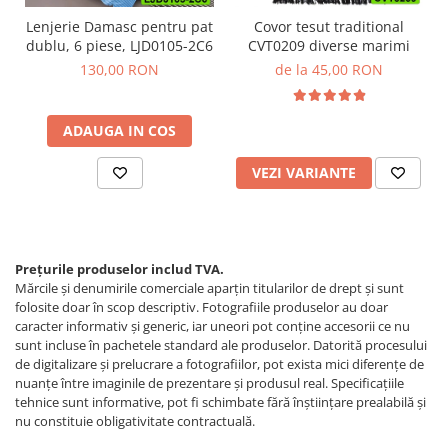
Lenjerie Damasc pentru pat
Covor tesut traditional
dublu, 6 piese, LJD0105-2C6
CVT0209 diverse marimi
130,00 RON
de la 45,00 RON
ADAUGA IN COS
VEZI VARIANTE
Prețurile produselor includ TVA.
Mărcile și denumirile comerciale aparțin titularilor de drept şi sunt
folosite doar în scop descriptiv. Fotografiile produselor au doar
caracter informativ şi generic, iar uneori pot conţine accesorii ce nu
sunt incluse în pachetele standard ale produselor. Datorită procesului
de digitalizare și prelucrare a fotografiilor, pot exista mici diferențe de
nuanțe între imaginile de prezentare și produsul real. Specificaţiile
tehnice sunt informative, pot fi schimbate fără înştiinţare prealabilă şi
nu constituie obligativitate contractuală.