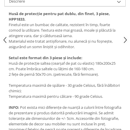
Descriere
Husă de protecție pentru pat dublu, din finet, 3 piese,
HPP1833.
Finetul este un bumbac de calitate, rezistent în timp, foarte
comod la utilizare. Textura este mai groasă, moale și plăcută la
atingere vara, dar și călduroasă iarna.
Materialul este tratat antișifonare, nu alunecă și nu foșnește,
asigurând un somn liniștit și odihnitor.
Setul este format din 3 piese și include:
Husă de protecție saltea (cearșaf de pat cu elastic) 180x200x25
cm. Poate îmbrăca saltele cu lățimi de 160-180 cm.
2 fețe de pernă 50x70 cm. (petrecute, fără fermoare).
Temperatura maximă de spălare - 30 grade Celsius, fără înălbitori
chimici;
Temperatura maximă pentru călcare - 90 grade Celsius.
INFO:
Pot exista mici diferențe de nuanță a culorii între fotografia
de prezentare și produs datorită prelucrării imaginii. Se admit
toleranțe ale dimensiunilor de +/- 5cm. Accesoriile din fotografie,
elementele de decor sau mobilier nu sunt incluse în preț.
Imprimeul fețelor de pernă poate prezenta diferențe de încadrare