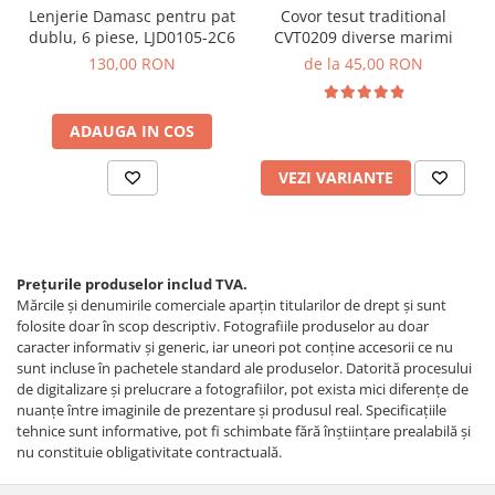
Lenjerie Damasc pentru pat
Covor tesut traditional
dublu, 6 piese, LJD0105-2C6
CVT0209 diverse marimi
130,00 RON
de la 45,00 RON
ADAUGA IN COS
VEZI VARIANTE
Prețurile produselor includ TVA.
Mărcile și denumirile comerciale aparțin titularilor de drept şi sunt
folosite doar în scop descriptiv. Fotografiile produselor au doar
caracter informativ şi generic, iar uneori pot conţine accesorii ce nu
sunt incluse în pachetele standard ale produselor. Datorită procesului
de digitalizare și prelucrare a fotografiilor, pot exista mici diferențe de
nuanțe între imaginile de prezentare și produsul real. Specificaţiile
tehnice sunt informative, pot fi schimbate fără înştiinţare prealabilă şi
nu constituie obligativitate contractuală.