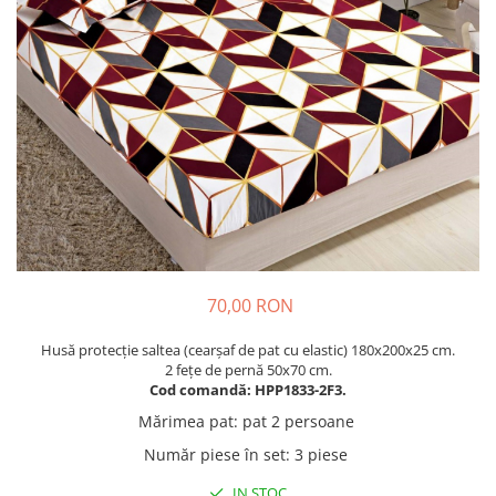
Cuverturi bumbac
Cuverturi catifea
Huse de protecție
Huse de protectie pat finet
Huse de protecție scaun
Prosoape
Prosoape de baie
Electrocasnice
Cântare electronice
Produse de cult religios
70,00 RON
Husă protecție saltea (cearșaf de pat cu elastic) 180x200x25 cm.
2 fețe de pernă 50x70 cm.
Cod comandă: HPP1833-2F3.
Mărimea pat
:
pat 2 persoane
Număr piese în set
:
3 piese
IN STOC