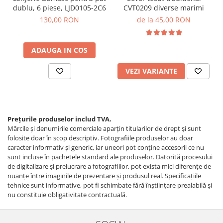
dublu, 6 piese, LJD0105-2C6
CVT0209 diverse marimi
130,00 RON
de la 45,00 RON
ADAUGA IN COS
VEZI VARIANTE
Prețurile produselor includ TVA.
Mărcile și denumirile comerciale aparțin titularilor de drept şi sunt
folosite doar în scop descriptiv. Fotografiile produselor au doar
caracter informativ şi generic, iar uneori pot conţine accesorii ce nu
sunt incluse în pachetele standard ale produselor. Datorită procesului
de digitalizare și prelucrare a fotografiilor, pot exista mici diferențe de
nuanțe între imaginile de prezentare și produsul real. Specificaţiile
tehnice sunt informative, pot fi schimbate fără înştiinţare prealabilă şi
nu constituie obligativitate contractuală.