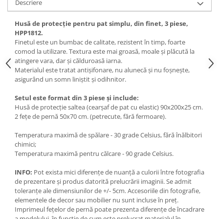
Descriere
Husă de protecție pentru pat simplu, din finet, 3 piese,
HPP1812.
Finetul este un bumbac de calitate, rezistent în timp, foarte
comod la utilizare. Textura este mai groasă, moale și plăcută la
atingere vara, dar și călduroasă iarna.
Materialul este tratat antișifonare, nu alunecă și nu foșnește,
asigurând un somn liniștit și odihnitor.
Setul este format din 3 piese și include:
Husă de protecție saltea (cearșaf de pat cu elastic) 90x200x25 cm.
2 fețe de pernă 50x70 cm. (petrecute, fără fermoare).
Temperatura maximă de spălare - 30 grade Celsius, fără înălbitori
chimici;
Temperatura maximă pentru călcare - 90 grade Celsius.
INFO:
Pot exista mici diferențe de nuanță a culorii între fotografia
de prezentare și produs datorită prelucrării imaginii. Se admit
toleranțe ale dimensiunilor de +/- 5cm. Accesoriile din fotografie,
elementele de decor sau mobilier nu sunt incluse în preț.
Imprimeul fețelor de pernă poate prezenta diferențe de încadrare
a modelului, în funcție de cum este prelucrat materialul în