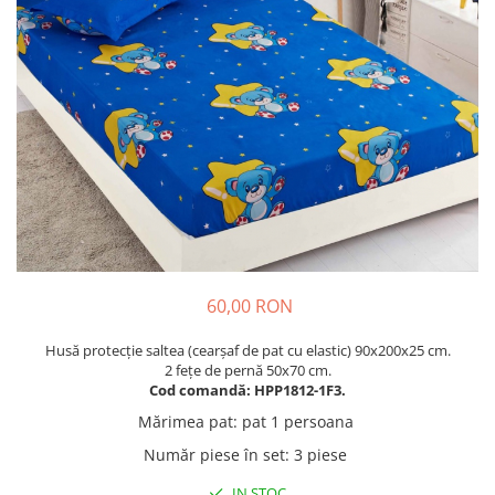
Cuverturi bumbac
Cuverturi catifea
Huse de protecție
Huse de protectie pat finet
Huse de protecție scaun
Prosoape
Prosoape de baie
Electrocasnice
Cântare electronice
Produse de cult religios
60,00 RON
Husă protecție saltea (cearșaf de pat cu elastic) 90x200x25 cm.
2 fețe de pernă 50x70 cm.
Cod comandă: HPP1812-1F3.
Mărimea pat
:
pat 1 persoana
Număr piese în set
:
3 piese
IN STOC