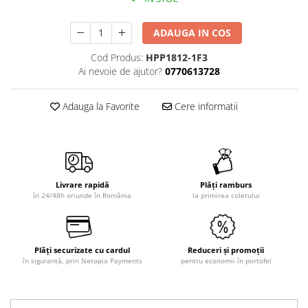
ADAUGA IN COS
Cod Produs:
HPP1812-1F3
Ai nevoie de ajutor?
0770613728
Adauga la Favorite
Cere informatii
Livrare rapidă
Plăți ramburs
în 24/48h oriunde în România
la primirea coletului
Plăți securizate cu cardul
Reduceri și promoții
în siguranță, prin Netopia Payments
pentru economii în portofel