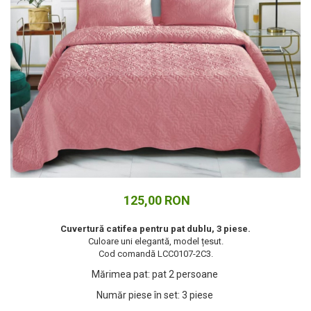
Cuverturi bumbac
Cuverturi catifea
Huse de protecție
Huse de protectie pat finet
Huse de protecție scaun
Prosoape
Prosoape de baie
Electrocasnice
Cântare electronice
Produse de cult religios
125,00 RON
Cuvertură catifea pentru pat dublu, 3 piese.
Culoare uni elegantă, model țesut.
Cod comandă LCC0107-2C3.
Mărimea pat
:
pat 2 persoane
Număr piese în set
:
3 piese