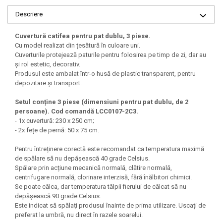
Descriere
Cuvertură catifea pentru pat dublu, 3 piese.
Cu model realizat din țesătură în culoare uni.
Cuverturile protejează paturile pentru folosirea pe timp de zi, dar au
și rol estetic, decorativ.
Produsul este ambalat într-o husă de plastic transparent, pentru
depozitare și transport.
Setul conține 3 piese (dimensiuni pentru pat dublu, de 2
persoane). Cod comandă LCC0107-2C3.
- 1x cuvertură: 230 x 250 cm;
- 2x fețe de pernă: 50 x 75 cm.
Pentru întreținere corectă este recomandat ca temperatura maximă
de spălare să nu depășească 40 grade Celsius.
Spălare prin acțiune mecanică normală, clătire normală,
centrifugare normală, clorinare interzisă, fără înălbitori chimici.
Se poate călca, dar temperatura tălpii fierului de călcat să nu
depășească 90 grade Celsius.
Este indicat să spălați produsul înainte de prima utilizare. Uscați de
preferat la umbră, nu direct în razele soarelui.