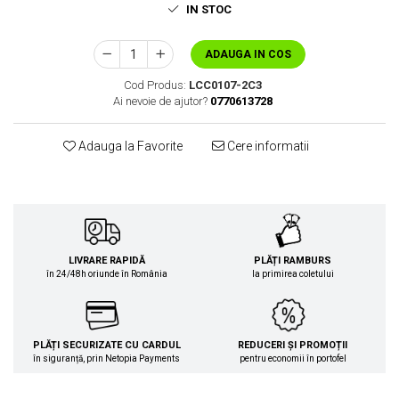
IN STOC
ADAUGA IN COS
Cod Produs:
LCC0107-2C3
Ai nevoie de ajutor?
0770613728
Adauga la Favorite
Cere informatii
LIVRARE RAPIDĂ
PLĂȚI RAMBURS
în 24/48h oriunde în România
la primirea coletului
PLĂȚI SECURIZATE CU CARDUL
REDUCERI ȘI PROMOȚII
în siguranță, prin Netopia Payments
pentru economii în portofel