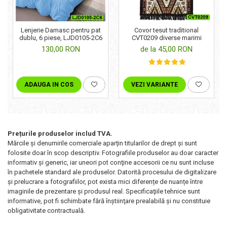
Lenjerie Damasc pentru pat
Covor tesut traditional
dublu, 6 piese, LJD0105-2C6
CVT0209 diverse marimi
130,00 RON
de la 45,00 RON
ADAUGA IN COS
VEZI VARIANTE
Prețurile produselor includ TVA.
Mărcile și denumirile comerciale aparțin titularilor de drept şi sunt
folosite doar în scop descriptiv. Fotografiile produselor au doar caracter
informativ şi generic, iar uneori pot conţine accesorii ce nu sunt incluse
în pachetele standard ale produselor. Datorită procesului de digitalizare
și prelucrare a fotografiilor, pot exista mici diferențe de nuanțe între
imaginile de prezentare și produsul real. Specificaţiile tehnice sunt
informative, pot fi schimbate fără înştiinţare prealabilă şi nu constituie
obligativitate contractuală.