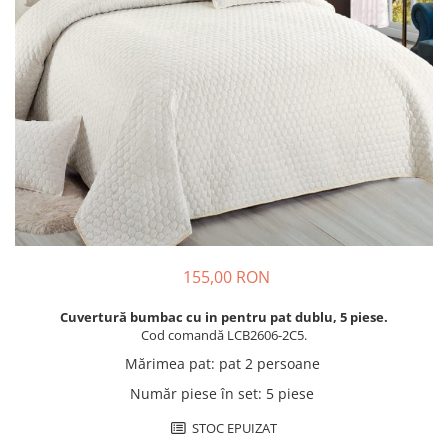
Cuverturi bumbac
Cuverturi catifea
Huse de protecție
Huse de protectie pat finet
Huse de protecție scaun
Prosoape
Prosoape de baie
Electrocasnice
Cântare electronice
Produse de cult religios
155,00 RON
Cuvertură bumbac cu in pentru pat dublu, 5 piese.
Cod comandă LCB2606-2C5.
Mărimea pat
:
pat 2 persoane
Număr piese în set
:
5 piese
STOC EPUIZAT