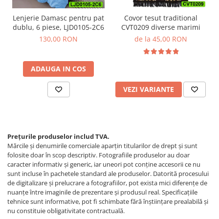
Lenjerie Damasc pentru pat
Covor tesut traditional
dublu, 6 piese, LJD0105-2C6
CVT0209 diverse marimi
130,00 RON
de la 45,00 RON
ADAUGA IN COS
VEZI VARIANTE
Prețurile produselor includ TVA.
Mărcile și denumirile comerciale aparțin titularilor de drept şi sunt
folosite doar în scop descriptiv. Fotografiile produselor au doar
caracter informativ şi generic, iar uneori pot conţine accesorii ce nu
sunt incluse în pachetele standard ale produselor. Datorită procesului
de digitalizare și prelucrare a fotografiilor, pot exista mici diferențe de
nuanțe între imaginile de prezentare și produsul real. Specificaţiile
tehnice sunt informative, pot fi schimbate fără înştiinţare prealabilă şi
nu constituie obligativitate contractuală.