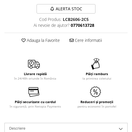
ALERTA STOC
Cod Produs:
LCB2606-2C5
Ai nevoie de ajutor?
0770613728
Adauga la Favorite
Cere informatii
Livrare rapidă
Plăți ramburs
în 24/48h oriunde în România
la primirea coletului
Plăți securizate cu cardul
Reduceri și promoții
în siguranță, prin Netopia Payments
pentru economii în portofel
Descriere