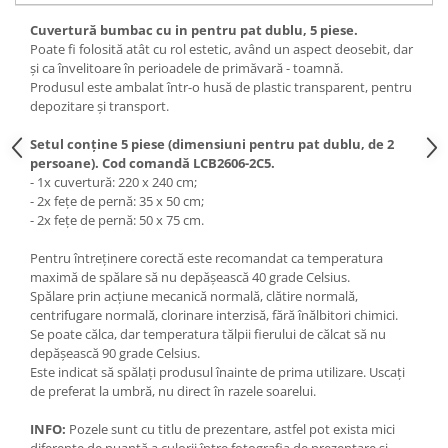
Cuvertură bumbac cu in pentru pat dublu, 5 piese.
Poate fi folosită atât cu rol estetic, având un aspect deosebit, dar
și ca învelitoare în perioadele de primăvară - toamnă.
Produsul este ambalat într-o husă de plastic transparent, pentru
depozitare și transport.
Setul conține 5 piese (dimensiuni pentru pat dublu, de 2
persoane). Cod comandă LCB2606-2C5.
- 1x cuvertură: 220 x 240 cm;
- 2x fețe de pernă: 35 x 50 cm;
- 2x fețe de pernă: 50 x 75 cm.
Pentru întreținere corectă este recomandat ca temperatura
maximă de spălare să nu depășească 40 grade Celsius.
Spălare prin acțiune mecanică normală, clătire normală,
centrifugare normală, clorinare interzisă, fără înălbitori chimici.
Se poate călca, dar temperatura tălpii fierului de călcat să nu
depășească 90 grade Celsius.
Este indicat să spălați produsul înainte de prima utilizare. Uscați
de preferat la umbră, nu direct în razele soarelui.
INFO:
Pozele sunt cu titlu de prezentare, astfel pot exista mici