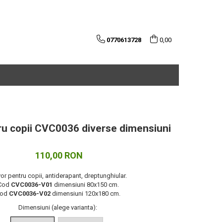
0770613728
0,00
ru copii CVC0036 diverse dimensiuni
110,00 RON
or pentru copii, antiderapant, dreptunghiular.
Cod
CVC0036-V01
dimensiuni 80x150 cm.
Cod
CVC0036-V02
dimensiuni 120x180 cm.
Dimensiuni (alege varianta)
: