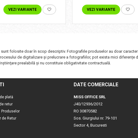
VEZI VARIANTE
VEZI VARIANTE
i sunt folosite doar în scop descriptiv. Fotografiile produselor au doar caracter
ocesului de digitalizare și prelucrare a fotografiilor, pot exista mici diferențe 
nştiinţare prealabilă şi nu constituie obligativitate contractuală.
TI
DATE COMERCIALE
MISS OFFICE SRL
de plată
J40/12936/2012
 de retur
RO 30870582
a Produselor
Sos. Giurgiului nr. 79-101
r de Retur
Sector 4, Bucuresti