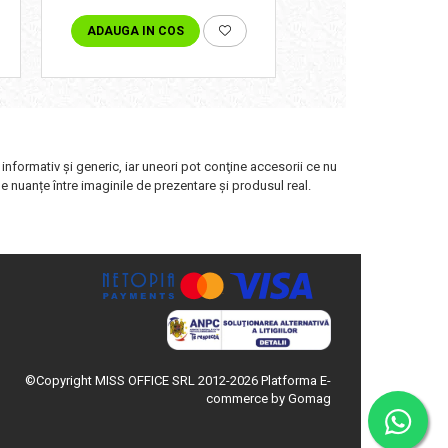
ADAUGA IN COS
VEZI VARIANTE
 informativ şi generic, iar uneori pot conţine accesorii ce nu
de nuanțe între imaginile de prezentare și produsul real.
©Copyright MISS OFFICE SRL 2012-2026
Platforma E-
commerce by Gomag