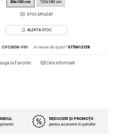
80x150 cm
120x180 cm
STOC EPUIZAT
ALERTA STOC
:
CVC0036-V01
Ai nevoie de ajutor?
0770613728
uga la Favorite
Cere informatii
Distribuie
pe
Facebook
CARDUL
REDUCERI ȘI PROMOȚII
Payments
pentru economii în portofel