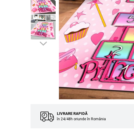
Cuverturi bumbac
Cuverturi catifea
Huse de protecție
Huse de protectie pat finet
Huse de protecție scaun
Prosoape
Prosoape de baie
Electrocasnice
Cântare electronice
Produse de cult religios
LIVRARE RAPIDĂ
în 24/48h oriunde în România