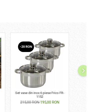
-20 RON
Set vase din inox 6 piese Frico FR-
Prosop de baie din bu
1152
diverse dimens
215,00 RON
195,00 RON
de la 10,00 