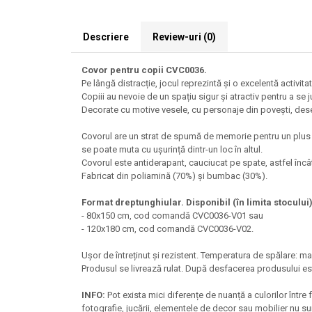
Descriere
Review-uri
(0)
Covor pentru copii CVC0036.
Pe lângă distracție, jocul reprezintă și o excelentă activitat
Copiii au nevoie de un spațiu sigur și atractiv pentru a se j
Decorate cu motive vesele, cu personaje din povești, desen
Covorul are un strat de spumă de memorie pentru un plus de 
se poate muta cu ușurință dintr-un loc în altul.
Covorul este antiderapant, cauciucat pe spate, astfel încâ
Fabricat din poliamină (70%) și bumbac (30%).
Format dreptunghiular. Disponibil (în limita stocului
- 80x150 cm, cod comandă CVC0036-V01 sau
- 120x180 cm, cod comandă CVC0036-V02.
Ușor de întreținut și rezistent. Temperatura de spălare: ma
Produsul se livrează rulat. După desfacerea produsului este
INFO:
Pot exista mici diferențe de nuanță a culorilor între
fotografie, jucării, elementele de decor sau mobilier nu sun