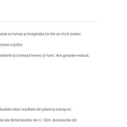
cțiunea cu lumea și imaginația lor într-un mod creativ.
cirea copiilor.
ăderile și izolează termic și fonic. Are greutate redusă,
lele riduri rezultate din pliere la transport.
anțe ale dimensiunilor de +/- 5cm. Accesoriile din