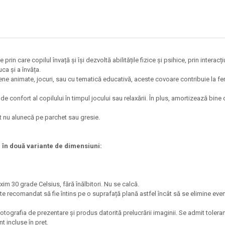
e prin care copilul învață și își dezvoltă abilitățile fizice și psihice, prin intera
uca și a învăța.
e animate, jocuri, sau cu tematică educativă, aceste covoare contribuie la feri
confort al copilului în timpul jocului sau relaxării. În plus, amortizează bine c
t nu alunecă pe parchet sau gresie.
) în două variante de dimensiuni:
xim 30 grade Celsius, fără înălbitori. Nu se calcă.
 recomandat să fie întins pe o suprafață plană astfel încât să se elimine eventua
 fotografia de prezentare și produs datorită prelucrării imaginii. Se admit toler
t incluse în preț.