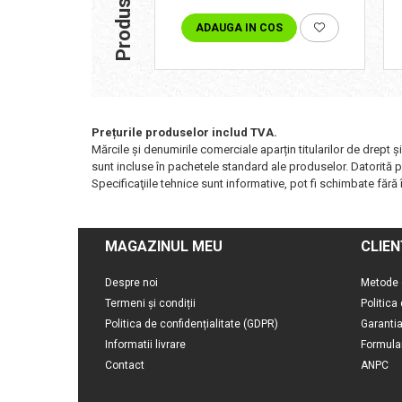
ADAUGA IN COS
Prețurile produselor includ TVA.
Mărcile și denumirile comerciale aparțin titularilor de drept ş
sunt incluse în pachetele standard ale produselor. Datorită pr
Specificaţiile tehnice sunt informative, pot fi schimbate fără î
MAGAZINUL MEU
CLIEN
Despre noi
Metode 
Termeni și condiții
Politica
Politica de confidențialitate (GDPR)
Garanti
Informatii livrare
Formula
Contact
ANPC