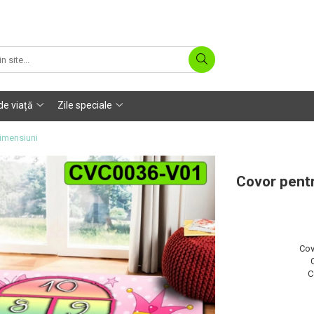
 de viață
Zile speciale
imensiuni
Covor pent
Cov