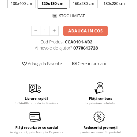
100x400 cm
120x180 cm
160x230 cm
180x280 cm
STOC LIMITAT
ADAUGA IN COS
Cod Produs:
CCA0101-V02
Ai nevoie de ajutor?
0770613728
Adauga la Favorite
Cere informatii
Livrare rapidă
Plăți ramburs
în 24/48h oriunde în România
la primirea coletului
Plăți securizate cu cardul
Reduceri și promoții
în siguranță, prin Netopia Payments
pentru economii în portofel