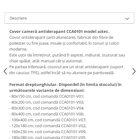
Descriere
Covor cameră antiderapant CCA0101 model aztec.
Covor antiderapant (anti-alunecare), fabricat din fibre de
poliester cu fire joase, moale și confortabil, în tonuri și culori
moderne.
Este ușor de întreținut, putând fi aspirat, măturat, scuturat sau
chiar spălat, atât manual cât și automat.
Pe partea inferioară, covorul are un strat antiderapant (suport
din cauciuc TPE), astfel încât să nu alunece pe pardoseală.
Format dreptunghiular. Disponibil (în limita stocului) în
următoarele variante de dimensiuni:
- 80x150 cm, cod comandă CCA0101-V01;
- 80x200 cm, cod comandă CCA0101-V03;
- 80x300 cm, cod comandă CCA0101-V04;
- 80x400 cm, cod comandă CCA0101-V06;
- 100x400 cm, cod comandă CCA0101-V07;
- 120x180 cm, cod comandă CCA0101-V02;
- 160x230 cm, cod comanda CCA0101-V09;
- 180x280 cm, cod comanda CCA0101-V05.