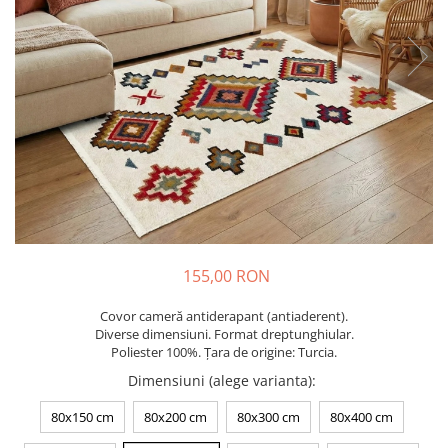
Cuverturi bumbac
Cuverturi catifea
Huse de protecție
Huse de protectie pat finet
Huse de protecție scaun
Prosoape
Prosoape de baie
Electrocasnice
Cântare electronice
Produse de cult religios
155,00 RON
Covor cameră antiderapant (antiaderent).
Diverse dimensiuni. Format dreptunghiular.
Poliester 100%. Țara de origine: Turcia.
Dimensiuni (alege varianta)
:
80x150 cm
80x200 cm
80x300 cm
80x400 cm