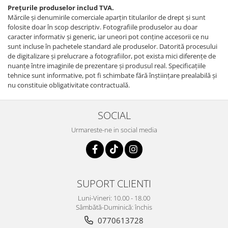
Prețurile produselor includ TVA.
Mărcile și denumirile comerciale aparțin titularilor de drept şi sunt
folosite doar în scop descriptiv. Fotografiile produselor au doar
caracter informativ şi generic, iar uneori pot conţine accesorii ce nu
sunt incluse în pachetele standard ale produselor. Datorită procesului
de digitalizare și prelucrare a fotografiilor, pot exista mici diferențe de
nuanțe între imaginile de prezentare și produsul real. Specificaţiile
tehnice sunt informative, pot fi schimbate fără înştiinţare prealabilă şi
nu constituie obligativitate contractuală.
SOCIAL
Urmareste-ne in social media
SUPORT CLIENTI
Luni-Vineri: 10.00 - 18.00
Sâmbătă-Duminică: închis
0770613728