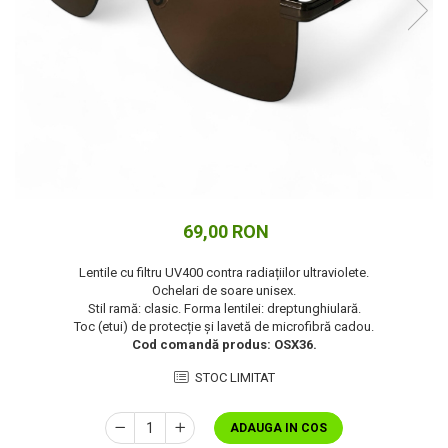
Cuverturi bumbac
Cuverturi catifea
Huse de protecție
Huse de protectie pat finet
Huse de protecție scaun
Prosoape
Prosoape de baie
Electrocasnice
Cântare electronice
69,00 RON
Produse de cult religios
Lentile cu filtru UV400 contra radiațiilor ultraviolete.
Ochelari de soare unisex.
Stil ramă: clasic. Forma lentilei: dreptunghiulară.
Toc (etui) de protecție și lavetă de microfibră cadou.
Cod comandă produs: OSX36.
STOC LIMITAT
ADAUGA IN COS