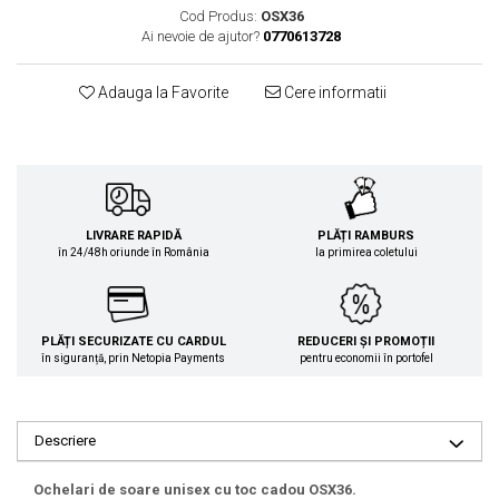
Cod Produs:
OSX36
Ai nevoie de ajutor?
0770613728
Adauga la Favorite
Cere informatii
LIVRARE RAPIDĂ
PLĂȚI RAMBURS
în 24/48h oriunde în România
la primirea coletului
PLĂȚI SECURIZATE CU CARDUL
REDUCERI ȘI PROMOȚII
în siguranță, prin Netopia Payments
pentru economii în portofel
Descriere
Ochelari de soare unisex cu toc cadou OSX36.