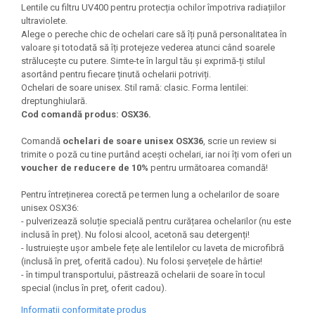
Lentile cu filtru UV400 pentru protecția ochilor împotriva radiațiilor
ultraviolete.
Alege o pereche chic de ochelari care să îți pună personalitatea în
valoare și totodată să îți protejeze vederea atunci când soarele
strălucește cu putere. Simte-te în largul tău și exprimă-ți stilul
asortând pentru fiecare ținută ochelarii potriviți.
Ochelari de soare unisex. Stil ramă: clasic. Forma lentilei:
dreptunghiulară.
Cod comandă produs: OSX36.
Comandă
ochelari de soare unisex OSX36
, scrie un review si
trimite o poză cu tine purtând acești ochelari, iar noi îți vom oferi un
voucher de reducere de 10%
pentru următoarea comandă!
Pentru întreținerea corectă pe termen lung a ochelarilor de soare
unisex OSX36:
- pulverizează soluție specială pentru curățarea ochelarilor (nu este
inclusă în preț). Nu folosi alcool, acetonă sau detergenți!
- lustruiește ușor ambele fețe ale lentilelor cu laveta de microfibră
(inclusă în preț, oferită cadou). Nu folosi șervețele de hârtie!
- în timpul transportului, păstrează ochelarii de soare în tocul
special (inclus în preț, oferit cadou).
Informatii conformitate produs