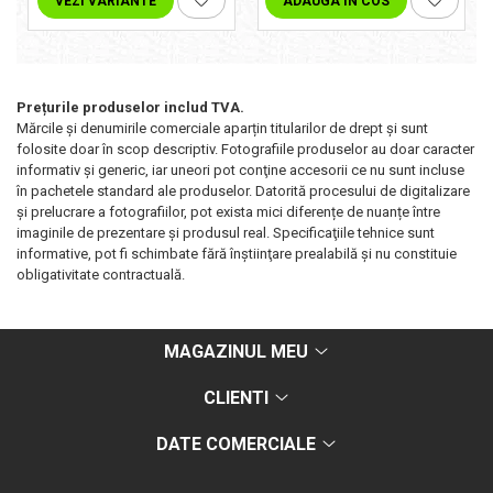
VEZI VARIANTE
ADAUGA IN COS
Prețurile produselor includ TVA.
Mărcile și denumirile comerciale aparțin titularilor de drept şi sunt
folosite doar în scop descriptiv. Fotografiile produselor au doar caracter
informativ şi generic, iar uneori pot conţine accesorii ce nu sunt incluse
în pachetele standard ale produselor. Datorită procesului de digitalizare
și prelucrare a fotografiilor, pot exista mici diferențe de nuanțe între
imaginile de prezentare și produsul real. Specificaţiile tehnice sunt
informative, pot fi schimbate fără înştiinţare prealabilă şi nu constituie
obligativitate contractuală.
MAGAZINUL MEU
CLIENTI
DATE COMERCIALE