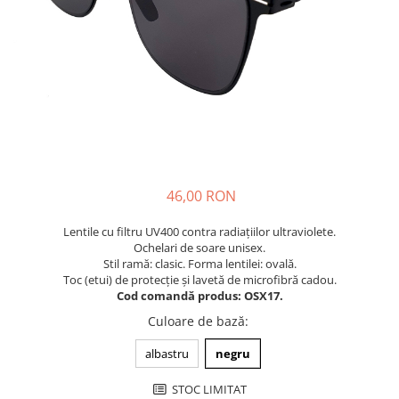
Cuverturi bumbac
Cuverturi catifea
Huse de protecție
Huse de protectie pat finet
Huse de protecție scaun
Prosoape
Prosoape de baie
Electrocasnice
46,00 RON
Cântare electronice
Lentile cu filtru UV400 contra radiațiilor ultraviolete.
Produse de cult religios
Ochelari de soare unisex.
Stil ramă: clasic. Forma lentilei: ovală.
Toc (etui) de protecție și lavetă de microfibră cadou.
Cod comandă produs: OSX17.
Culoare de bază
:
albastru
negru
STOC LIMITAT