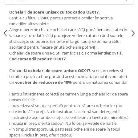
Ochelari de soare unisex cu toc cadou OSX17.
Lentile cu filtru UV400 pentru protecția ochilor împotriva
radiațiilor ultraviolete.
Alege o pereche chic de ochelari care să îți pună personalitatea în
valoare și totodată să îți protejeze vederea atunci când soarele
strălucește cu putere. Simte-te în largul tău și exprimă-ți stilul
asortând pentru fiecare ținută ochelarii potriviți.
Ochelari de soare unisex. Stil ramă: clasic. Forma lentilei: ovală.
Cod comandă produs: OSX17.
Comandă
ochelari de soare unisex OSX17
, scrie un review si
trimite o poză cu tine purtând acești ochelari, iar noi îți vom oferi
un
voucher de reducere de 10%
pentru următoarea comandă!
Pentru întreținerea corectă pe termen lung a ochelarilor de soare
unisex OSX17:
- pulverizează soluție specială pentru curățarea ochelarilor (nu
este inclusă în preț). Nu folosi alcool, acetonă sau detergenți!
- lustruiește ușor ambele fețe ale lentilelor cu laveta de microfibră
(inclusă în preț, oferită cadou). Nu folosi șervețele de hârtie!
- în timpul transportului, păstrează ochelarii de soare în tocul
special (inclus în preț, oferit cadou).