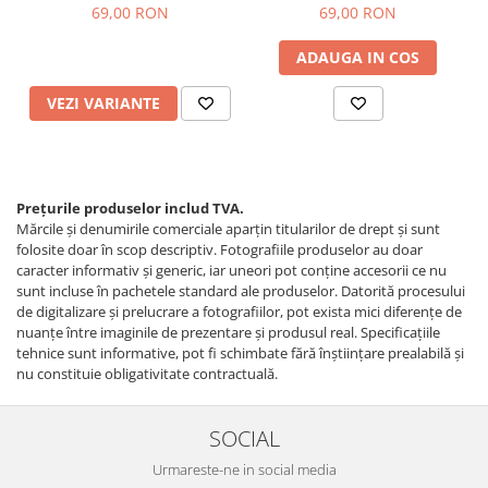
69,00 RON
69,00 RON
ADAUGA IN COS
VEZI VARIANTE
Prețurile produselor includ TVA.
Mărcile și denumirile comerciale aparțin titularilor de drept şi sunt
folosite doar în scop descriptiv. Fotografiile produselor au doar
caracter informativ şi generic, iar uneori pot conţine accesorii ce nu
sunt incluse în pachetele standard ale produselor. Datorită procesului
de digitalizare și prelucrare a fotografiilor, pot exista mici diferențe de
nuanțe între imaginile de prezentare și produsul real. Specificaţiile
tehnice sunt informative, pot fi schimbate fără înştiinţare prealabilă şi
nu constituie obligativitate contractuală.
SOCIAL
Urmareste-ne in social media