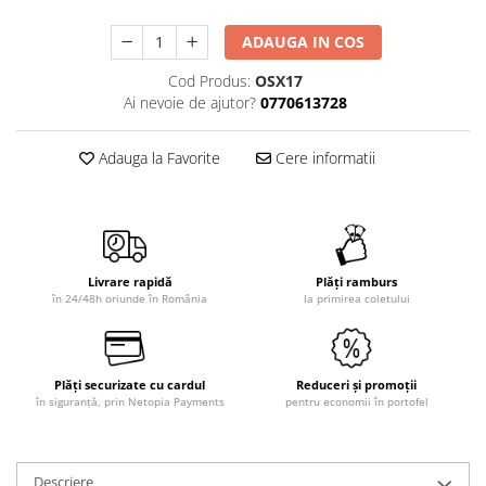
ADAUGA IN COS
Cod Produs:
OSX17
Ai nevoie de ajutor?
0770613728
Adauga la Favorite
Cere informatii
Livrare rapidă
Plăți ramburs
în 24/48h oriunde în România
la primirea coletului
Plăți securizate cu cardul
Reduceri și promoții
în siguranță, prin Netopia Payments
pentru economii în portofel
Descriere