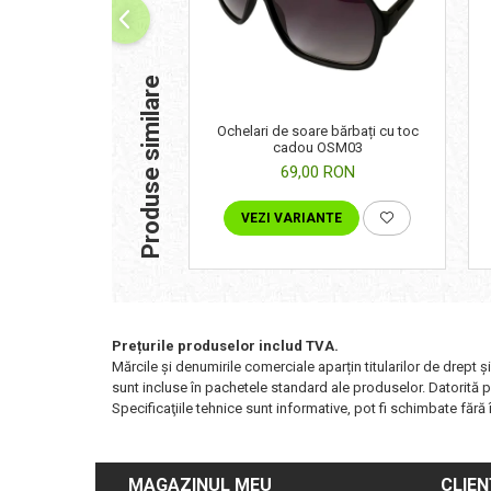
Produse similare
Ochelari de soare bărbați cu toc
cadou OSM03
69,00 RON
VEZI VARIANTE
Prețurile produselor includ TVA.
Mărcile și denumirile comerciale aparțin titularilor de drept ş
sunt incluse în pachetele standard ale produselor. Datorită pr
Specificaţiile tehnice sunt informative, pot fi schimbate fără î
MAGAZINUL MEU
CLIEN