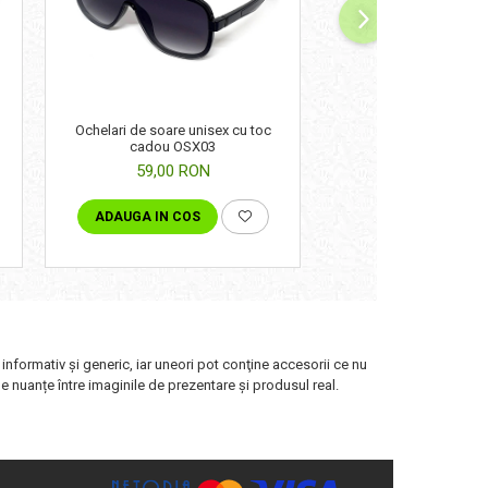
Ochelari de soare unisex cu toc
Ochelari de soare da
cadou OSX03
cadou OSF0
59,00 RON
69,00 RON
ADAUGA IN COS
ADAUGA IN COS
 informativ şi generic, iar uneori pot conţine accesorii ce nu
de nuanțe între imaginile de prezentare și produsul real.