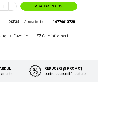
ADAUGA IN COS
odus:
OSF34
Ai nevoie de ajutor?
0770613728
uga la Favorite
Cere informatii
Distribuie
pe
Facebook
CARDUL
REDUCERI ȘI PROMOȚII
Payments
pentru economii în portofel