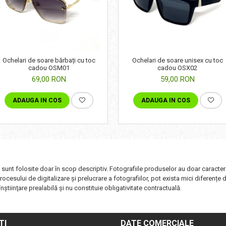
Ochelari de soare bărbați cu toc
Ochelari de soare unisex cu toc
cadou OSM01
cadou OSX02
69,00 RON
59,00 RON
ADAUGA IN COS
ADAUGA IN COS
i sunt folosite doar în scop descriptiv. Fotografiile produselor au doar caracter
ocesului de digitalizare și prelucrare a fotografiilor, pot exista mici diferențe 
nştiinţare prealabilă şi nu constituie obligativitate contractuală.
TI
DATE COMERCIALE