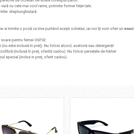
d o pereche de ochelari de soare corespunzători.
 vară cu cele mai cool rame, potrivite formei feței tale.
tilei: dreptunghiulară.
ew si trimite o poză cu tine purtând acești ochelari, iar noi îți vom oferi un
vouc
de soare pentru femei OSF02:
r (nu este inclusă în preț). Nu folosi alcool, acetonă sau detergenți!
crofibră (inclusă în preț, oferită cadou). Nu folosi șervețele de hârtie!
cul special (inclus in preț, oferit cadou).