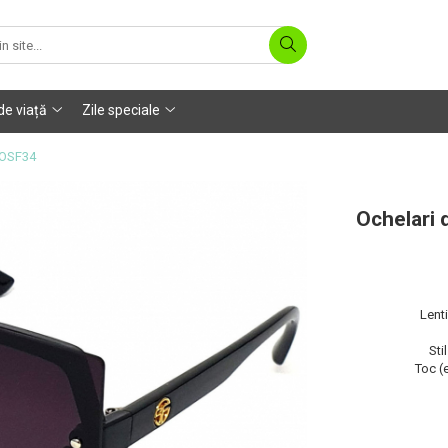
 de viață
Zile speciale
 OSF34
Ochelari 
Lenti
Sti
Toc (