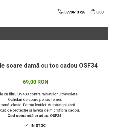
0770613728
0,00
de soare damă cu toc cadou OSF34
69,00 RON
le cu filtru UV400 contra radiațiilor ultraviolete.
Ochelari de soare pentru femei.
l ramă: clasic. Forma lentilei: dreptunghiulară.
etui) de protecție și lavetă de microfibră cadou.
Cod comandă produs: OSF34.
IN STOC