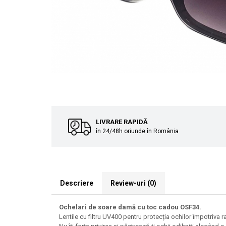
Cuverturi bumbac
Cuverturi catifea
Huse de protecție
Huse de protectie pat finet
Huse de protecție scaun
Prosoape
Prosoape de baie
Electrocasnice
Cântare electronice
LIVRARE RAPIDĂ
Produse de cult religios
în 24/48h oriunde în România
Descriere
Review-uri
(0)
Ochelari de soare damă cu toc cadou OSF34.
Lentile cu filtru UV400 pentru protecția ochilor împotriva rad