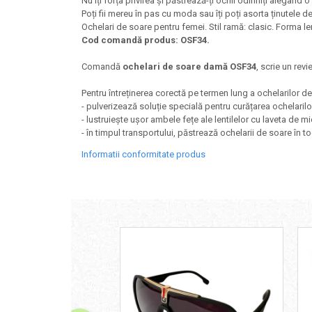
Nu îți forța privirea și păstrează-ți ochii odihniți alegân
Poți fii mereu în pas cu moda sau îți poți asorta ținutele de
Ochelari de soare pentru femei. Stil ramă: clasic. Forma len
Cod comandă produs: OSF34.
Comandă
ochelari de soare damă OSF34
, scrie un revi
Pentru întreținerea corectă pe termen lung a ochelarilor 
- pulverizează soluție specială pentru curățarea ochelarilo
- lustruiește ușor ambele fețe ale lentilelor cu laveta de mi
- în timpul transportului, păstrează ochelarii de soare în to
Informatii conformitate produs