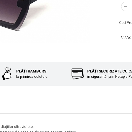
Cod Pr
Ada
PLĂȚI RAMBURS
PLĂȚI SECURIZATE CU 
la primirea coletului
în siguranță, prin Netopia 
iațiilor ultraviolete.