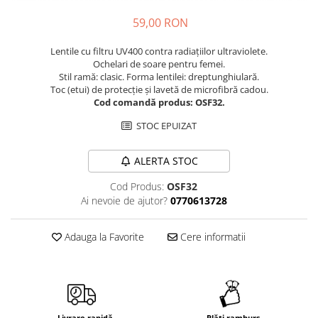
Cuverturi bumbac
59,00 RON
Cuverturi catifea
Lentile cu filtru UV400 contra radiațiilor ultraviolete.
Huse de protecție
Ochelari de soare pentru femei.
Huse de protectie pat finet
Stil ramă: clasic. Forma lentilei: dreptunghiulară.
Toc (etui) de protecție și lavetă de microfibră cadou.
Huse de protecție scaun
Cod comandă produs: OSF32.
Prosoape
STOC EPUIZAT
Prosoape de baie
Electrocasnice
ALERTA STOC
Cântare electronice
Cod Produs:
OSF32
Produse de cult religios
Ai nevoie de ajutor?
0770613728
Adauga la Favorite
Cere informatii
Livrare rapidă
Plăți ramburs