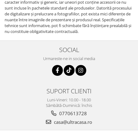
caracter informativ şi generic, iar uneori pot conţine accesorii ce nu
sunt incluse în pachetele standard ale produselor. Datorită procesului
de digitalizare și prelucrare a fotografiilor, pot exista mici diferențe de
nuanțe între imaginile de prezentare și produsul real. Specificaţiile
tehnice sunt informative, pot fi schimbate fără înştiinţare prealabilă şi
nu constituie obligativitate contractuală.
SOCIAL
Urmareste-ne in social media
SUPORT CLIENTI
Luni-Vineri: 10.00 - 18.00
Sâmbătă-Duminică: închis
0770613728
casa@ultracasa.ro