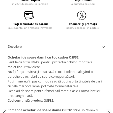
în 24/48h oriunde în România
la primirea coletului
Plăți securizate cu cardul
Reduceri și promoții
în siguranță, prin Netopia Payments
pentru economii în portofel
Descriere
Ochelari de soare damă cu toc cadou OSF32.
Lentile cu filtru UV400 pentru protecția ochilor împotriva
radiațiilor ultraviolete.
Nu îți forța privirea și păstrează-ți ochii odihniți alegând o
pereche de ochelari de soare corespunzători.
Poți fii mereu în pas cu moda sau îți poți asorta ținutele de vară
cu cele mai cool rame, potrivite formei feței tale.
Ochelari de soare pentru femei. Stil ramă: clasic. Forma lentilei:
dreptunghiulară.
Cod comandă produs: OSF32.
Comandă
ochelari de soare damă OSF32
, scrie un review si