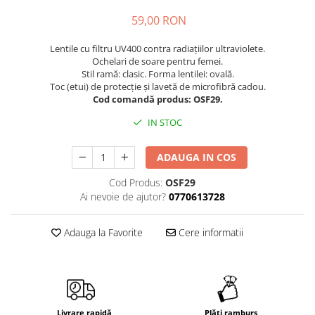
Cuverturi bumbac
59,00 RON
Cuverturi catifea
Lentile cu filtru UV400 contra radiațiilor ultraviolete.
Huse de protecție
Ochelari de soare pentru femei.
Stil ramă: clasic. Forma lentilei: ovală.
Huse de protectie pat finet
Toc (etui) de protecție și lavetă de microfibră cadou.
Huse de protecție scaun
Cod comandă produs: OSF29.
Prosoape
IN STOC
Prosoape de baie
Electrocasnice
ADAUGA IN COS
Cântare electronice
Cod Produs:
OSF29
Produse de cult religios
Ai nevoie de ajutor?
0770613728
Adauga la Favorite
Cere informatii
Livrare rapidă
Plăți ramburs