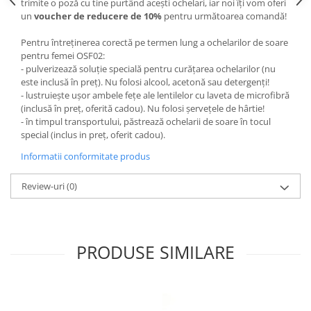
trimite o poză cu tine purtând acești ochelari, iar noi îți vom oferi
un
voucher de reducere de 10%
pentru următoarea comandă!
Pentru întreținerea corectă pe termen lung a ochelarilor de soare
pentru femei OSF02:
- pulverizează soluție specială pentru curățarea ochelarilor (nu
este inclusă în preț). Nu folosi alcool, acetonă sau detergenți!
- lustruiește ușor ambele fețe ale lentilelor cu laveta de microfibră
(inclusă în preț, oferită cadou). Nu folosi șervețele de hârtie!
- în timpul transportului, păstrează ochelarii de soare în tocul
special (inclus in preț, oferit cadou).
Informatii conformitate produs
Review-uri
(0)
PRODUSE SIMILARE