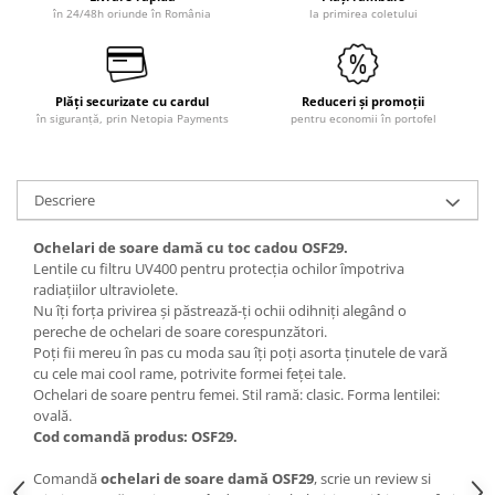
în 24/48h oriunde în România
la primirea coletului
Plăți securizate cu cardul
Reduceri și promoții
în siguranță, prin Netopia Payments
pentru economii în portofel
Descriere
Ochelari de soare damă cu toc cadou OSF29.
Lentile cu filtru UV400 pentru protecția ochilor împotriva
radiațiilor ultraviolete.
Nu îți forța privirea și păstrează-ți ochii odihniți alegând o
pereche de ochelari de soare corespunzători.
Poți fii mereu în pas cu moda sau îți poți asorta ținutele de vară
cu cele mai cool rame, potrivite formei feței tale.
Ochelari de soare pentru femei. Stil ramă: clasic. Forma lentilei:
ovală.
Cod comandă produs: OSF29.
Comandă
ochelari de soare damă OSF29
, scrie un review si