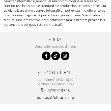
caracter informativ şi generic, iar uneori pot conţine accesorii ce nu
sunt incluse în pachetele standard ale produselor. Datorită procesului
de digitalizare și prelucrare a fotografiilor, pot exista mici diferențe de
nuanțe între imaginile de prezentare și produsul real. Specificaţiile
tehnice sunt informative, pot fi schimbate fără înştiinţare prealabilă şi
nu constituie obligativitate contractuală.
SOCIAL
Urmareste-ne in social media
SUPORT CLIENTI
Luni-Vineri: 10.00 - 18.00
Sâmbătă-Duminică: închis
0770613728
casa@ultracasa.ro