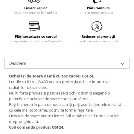
Livrare rapidă
Plăți ramburs
în 24/48h oriunde în România
la primirea coletului
Plăți securizate cu cardul
Reduceri și promoții
în siguranță, prin Netopia Payments
pentru economii în portofel
Descriere
Ochelari de soare damă cu toc cadou OSF24.
Lentile cu filtru UV400 pentru protecția ochilor împotriva
radiațiilor ultraviolete.
Nu îți forța privirea și păstrează-ți ochii odihniți alegând o
pereche de ochelari de soare corespunzători.
Poți fii mereu în pas cu moda sau îți poți asorta ținutele de vară
cu cele mai cool rame, potrivite formei feței tale.
Ochelari de soare pentru femei. Stil ramă: clasic. Forma lentilei:
dreptunghiulară.
Cod comandă produs: OSF24.