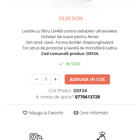
Cuverturi bumbac
Cuverturi catifea
59,00 RON
Huse de protecție
Lentile cu filtru UV400 contra radiațiilor ultraviolete.
Huse de protectie pat finet
Ochelari de soare pentru femei.
Huse de protecție scaun
Stil ramă: clasic. Forma lentilei: dreptunghiulară.
Toc (etui) de protecție și lavetă de microfibră cadou.
Prosoape
Cod comandă produs: OSF24.
Prosoape de baie
IN STOC
Electrocasnice
Cântare electronice
ADAUGA IN COS
Produse de cult religios
Cod Produs:
OSF24
Ai nevoie de ajutor?
0770613728
Adauga la Favorite
Cere informatii