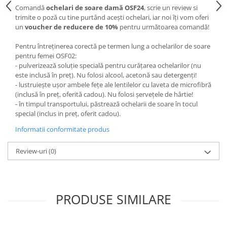
Comandă
ochelari de soare damă OSF24
, scrie un review si
trimite o poză cu tine purtând acești ochelari, iar noi îți vom oferi
un
voucher de reducere de 10%
pentru următoarea comandă!
Pentru întreținerea corectă pe termen lung a ochelarilor de soare
pentru femei OSF02:
- pulverizează soluție specială pentru curățarea ochelarilor (nu
este inclusă în preț). Nu folosi alcool, acetonă sau detergenți!
- lustruiește ușor ambele fețe ale lentilelor cu laveta de microfibră
(inclusă în preț, oferită cadou). Nu folosi șervețele de hârtie!
- în timpul transportului, păstrează ochelarii de soare în tocul
special (inclus in preț, oferit cadou).
Informatii conformitate produs
Review-uri
(0)
PRODUSE SIMILARE