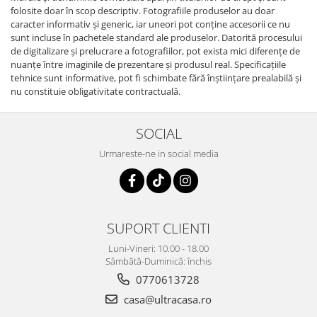
folosite doar în scop descriptiv. Fotografiile produselor au doar
caracter informativ şi generic, iar uneori pot conţine accesorii ce nu
sunt incluse în pachetele standard ale produselor. Datorită procesului
de digitalizare și prelucrare a fotografiilor, pot exista mici diferențe de
nuanțe între imaginile de prezentare și produsul real. Specificaţiile
tehnice sunt informative, pot fi schimbate fără înştiinţare prealabilă şi
nu constituie obligativitate contractuală.
SOCIAL
Urmareste-ne in social media
SUPORT CLIENTI
Luni-Vineri: 10.00 - 18.00
Sâmbătă-Duminică: închis
0770613728
casa@ultracasa.ro