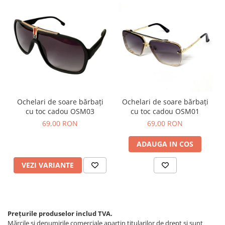
Ochelari de soare bărbați
Ochelari de soare bărbați
cu toc cadou OSM03
cu toc cadou OSM01
69,00 RON
69,00 RON
ADAUGA IN COS
VEZI VARIANTE
Prețurile produselor includ TVA.
Mărcile și denumirile comerciale aparțin titularilor de drept şi sunt