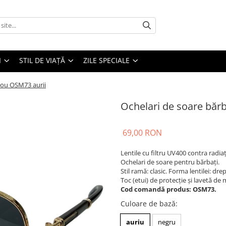
I
STIL DE VIAȚĂ
ZILE SPECIALE
adou OSM73 aurii
Ochelari de soare bărb
69,00 RON
Lentile cu filtru UV400 contra radiați
Ochelari de soare pentru bărbați.
Stil ramă: clasic. Forma lentilei: dr
Toc (etui) de protecție și lavetă de
Cod comandă produs: OSM73.
Culoare de bază
:
auriu
negru