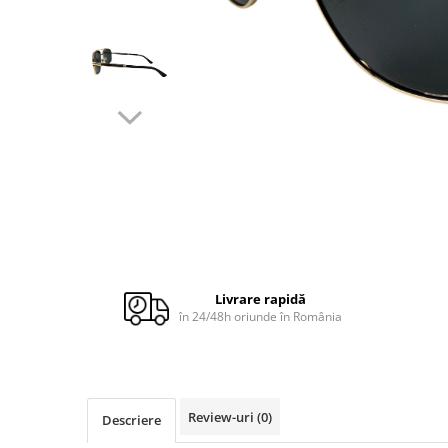
Cuverturi bumbac
Cuverturi catifea
Huse de protecție
Huse de protectie pat finet
Huse de protecție scaun
Prosoape
Prosoape de baie
Electrocasnice
Cântare electronice
Produse de cult religios
Livrare rapidă
în 24/48h oriunde în România
Review-uri
(0)
Descriere