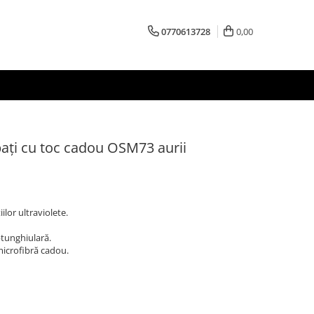
0770613728
0,00
ați cu toc cadou OSM73 aurii
ilor ultraviolete.
eptunghiulară.
 microfibră cadou.