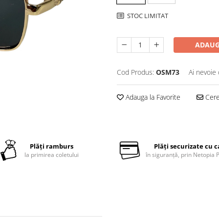
STOC LIMITAT
ADAUG
Cod Produs:
OSM73
Ai nevoie 
Adauga la Favorite
Cere 
Plăți ramburs
Plăți securizate cu 
la primirea coletului
în siguranță, prin Netopia