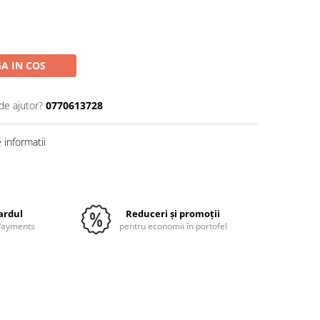
A IN COS
de ajutor?
0770613728
informatii
Distribuie
pe
Facebook
cardul
Reduceri și promoții
 Payments
pentru economii în portofel