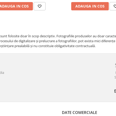
ADAUGA IN COS
ADAUGA IN COS
i sunt folosite doar în scop descriptiv. Fotografiile produselor au doar caracte
cesului de digitalizare și prelucrare a fotografiilor, pot exista mici diferenț
nştiinţare prealabilă şi nu constituie obligativitate contractuală.
dia
S
DATE COMERCIALE