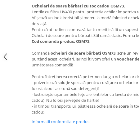
Ochelari de soare bărbați cu toc cadou OSM73.
Lentile cu filtru UV400 pentru protecția ochilor împotriva ra
Afișează un look irezistibil și mereu la modă folosind ochelar
de viață.
Pentu că atitudinea contează, iar tu meriți să fii un superst
Ochelari de soare pentru bărbați. Stil ramă: clasic. Forma le
Cod comandă produs: OSM73.
Comandă
ochelari de soare bărbați OSM73
, scrie un re
purtând acești ochelari, iar noi îți vom oferi un
voucher de
următoarea comandă!
Pentru întreținerea corectă pe termen lung a ochelarilor 
- pulverizează soluție specială pentru curățarea ochelarilor 
folosi alcool, acetonă sau detergenți!
- lustruiește ușor ambele fețe ale lentilelor cu laveta de mic
cadou). Nu folosi șervețele de hârtie!
- în timpul transportului, păstrează ochelarii de soare în tocu
cadou).
Informatii conformitate produs