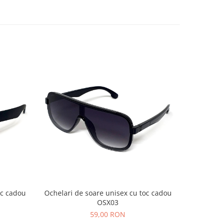
oc cadou
Ochelari de soare unisex cu toc cadou
Ochelari
OSX03
59,00 RON