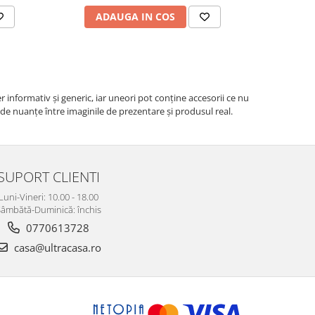
ADAUGA IN COS
AD
r informativ şi generic, iar uneori pot conţine accesorii ce nu
e de nuanțe între imaginile de prezentare și produsul real.
SUPORT CLIENTI
Luni-Vineri: 10.00 - 18.00
âmbătă-Duminică: închis
0770613728
casa@ultracasa.ro