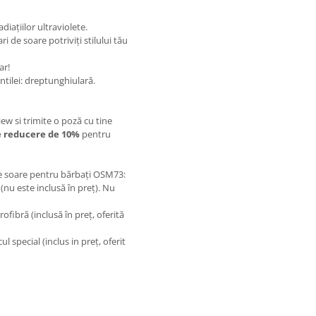
diațiilor ultraviolete.
i de soare potriviți stilului tău
ar!
ntilei: dreptunghiulară.
view si trimite o poză cu tine
 reducere de 10%
pentru
de soare pentru bărbați OSM73:
(nu este inclusă în preț). Nu
rofibră (inclusă în preț, oferită
l special (inclus in preț, oferit