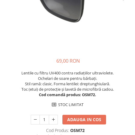
Cuverturi bumbac
Cuverturi catifea
Huse de protecție
Huse de protectie pat finet
Huse de protecție scaun
Prosoape
Prosoape de baie
69,00 RON
Electrocasnice
Lentile cu filtru UV400 contra radiațiilor ultraviolete.
Cântare electronice
Ochelari de soare pentru bărbați.
Produse de cult religios
Stil ramă: clasic. Forma lentilei: dreptunghiulară.
Toc (etui) de protecție și lavetă de microfibră cadou.
Cod comandă produs: OSM72.
STOC LIMITAT
ADAUGA IN COS
Cod Produs:
OSM72