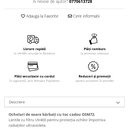
Ai nevoie de ajutor?
0770613728
Adauga la Favorite
Cere informatii
Livrare rapidă
Plăți ramburs
în 24/48h oriunde în România
la primirea coletului
Plăți securizate cu cardul
Reduceri și promoții
în siguranță, prin Netopia Payments
pentru economii în portofel
Descriere
Ochelari de soare bărbați cu toc cadou OSM72.
Lentile cu filtru UV400 pentru protecția ochilor împotriva
radiațiilor ultraviolete.