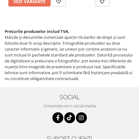
VEZI VARIANTE
Prețurile produselor includ TVA.
Mărcile și denumirile comerciale aparțin titularilor de drept şi sunt
folosite doar în scop descriptiv. Fotografiile produselor au doar
caracter informativ şi generic, iar uneori pot conţine accesorii ce nu
sunt incluse în pachetele standard ale produselor. Datorită procesului
de digitalizare și prelucrare a fotografiilor, pot exista mici diferențe de
nuanțe între imaginile de prezentare și produsul real. Specificaţiile
tehnice sunt informative, pot fi schimbate fără înştiinţare prealabilă şi
nu constituie obligativitate contractuală.
SOCIAL
Urmareste-ne in social media
SUPORT CLIENTI