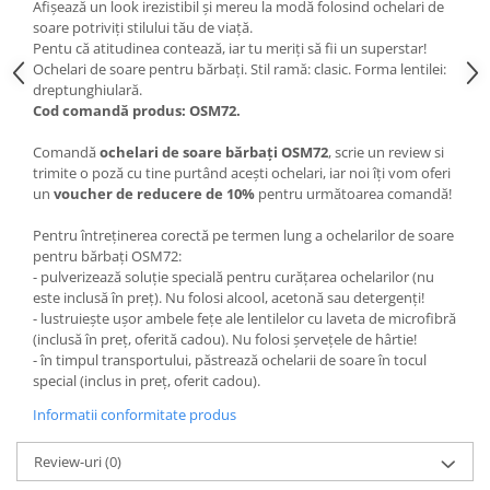
Afișează un look irezistibil și mereu la modă folosind ochelari de
soare potriviți stilului tău de viață.
Pentu că atitudinea contează, iar tu meriți să fii un superstar!
Ochelari de soare pentru bărbați. Stil ramă: clasic. Forma lentilei:
dreptunghiulară.
Cod comandă produs: OSM72.
Comandă
ochelari de soare bărbați OSM72
, scrie un review si
trimite o poză cu tine purtând acești ochelari, iar noi îți vom oferi
un
voucher de reducere de 10%
pentru următoarea comandă!
Pentru întreținerea corectă pe termen lung a ochelarilor de soare
pentru bărbați OSM72:
- pulverizează soluție specială pentru curățarea ochelarilor (nu
este inclusă în preț). Nu folosi alcool, acetonă sau detergenți!
- lustruiește ușor ambele fețe ale lentilelor cu laveta de microfibră
(inclusă în preț, oferită cadou). Nu folosi șervețele de hârtie!
- în timpul transportului, păstrează ochelarii de soare în tocul
special (inclus in preț, oferit cadou).
Informatii conformitate produs
Review-uri
(0)