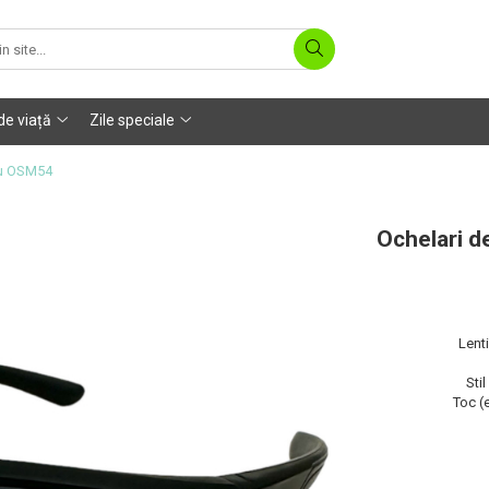
 de viață
Zile speciale
ou OSM54
Ochelari d
Lenti
Stil
Toc (