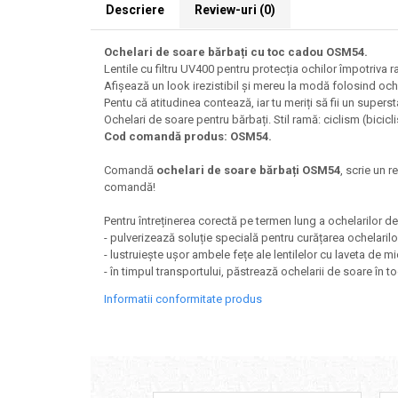
Descriere
Review-uri
(0)
Ochelari de soare bărbați cu toc cadou OSM54.
Lentile cu filtru UV400 pentru protecția ochilor împotriva rad
Afișează un look irezistibil și mereu la modă folosind ochela
Pentu că atitudinea contează, iar tu meriți să fii un superst
Ochelari de soare pentru bărbați. Stil ramă: ciclism (biciclis
Cod comandă produs: OSM54.
Comandă
ochelari de soare bărbați OSM54
, scrie un r
comandă!
Pentru întreținerea corectă pe termen lung a ochelarilor 
- pulverizează soluție specială pentru curățarea ochelarilo
- lustruiește ușor ambele fețe ale lentilelor cu laveta de mi
- în timpul transportului, păstrează ochelarii de soare în to
Informatii conformitate produs