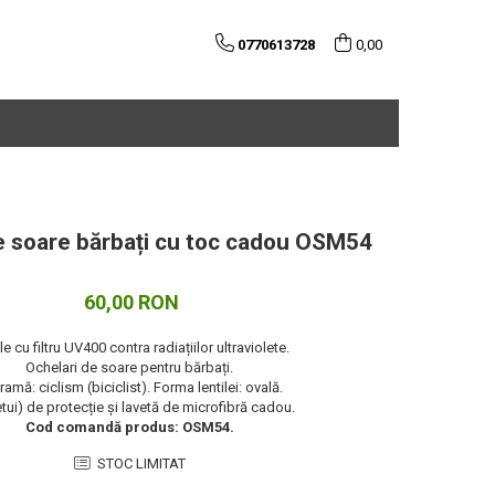
0770613728
0,00
e soare bărbați cu toc cadou OSM54
60,00 RON
le cu filtru UV400 contra radiațiilor ultraviolete.
Ochelari de soare pentru bărbați.
 ramă: ciclism (biciclist). Forma lentilei: ovală.
etui) de protecție și lavetă de microfibră cadou.
Cod comandă produs: OSM54.
STOC LIMITAT