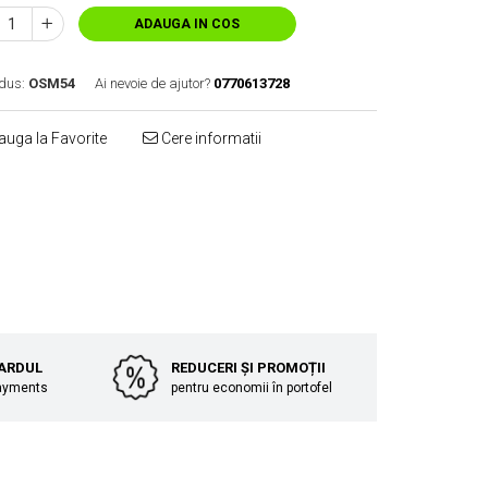
ADAUGA IN COS
dus:
OSM54
Ai nevoie de ajutor?
0770613728
uga la Favorite
Cere informatii
Distribuie
pe
Facebook
CARDUL
REDUCERI ȘI PROMOȚII
Payments
pentru economii în portofel