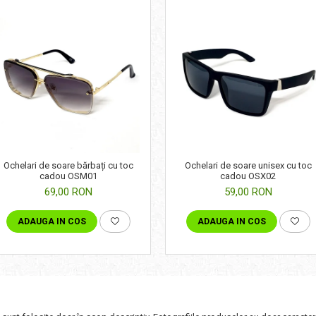
Ochelari de soare bărbați cu toc
Ochelari de soare unisex cu toc
cadou OSM01
cadou OSX02
69,00 RON
59,00 RON
ADAUGA IN COS
ADAUGA IN COS