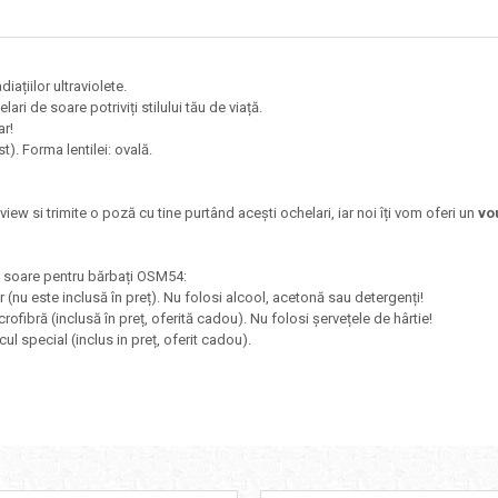
iațiilor ultraviolete.
ri de soare potriviți stilului tău de viață.
ar!
t). Forma lentilei: ovală.
eview si trimite o poză cu tine purtând acești ochelari, iar noi îți vom oferi un
vo
de soare pentru bărbați OSM54:
r (nu este inclusă în preț). Nu folosi alcool, acetonă sau detergenți!
crofibră (inclusă în preț, oferită cadou). Nu folosi șervețele de hârtie!
cul special (inclus in preț, oferit cadou).