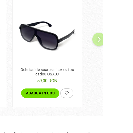
Ochelari de soare unisex cu toc
Ochelari de soare da
cadou OSX03
cadou OSF0
59,00 RON
69,00 RON
ADAUGA IN COS
ADAUGA IN COS