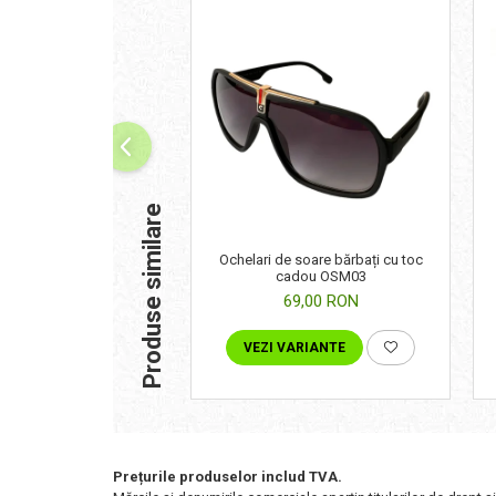
Produse similare
Ochelari de soare bărbați cu toc
cadou OSM03
69,00 RON
VEZI VARIANTE
Prețurile produselor includ TVA.