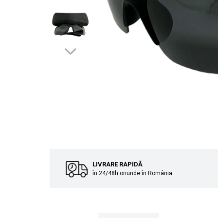
Cuverturi bumbac
Cuverturi catifea
Huse de protecție
Huse de protectie pat finet
Huse de protecție scaun
Prosoape
Prosoape de baie
Electrocasnice
Cântare electronice
Produse de cult religios
LIVRARE RAPIDĂ
în 24/48h oriunde în România