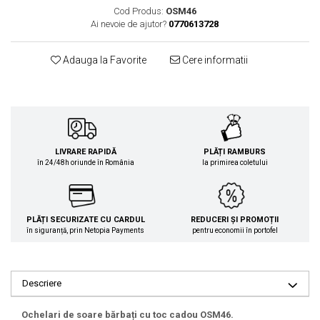
Cod Produs:
OSM46
Ai nevoie de ajutor?
0770613728
Adauga la Favorite
Cere informatii
LIVRARE RAPIDĂ
PLĂȚI RAMBURS
în 24/48h oriunde în România
la primirea coletului
PLĂȚI SECURIZATE CU CARDUL
REDUCERI ȘI PROMOȚII
în siguranță, prin Netopia Payments
pentru economii în portofel
Descriere
Ochelari de soare bărbați cu toc cadou OSM46.