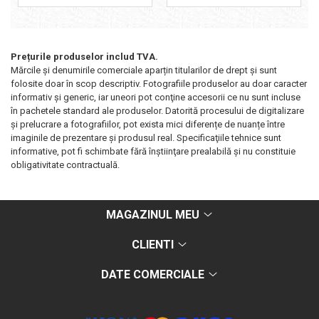
Prețurile produselor includ TVA.
Mărcile și denumirile comerciale aparțin titularilor de drept şi sunt
folosite doar în scop descriptiv. Fotografiile produselor au doar caracter
informativ şi generic, iar uneori pot conţine accesorii ce nu sunt incluse
în pachetele standard ale produselor. Datorită procesului de digitalizare
și prelucrare a fotografiilor, pot exista mici diferențe de nuanțe între
imaginile de prezentare și produsul real. Specificaţiile tehnice sunt
informative, pot fi schimbate fără înştiinţare prealabilă şi nu constituie
obligativitate contractuală.
MAGAZINUL MEU
CLIENTI
DATE COMERCIALE