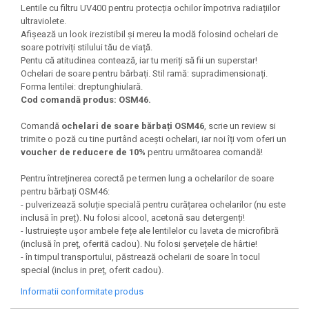
Lentile cu filtru UV400 pentru protecția ochilor împotriva radiațiilor
ultraviolete.
Afișează un look irezistibil și mereu la modă folosind ochelari de
soare potriviți stilului tău de viață.
Pentu că atitudinea contează, iar tu meriți să fii un superstar!
Ochelari de soare pentru bărbați. Stil ramă: supradimensionați.
Forma lentilei: dreptunghiulară.
Cod comandă produs: OSM46.
Comandă
ochelari de soare bărbați OSM46
, scrie un review si
trimite o poză cu tine purtând acești ochelari, iar noi îți vom oferi un
voucher de reducere de 10%
pentru următoarea comandă!
Pentru întreținerea corectă pe termen lung a ochelarilor de soare
pentru bărbați OSM46:
- pulverizează soluție specială pentru curățarea ochelarilor (nu este
inclusă în preț). Nu folosi alcool, acetonă sau detergenți!
- lustruiește ușor ambele fețe ale lentilelor cu laveta de microfibră
(inclusă în preț, oferită cadou). Nu folosi șervețele de hârtie!
- în timpul transportului, păstrează ochelarii de soare în tocul
special (inclus in preț, oferit cadou).
Informatii conformitate produs