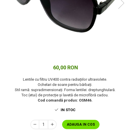
Cuverturi bumbac
Cuverturi catifea
Huse de protecție
Huse de protectie pat finet
Huse de protecție scaun
Prosoape
Prosoape de baie
Electrocasnice
Cântare electronice
60,00 RON
Produse de cult religios
Lentile cu filtru UV400 contra radiațiilor ultraviolete.
Ochelari de soare pentru bărbați.
Stil ramă: supradimensionați. Forma lentilei: dreptunghiulară.
Toc (etui) de protecție și lavetă de microfibră cadou.
Cod comandă produs: OSM46.
IN STOC
ADAUGA IN COS